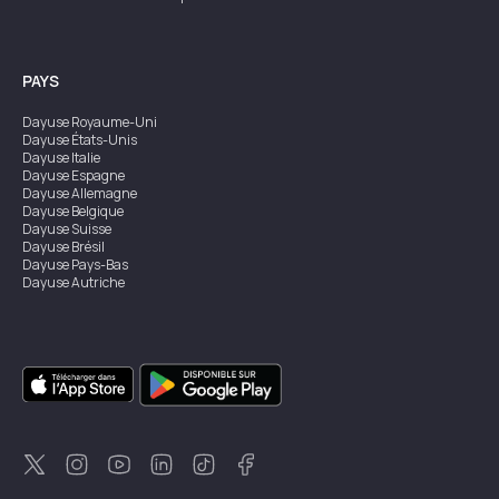
PAYS
Dayuse
Royaume-Uni
Dayuse
États-Unis
Dayuse
Italie
Dayuse
Espagne
Dayuse
Allemagne
Dayuse
Belgique
Dayuse
Suisse
Dayuse
Brésil
Dayuse
Pays-Bas
Dayuse
Autriche
Dayuse
Australie
Dayuse
Irlande
Dayuse
Hong Kong
Dayuse
Canada
Dayuse
Singapour
Dayuse
Suède
Dayuse
Thaïlande
Dayuse
Portugal
Dayuse
Corée
Dayuse
Nouvelle-Zélande
Dayuse
Turquie