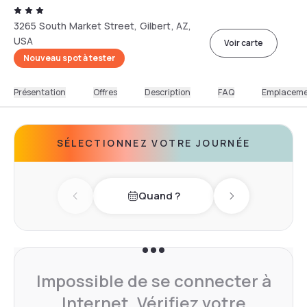
3265 South Market Street, Gilbert, AZ,
USA
Voir carte
Nouveau spot à tester
Présentation
Offres
Description
FAQ
Emplacem
SÉLECTIONNEZ VOTRE JOURNÉE
Quand ?
Previous day
Next day
Impossible de se connecter à
Internet. Vérifiez votre