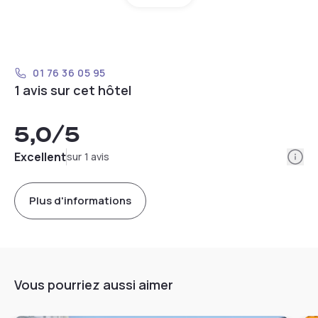
01 76 36 05 95
1 avis sur cet hôtel
5,0
/5
Info
Excellent
sur 1 avis
Plus d'informations
Vous pourriez aussi aimer