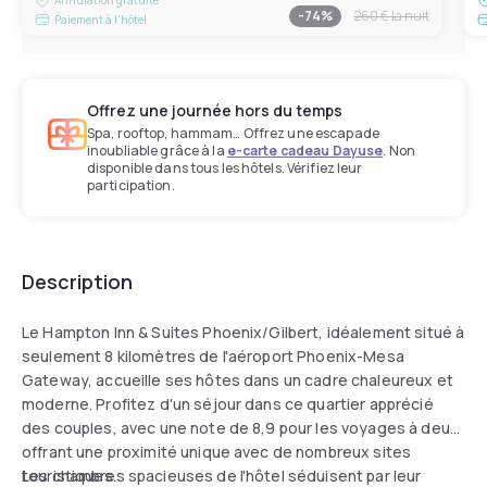
-
74
%
260 €
la nuit
Paiement à l'hôtel
Offrez une journée hors du temps
Spa, rooftop, hammam… Offrez une escapade
inoubliable grâce à la
e-carte cadeau Dayuse
. Non
disponible dans tous les hôtels. Vérifiez leur
participation.
Description
Le Hampton Inn & Suites Phoenix/Gilbert, idéalement situé à
seulement 8 kilomètres de l'aéroport Phoenix-Mesa
Gateway, accueille ses hôtes dans un cadre chaleureux et
moderne. Profitez d'un séjour dans ce quartier apprécié
des couples, avec une note de 8,9 pour les voyages à deux,
offrant une proximité unique avec de nombreux sites
touristiques.
Les chambres spacieuses de l'hôtel séduisent par leur