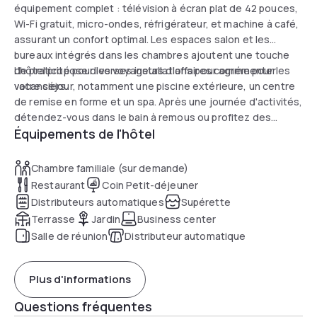
équipement complet : télévision à écran plat de 42 pouces,
Wi-Fi gratuit, micro-ondes, réfrigérateur, et machine à café,
assurant un confort optimal. Les espaces salon et les
bureaux intégrés dans les chambres ajoutent une touche
de praticité pour les voyageurs d'affaires comme pour les
L'hôtel propose diverses installations pour agrémenter
vacanciers.
votre séjour, notamment une piscine extérieure, un centre
de remise en forme et un spa. Après une journée d'activités,
détendez-vous dans le bain à remous ou profitez des
Équipements de l'hôtel
services du centre d'affaires. La navette locale gratuite
simplifie vos déplacements, faisant de cet hôtel un choix
malin aussi bien pour le tourisme que pour le travail.
Chambre familiale (sur demande)
Restaurant
Coin Petit-déjeuner
Distributeurs automatiques
Supérette
Terrasse
Jardin
Business center
Salle de réunion
Distributeur automatique
Plus d'informations
Questions fréquentes