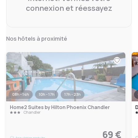
connexion et réessayez
Nos hôtels à proximité
08h - 14h
10h - 17h
17h - 23h
Home2 Suites by Hilton Phoenix Chandler
D
Chandler
69 €
Annulation gratuite