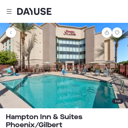
Dayuse
Partager
Enre
1
/
46
Hampton Inn & Suites
Phoenix/Gilbert