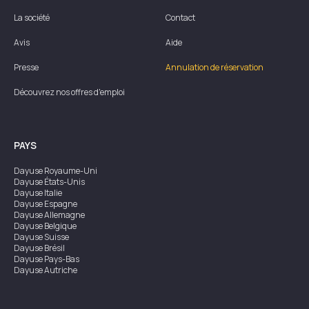
La société
Contact
Avis
Aide
Presse
Annulation de réservation
Découvrez nos offres d'emploi
PAYS
Dayuse
Royaume-Uni
Dayuse
États-Unis
Dayuse
Italie
Dayuse
Espagne
Dayuse
Allemagne
Dayuse
Belgique
Dayuse
Suisse
Dayuse
Brésil
Dayuse
Pays-Bas
Dayuse
Autriche
Dayuse
Australie
Dayuse
Irlande
Dayuse
Hong Kong