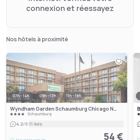
connexion et réessayez
Nos hôtels à proximité
07h - 14h
09h - 17h
11h - 18h
Wyndham Garden Schaumburg Chicago Northwest
B
Schaumburg
|
4.2
/5
11 Avis
54 €
Annulation gratuite