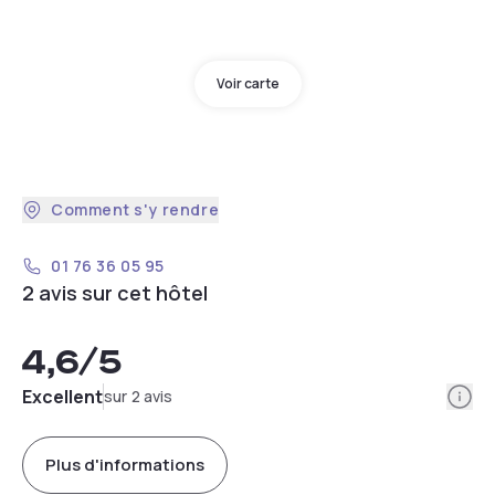
Voir carte
Comment s'y rendre
01 76 36 05 95
2 avis sur cet hôtel
4,6
/5
Info
Excellent
sur 2 avis
Plus d'informations