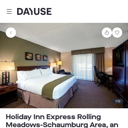
Dayuse
Partager
Enre
1
/
12
Holiday Inn Express Rolling
Meadows-Schaumburg Area, an