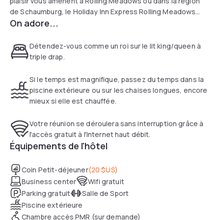
plaisir vous amènent à Rolling Meadows ou dans la région
de Schaumburg, le Holiday Inn Express Rolling Meadows
On adore...
Schaumburg répondra à vos besoins en vous proposant des
chambres propres et confortables dotées d'équipements
modernes pour votre confort et votre commodité. Le
Détendez-vous comme un roi sur le lit king/queen à
centre de remise en forme et la piscine extérieure font de
triple drap.
cet hôtel un lieu de séjour idéal !
Si le temps est magnifique, passez du temps dans la
piscine extérieure ou sur les chaises longues, encore
mieux si elle est chauffée.
Votre réunion se déroulera sans interruption grâce à
l'accès gratuit à l'Internet haut débit.
Équipements de l'hôtel
Coin Petit-déjeuner
(
20 $US
)
Business center
Wifi gratuit
Parking gratuit
Salle de Sport
Piscine extérieure
Chambre accès PMR (sur demande)