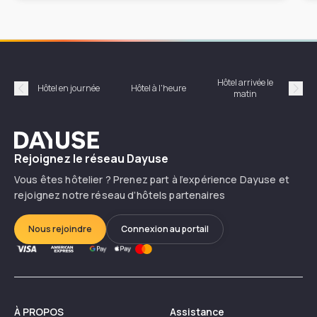
Hôtel arrivée le
Hôte
Hôtel en journée
Hôtel à l'heure
matin
Précédent
Suiv
Dayuse
Rejoignez le réseau Dayuse
Vous êtes hôtelier ? Prenez part à l’expérience Dayuse et
rejoignez notre réseau d’hôtels partenaires
Nous rejoindre
Connexion au portail
À PROPOS
Assistance