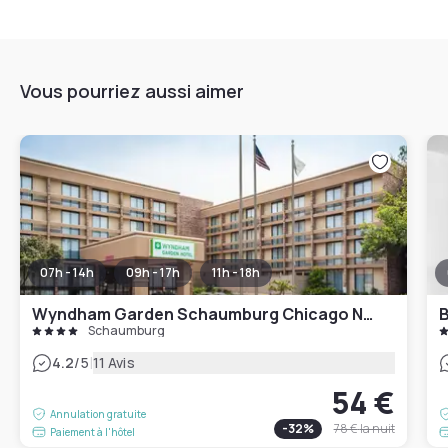
Vous pourriez aussi aimer
07h - 14h
09h - 17h
11h - 18h
Wyndham Garden Schaumburg Chicago Northwest
B
Schaumburg
|
4.2
/5
11 Avis
54 €
Annulation gratuite
-
32
%
78 €
la nuit
Paiement à l'hôtel