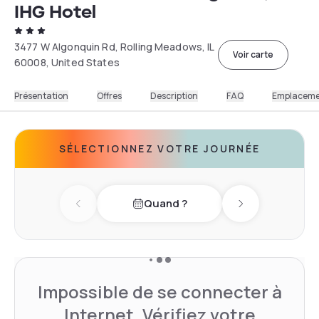
IHG Hotel
3477 W Algonquin Rd, Rolling Meadows, IL
Voir carte
60008, United States
Présentation
Offres
Description
FAQ
Emplacem
SÉLECTIONNEZ VOTRE JOURNÉE
Quand ?
Previous day
Next day
Impossible de se connecter à
Internet. Vérifiez votre