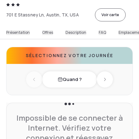
701 E Stassney Ln, Austin, TX, USA
Voir carte
Présentation
Offres
Description
FAQ
Emplacem
SÉLECTIONNEZ VOTRE JOURNÉE
Quand ?
Previous day
Next day
Impossible de se connecter à
Internet. Vérifiez votre
connexion et réessayez