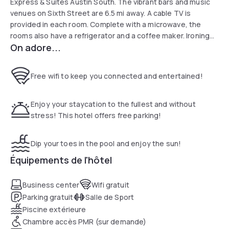
Express & Suites Austin South. The vibrant bars and music
venues on Sixth Street are 6.5 mi away. A cable TV is
provided in each room. Complete with a microwave, the
rooms also have a refrigerator and a coffee maker. Ironing
On adore...
facilities are included. At Holiday Inn Express & Suites Austin
South you will find a 24-hour front desk. The property also
offers free parking. Austin-Bergstrom International Airport is
Free wifi to keep you connected and entertained!
12 minutes' drive from the hotel. Barton Springs Pool is 6.8
mi away.
Enjoy your staycation to the fullest and without
stress! This hotel offers free parking!
Dip your toes in the pool and enjoy the sun!
Équipements de l'hôtel
Business center
Wifi gratuit
Parking gratuit
Salle de Sport
Piscine extérieure
Chambre accès PMR (sur demande)