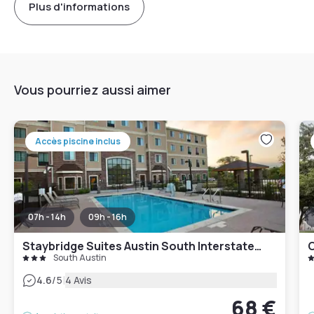
Plus d'informations
Vous pourriez aussi aimer
Accès piscine inclus
07h - 14h
09h - 16h
Staybridge Suites Austin South Interstate Hwy 35 by IHG
C
South Austin
|
4.6
/5
4 Avis
68 €