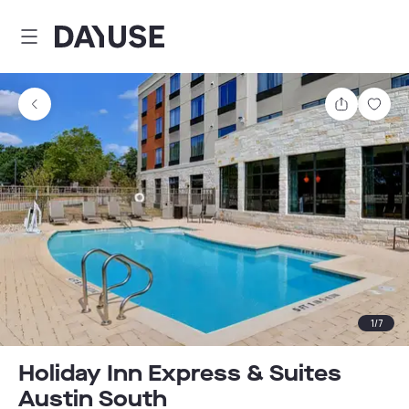
Dayuse
Partager
Enre
1
/
7
Holiday Inn Express & Suites
Austin South