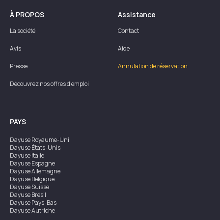
À PROPOS
Assistance
La société
Contact
Avis
Aide
Presse
Annulation de réservation
Découvrez nos offres d'emploi
PAYS
Dayuse
Royaume-Uni
Dayuse
États-Unis
Dayuse
Italie
Dayuse
Espagne
Dayuse
Allemagne
Dayuse
Belgique
Dayuse
Suisse
Dayuse
Brésil
Dayuse
Pays-Bas
Dayuse
Autriche
Dayuse
Australie