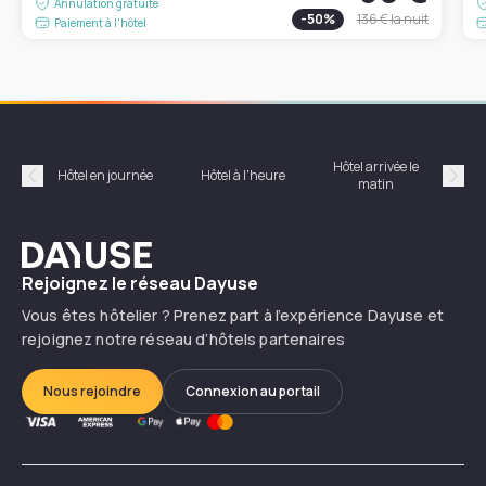
Annulation gratuite
-
50
%
136 €
la nuit
Paiement à l'hôtel
Hôtel arrivée le
Hôte
Hôtel en journée
Hôtel à l'heure
matin
Précédent
Suiv
Dayuse
Rejoignez le réseau Dayuse
Vous êtes hôtelier ? Prenez part à l’expérience Dayuse et
rejoignez notre réseau d’hôtels partenaires
Nous rejoindre
Connexion au portail