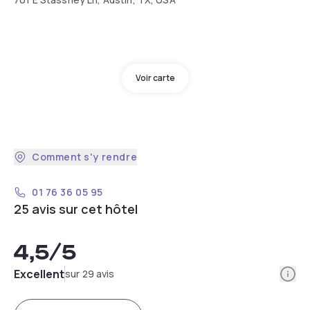
Voir carte
Comment s'y rendre
01 76 36 05 95
25 avis sur cet hôtel
4,5
/5
Info
Excellent
sur 29 avis