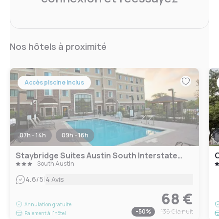
Nos hôtels à proximité
Accès piscine inclus
07h - 14h
09h - 16h
Staybridge Suites Austin South Interstate Hwy 35 by IHG
C
South Austin
|
4.6
/5
4 Avis
68 €
Annulation gratuite
-
50
%
136 €
la nuit
Paiement à l'hôtel