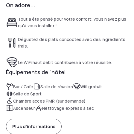
On adore...
Each bright room at Hotel Indigo Detroit Downtown includes
cable TV. Tea and coffee making facilities are provided in all
en suite rooms. A fridge is included.
Tout a été pensé pour votre confort; vous n’avez plus
qu’à vous installer !
A 24-hour reception is offered at Hotel Indigo Detroit
Downtown. A business centre with fax and photocopying
Dégustez des plats concoctés avec des ingrédients
services is available.
frais.
Cobo Hall Convention Center and Joe Louis Arena, home to
Le WiFi haut débit contribuera à votre réussite.
professional hockey's Red Wings, are just steps from this
hotel. Fox Theatre is 10 minutes’ walk away.
Équipements de l'hôtel
Bar / Café
Salle de réunion
Wifi gratuit
Salle de Sport
Chambre accès PMR (sur demande)
Ascenseur
Nettoyage express à sec
Plus d'informations