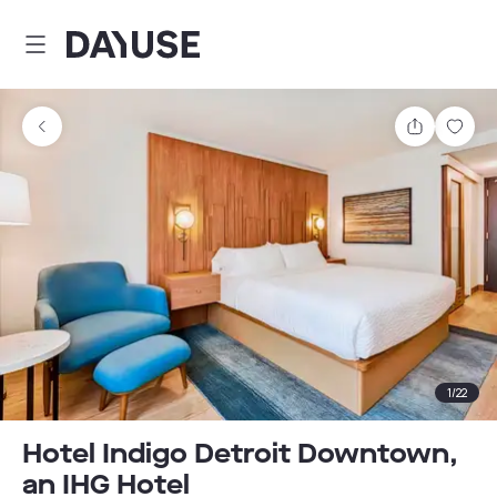
Dayuse
Partager
Enre
1
/
22
Hotel Indigo Detroit Downtown,
an IHG Hotel