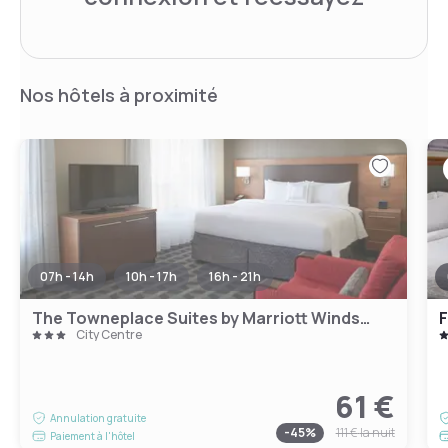
Nos hôtels à proximité
07h - 14h
10h - 17h
16h - 21h
The Towneplace Suites by Marriott Windsor
City Centre
61 €
Annulation gratuite
-
45
%
111 €
la nuit
Paiement à l'hôtel