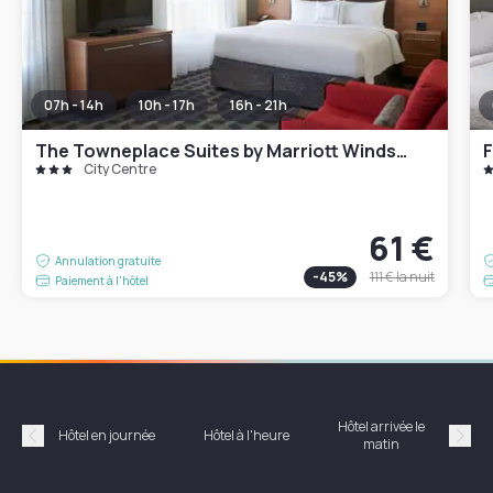
07h - 14h
10h - 17h
16h - 21h
The Towneplace Suites by Marriott Windsor
City Centre
61 €
Annulation gratuite
-
45
%
111 €
la nuit
Paiement à l'hôtel
Hôtel arrivée le
Hôte
Hôtel en journée
Hôtel à l'heure
matin
Précédent
Suiv