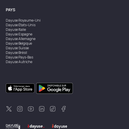
PAYS
Dayuse
Royaume-Uni
Dayuse
États-Unis
Dayuse
Italie
Dayuse
Espagne
Dayuse
Allemagne
Dayuse
Belgique
Dayuse
Suisse
Dayuse
Brésil
Dayuse
Pays-Bas
Dayuse
Autriche
Dayuse
Australie
Dayuse
Irlande
Dayuse
Hong Kong
Dayuse
Canada
Dayuse
Singapour
Dayuse
Suède
Dayuse
Thaïlande
Dayuse
Portugal
Dayuse
Corée
Dayuse
Nouvelle-Zélande
Dayuse
Turquie