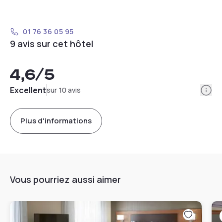
01 76 36 05 95
9 avis sur cet hôtel
4,6
/5
Info
Excellent
sur 10 avis
Plus d'informations
Vous pourriez aussi aimer