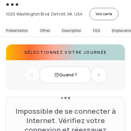
1020 Washington Blvd, Detroit, MI, USA
Voir carte
Présentation
Offres
Description
FAQ
Emplacem
SÉLECTIONNEZ VOTRE JOURNÉE
Quand ?
Previous day
Next day
Impossible de se connecter à
Internet. Vérifiez votre
connexion et réessayez