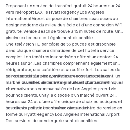
Proposant un service de transfert gratuit 24 heures sur 24
vers l'aéroport LAX, le Hyatt Regency Los Angeles
International Airport dispose de chambres spacieuses au
design moderne du milieu du siècle et d'une connexion WiFi
gratuite. Venice Beach se trouve à 15 minutes de route. Une
piscine extérieure est également disponible.
Une télévision HD par câble de 55 pouces est disponible
dans chaque chambre climatisée de cet hôtel à service
complet. Les fenêtres insonorisées offrent un confort 24
heures sur 24. Les chambres comprennent également un
réfrigérateur, une cafetière et un coffre-fort. Les salles de
bains sont dotées de comptoirs en granit, de sols en
Le restaurant sur place, unity la, propose un restaurant, un
marbre, d'articles de toilette gratuits et d'un sèche-
marché ouvert et un bar. Le meilleur des quartiers ethniques
cheveux.
et des diverses communautés de Los Angeles prend vie
pour nos clients. unity la dispose d'un marché ouvert 24
heures sur 24 et d'une offre unique de choix éclectiques et
savoureux. unity la est situé au niveau du hall.
Les clients peuvent s'entraîner dans le centre de remise en
forme du Hyatt Regency Los Angeles International Airport.
Des services de conciergerie sont disponibles.