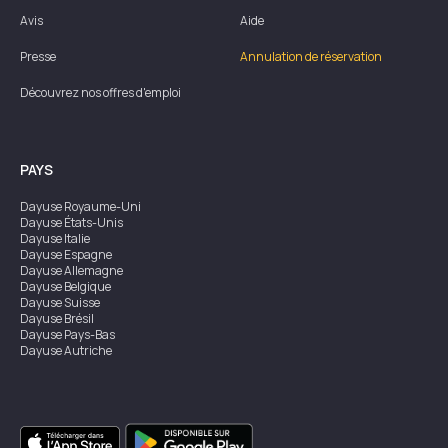
Avis
Aide
Presse
Annulation de réservation
Découvrez nos offres d'emploi
PAYS
Dayuse
Royaume-Uni
Dayuse
États-Unis
Dayuse
Italie
Dayuse
Espagne
Dayuse
Allemagne
Dayuse
Belgique
Dayuse
Suisse
Dayuse
Brésil
Dayuse
Pays-Bas
Dayuse
Autriche
Dayuse
Australie
Dayuse
Irlande
Dayuse
Hong Kong
Dayuse
Canada
Dayuse
Singapour
Dayuse
Suède