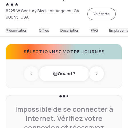
6225 W Century Blvd, Los Angeles, CA
Voir carte
90045, USA
Présentation
Offres
Description
FAQ
Emplacem
SÉLECTIONNEZ VOTRE JOURNÉE
Quand ?
Previous day
Next day
Impossible de se connecter à
Internet. Vérifiez votre
connexion et réessayez