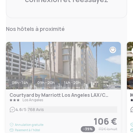
Nos hôtels à proximité
08h - 14h
09h - 20h
14h - 20h
Courtyard by Marriott Los Angeles LAX/Century Boulevard
H
Los Angeles
|
4.6
/5
768 Avis
106 €
Annulation gratuite
-
39
%
172 €
la nuit
Paiement à l'hôtel