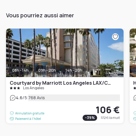
Vous pourriez aussi aimer
08h - 14h
09h - 20h
14h - 20h
Courtyard by Marriott Los Angeles LAX/Century Boulevard
H
Los Angeles
|
4.6
/5
768 Avis
106 €
Annulation gratuite
-
39
%
172 €
la nuit
Paiement à l'hôtel