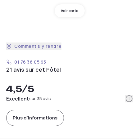
Voir carte
Comment s'y rendre
01 76 36 05 95
21 avis sur cet hôtel
4,5
/5
Info
Excellent
sur 35 avis
Plus d'informations