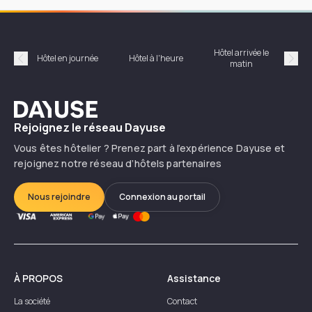
Hôtel arrivée le
Hôte
Hôtel en journée
Hôtel à l'heure
matin
Précédent
Suiv
Dayuse
Rejoignez le réseau Dayuse
Vous êtes hôtelier ? Prenez part à l’expérience Dayuse et
rejoignez notre réseau d’hôtels partenaires
Nous rejoindre
Connexion au portail
À PROPOS
Assistance
La société
Contact