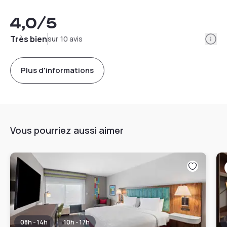
4,0
/5
Info
Très bien
sur 10 avis
Plus d'informations
Vous pourriez aussi aimer
08h - 14h
10h - 17h