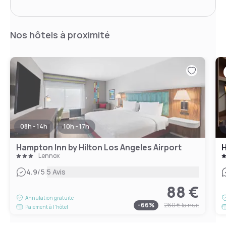
Nos hôtels à proximité
08h - 14h
10h - 17h
Hampton Inn by Hilton Los Angeles Airport
H
Lennox
|
4.9
/5
5 Avis
88 €
Annulation gratuite
-
66
%
260 €
la nuit
Paiement à l'hôtel