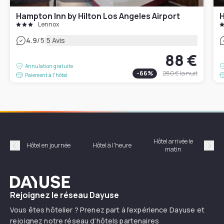
Hampton Inn by Hilton Los Angeles Airport
H
Lennox
|
4.9
/5
5 Avis
88 €
Annulation gratuite
-
66
%
260 €
la nuit
Paiement à l'hôtel
Hôtel arrivée le
Hôte
Hôtel en journée
Hôtel à l'heure
matin
Précédent
Suiv
Dayuse
Rejoignez le réseau Dayuse
Vous êtes hôtelier ? Prenez part à l’expérience Dayuse et
rejoignez notre réseau d’hôtels partenaires