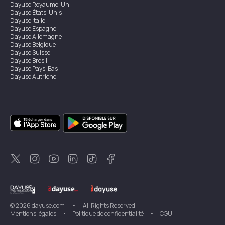
Dayuse
Royaume-Uni
Dayuse
États-Unis
Dayuse
Italie
Dayuse
Espagne
Dayuse
Allemagne
Dayuse
Belgique
Dayuse
Suisse
Dayuse
Brésil
Dayuse
Pays-Bas
Dayuse
Autriche
Dayuse
Australie
Dayuse
Irlande
Dayuse
Hong Kong
Dayuse
Canada
Dayuse
Singapour
Dayuse
Suède
Dayuse
Thaïlande
Dayuse
Portugal
Dayuse
Corée
Dayuse
Nouvelle-Zélande
Dayuse
Turquie
©
2026
dayuse.com
•
All Rights Reserved
Mentions légales
•
Politique de confidentialité
•
CGU