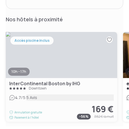
Nos hôtels à proximité
Accès piscine inclus
10h - 17h
InterContinental Boston by IHG
e
Downtown
|
4.7
/5
5 Avis
169 €
Annulation gratuite
-
56
%
382 €
la nuit
Paiement à l'hôtel