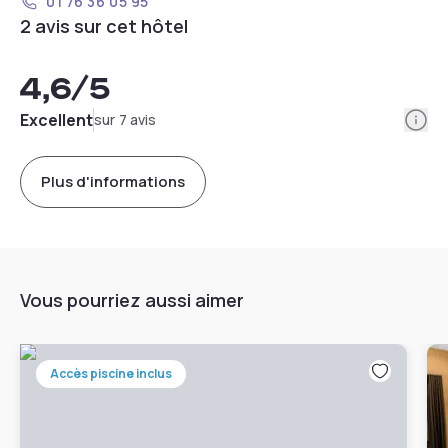
01 76 36 05 95
2 avis sur cet hôtel
4,6
/5
Info
Excellent
sur 7 avis
Plus d'informations
Vous pourriez aussi aimer
Accès piscine inclus