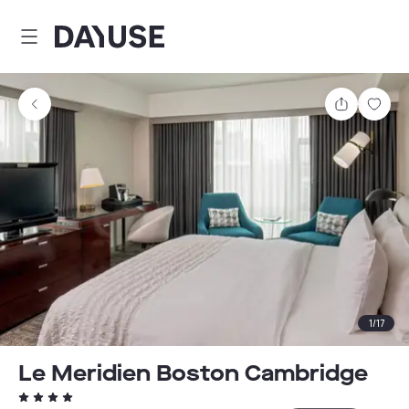
Dayuse
Partager
Enre
1
/
17
Le Meridien Boston Cambridge