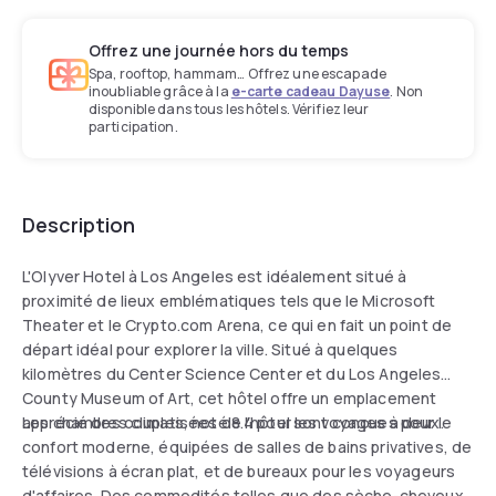
Offrez une journée hors du temps
Spa, rooftop, hammam… Offrez une escapade
inoubliable grâce à la
e-carte cadeau Dayuse
. Non
disponible dans tous les hôtels. Vérifiez leur
participation.
Description
L'Olyver Hotel à Los Angeles est idéalement situé à
proximité de lieux emblématiques tels que le Microsoft
Theater et le Crypto.com Arena, ce qui en fait un point de
départ idéal pour explorer la ville. Situé à quelques
kilomètres du Center Science Center et du Los Angeles
County Museum of Art, cet hôtel offre un emplacement
apprécié des couples, noté 8.4 pour les voyages à deux.
Les chambres climatisées de l'hôtel sont conçues pour le
confort moderne, équipées de salles de bains privatives, de
télévisions à écran plat, et de bureaux pour les voyageurs
d'affaires. Des commodités telles que des sèche-cheveux,