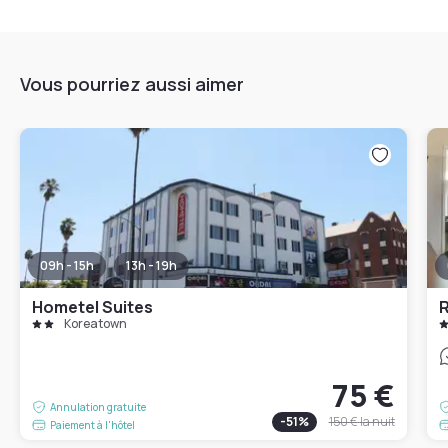
Vous pourriez aussi aimer
09h - 15h
13h - 19h
Hometel Suites
R
Koreatown
75 €
Annulation gratuite
-
51
%
150 €
la nuit
Paiement à l'hôtel