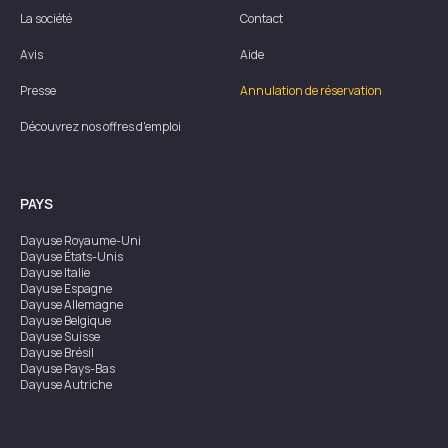
La société
Contact
Avis
Aide
Presse
Annulation de réservation
Découvrez nos offres d'emploi
PAYS
Dayuse
Royaume-Uni
Dayuse
États-Unis
Dayuse
Italie
Dayuse
Espagne
Dayuse
Allemagne
Dayuse
Belgique
Dayuse
Suisse
Dayuse
Brésil
Dayuse
Pays-Bas
Dayuse
Autriche
Dayuse
Australie
Dayuse
Irlande
Dayuse
Hong Kong