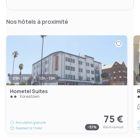
Nos hôtels à proximité
09h - 15h
13h - 19h
Hometel Suites
R
Koreatown
75 €
Annulation gratuite
-
51
%
150 €
la nuit
Paiement à l'hôtel