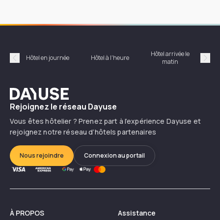
Hôtel arrivée le
Hôte
Hôtel en journée
Hôtel à l'heure
matin
Précédent
Suiv
Dayuse
Rejoignez le réseau Dayuse
Vous êtes hôtelier ? Prenez part à l’expérience Dayuse et
rejoignez notre réseau d’hôtels partenaires
Nous rejoindre
Connexion au portail
À PROPOS
Assistance