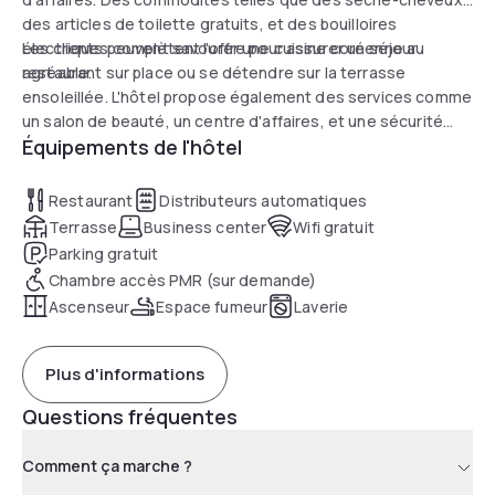
des articles de toilette gratuits, et des bouilloires
électriques complètent l'offre pour assurer un séjour
Les clients peuvent savourer une cuisine coréenne au
agréable.
restaurant sur place ou se détendre sur la terrasse
ensoleillée. L'hôtel propose également des services comme
un salon de beauté, un centre d'affaires, et une sécurité
Équipements de l'hôtel
renforcée avec CCTV. La réception ouverte 24h/24 et le
rangement des bagages garantissent un séjour sans souci.
Restaurant
Distributeurs automatiques
Terrasse
Business center
Wifi gratuit
Parking gratuit
Chambre accès PMR (sur demande)
Ascenseur
Espace fumeur
Laverie
Plus d'informations
Questions fréquentes
Comment ça marche ?