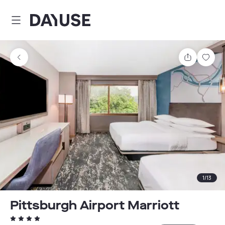
Dayuse
Partager
Enre
1
/
13
Pittsburgh Airport Marriott