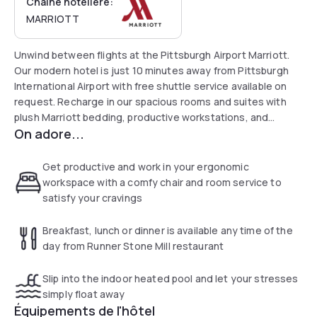
Chaîne hôtelière:
MARRIOTT
Unwind between flights at the Pittsburgh Airport Marriott.
Our modern hotel is just 10 minutes away from Pittsburgh
International Airport with free shuttle service available on
request. Recharge in our spacious rooms and suites with
plush Marriott bedding, productive workstations, and
On adore...
Concierge Lounge access in select accommodations. Head
to the Runner Stone Mill House Restaurant and Bar in the
lobby for craft drinks, satisfying farm-to-table cuisine, and
Get productive and work in your ergonomic
scenic views of our lush outdoor courtyard. Stock up on
workspace with a comfy chair and room service to
snacks and other essentials before check-out at our 24-
satisfy your cravings
hour grab-and-go market. No matter how long you’re
staying with us, enjoy a relaxing retreat near PIT at the
Breakfast, lunch or dinner is available any time of the
Pittsburgh Airport Marriott.
day from Runner Stone Mill restaurant
Slip into the indoor heated pool and let your stresses
simply float away
Équipements de l'hôtel