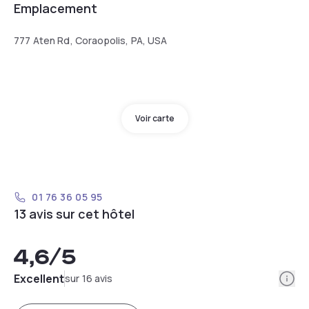
Emplacement
777 Aten Rd, Coraopolis, PA, USA
Voir carte
01 76 36 05 95
13 avis sur cet hôtel
4,6
/5
Info
Excellent
sur 16 avis