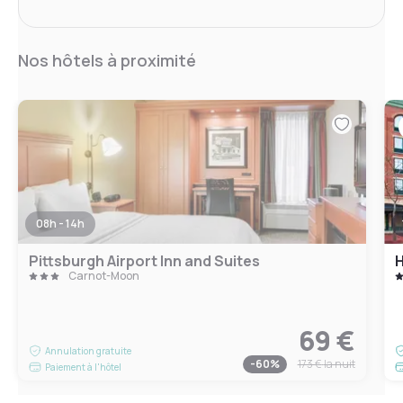
Nos hôtels à proximité
08h - 14h
Pittsburgh Airport Inn and Suites
Carnot-Moon
69 €
Annulation gratuite
-
60
%
173 €
la nuit
Paiement à l'hôtel