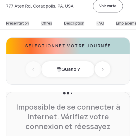
777 Aten Rd, Coraopolis, PA, USA
Voir carte
Présentation
Offres
Description
FAQ
Emplacem
SÉLECTIONNEZ VOTRE JOURNÉE
Quand ?
Previous day
Next day
Impossible de se connecter à
Internet. Vérifiez votre
connexion et réessayez