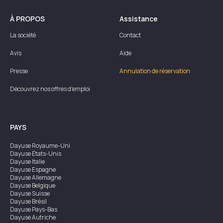
À PROPOS
Assistance
La société
Contact
Avis
Aide
Presse
Annulation de réservation
Découvrez nos offres d'emploi
PAYS
Dayuse
Royaume-Uni
Dayuse
États-Unis
Dayuse
Italie
Dayuse
Espagne
Dayuse
Allemagne
Dayuse
Belgique
Dayuse
Suisse
Dayuse
Brésil
Dayuse
Pays-Bas
Dayuse
Autriche