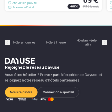
Annulation gratuite
-
60
%
173 €
la nuit
Paiement à l'hôtel
Hôtel arrivée le
Hôte
Hôtel en journée
Hôtel à l'heure
matin
Précédent
Suiv
Dayuse
Rejoignez le réseau Dayuse
Vous êtes hôtelier ? Prenez part à l’expérience Dayuse et
rejoignez notre réseau d’hôtels partenaires
Nous rejoindre
Connexion au portail