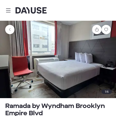
Dayuse
Partager
Enre
1
/
6
Ramada by Wyndham Brooklyn
Empire Blvd