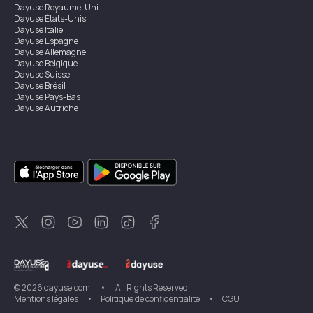
Dayuse
Royaume-Uni
Dayuse
États-Unis
Dayuse
Italie
Dayuse
Espagne
Dayuse
Allemagne
Dayuse
Belgique
Dayuse
Suisse
Dayuse
Brésil
Dayuse
Pays-Bas
Dayuse
Autriche
Dayuse
Australie
Dayuse
Irlande
Dayuse
Hong Kong
Dayuse
Canada
Dayuse
Singapour
Dayuse
Suède
Dayuse
Thaïlande
Dayuse
Portugal
Dayuse
Corée
Dayuse
Nouvelle-Zélande
Dayuse
Turquie
©
2026
dayuse.com
•
All Rights Reserved
Mentions légales
•
Politique de confidentialité
•
CGU