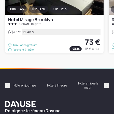
08h - 14h
10h - 17h
17h - 23h
Hotel Mirage Brooklyn
R
Crown Heights
|
4.1
/5
19 Avis
73 €
Annulation gratuite
-
36
%
113 €
la nuit
Paiement à l'hôtel
Hôtel arrivée le
Hôte
Hôtel en journée
Hôtel à l'heure
matin
Précédent
Suiv
Dayuse
Rejoignez le réseau Dayuse