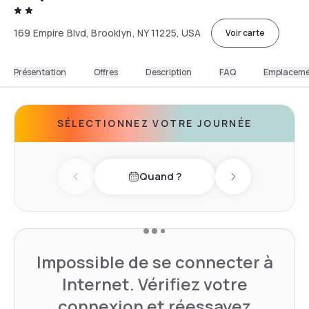
169 Empire Blvd, Brooklyn, NY 11225, USA
Voir carte
Présentation
Offres
Description
FAQ
Emplacem
SÉLECTIONNEZ VOTRE JOURNÉE
Quand ?
Previous day
Next day
Impossible de se connecter à
Internet. Vérifiez votre
connexion et réessayez