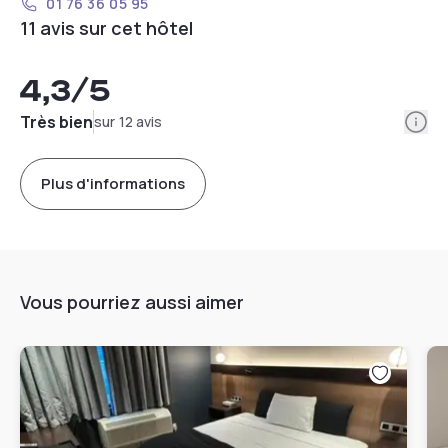
01 76 36 05 95
11 avis sur cet hôtel
4,3
/5
Info
Très bien
sur 12 avis
Plus d'informations
Vous pourriez aussi aimer