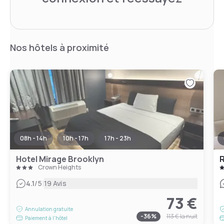
Nos hôtels à proximité
08h - 14h
10h - 17h
17h - 23h
Hotel Mirage Brooklyn
R
Crown Heights
|
4.1
/5
19 Avis
73 €
Annulation gratuite
-
36
%
113 €
la nuit
Paiement à l'hôtel