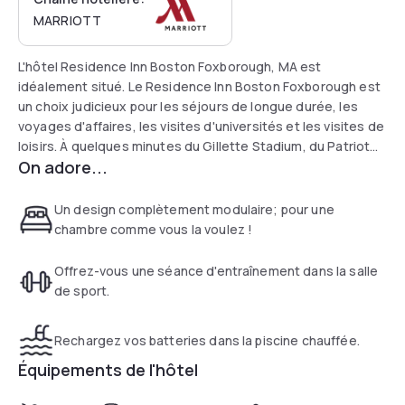
MARRIOTT
L'hôtel Residence Inn Boston Foxborough, MA est
idéalement situé. Le Residence Inn Boston Foxborough est
un choix judicieux pour les séjours de longue durée, les
voyages d'affaires, les visites d'universités et les visites de
loisirs. À quelques minutes du Gillette Stadium, du Patriot
On adore...
Place et du Xfinity Center, cet hôtel populaire de Foxboro,
MA, se trouve à proximité de grandes entreprises,
d'universités renommées, d'excellents restaurants et de
Un design complètement modulaire; pour une
magasins.
chambre comme vous la voulez !
Offrez-vous une séance d'entraînement dans la salle
de sport.
Rechargez vos batteries dans la piscine chauffée.
Équipements de l'hôtel