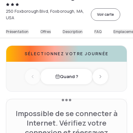
250 Foxborough Blvd, Foxborough, MA,
Voir carte
USA
Présentation
Offres
Description
FAQ
Emplacem
SÉLECTIONNEZ VOTRE JOURNÉE
Quand ?
Previous day
Next day
Impossible de se connecter à
Internet. Vérifiez votre
connexion et réessayez