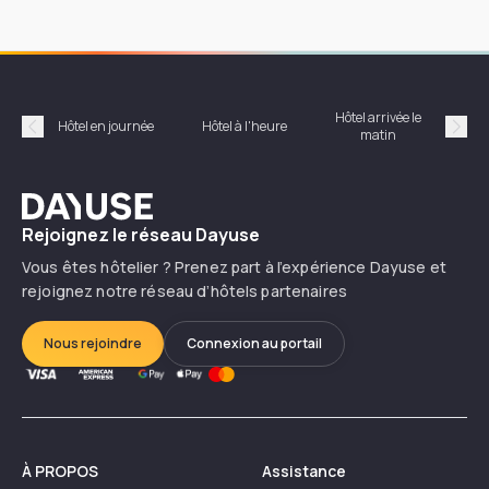
Hôtel arrivée le
Hôte
Hôtel en journée
Hôtel à l'heure
matin
Précédent
Suiv
Dayuse
Rejoignez le réseau Dayuse
Vous êtes hôtelier ? Prenez part à l’expérience Dayuse et
rejoignez notre réseau d’hôtels partenaires
Nous rejoindre
Connexion au portail
À PROPOS
Assistance