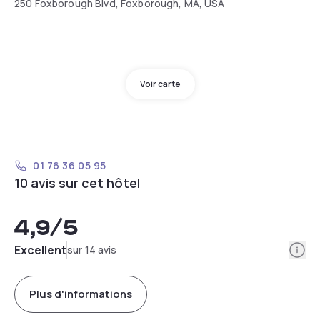
250 Foxborough Blvd, Foxborough, MA, USA
Voir carte
01 76 36 05 95
10 avis sur cet hôtel
4,9
/5
Info
Excellent
sur 14 avis
Plus d'informations