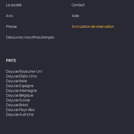
La société
Contact
Avis
Aide
Presse
Annulation de réservation
Découvrez nos offres d'emploi
PAYS
Dayuse
Royaume-Uni
Dayuse
États-Unis
Dayuse
Italie
Dayuse
Espagne
Dayuse
Allemagne
Dayuse
Belgique
Dayuse
Suisse
Dayuse
Brésil
Dayuse
Pays-Bas
Dayuse
Autriche
Dayuse
Australie
Dayuse
Irlande
Dayuse
Hong Kong
Dayuse
Canada