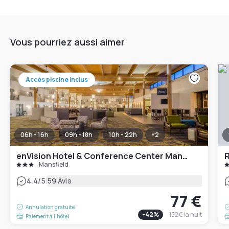
Vous pourriez aussi aimer
Accès piscine inclus
06h - 16h
09h - 18h
10h - 22h
+
2
enVision Hotel & Conference Center Mansfield-Foxboro
Mansfield
|
4.4
/5
59 Avis
77 €
Annulation gratuite
-
42
%
132 €
la nuit
Paiement à l'hôtel