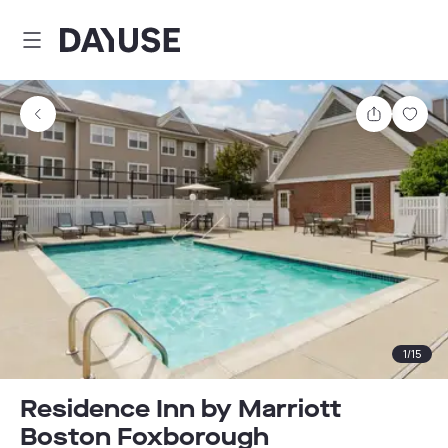
Dayuse
Partager
Enre
1
/
15
Residence Inn by Marriott
Boston Foxborough