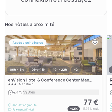
Nos hôtels à proximité
Accès piscine inclus
06h - 16h
09h - 18h
10h - 22h
+
2
enVision Hotel & Conference Center Mansfield-Foxboro
Mansfield
|
4.4
/5
59 Avis
77 €
Annulation gratuite
-
42
%
132 €
la nuit
Paiement à l'hôtel