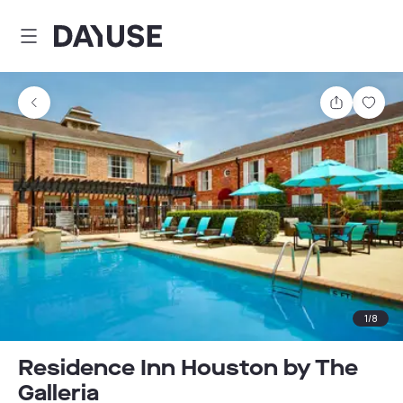
Dayuse
Partager
Enre
1
/
8
Residence Inn Houston by The
Galleria