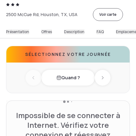
2500 McCue Rd, Houston, TX, USA
Voir carte
Présentation
Offres
Description
FAQ
Emplacem
SÉLECTIONNEZ VOTRE JOURNÉE
Quand ?
Previous day
Next day
Impossible de se connecter à
Internet. Vérifiez votre
connexion et réessayez