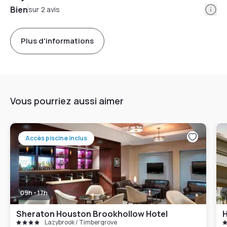
Info
Bien
sur 2 avis
Plus d'informations
Vous pourriez aussi aimer
Accès piscine inclus
09h - 17h
Sheraton Houston Brookhollow Hotel
H
Lazybrook / Timbergrove