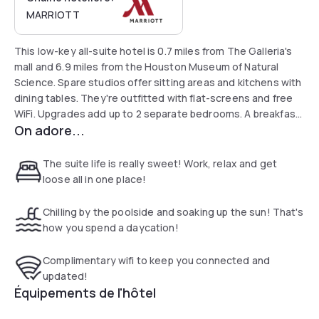
MARRIOTT
This low-key all-suite hotel is 0.7 miles from The Galleria's
mall and 6.9 miles from the Houston Museum of Natural
Science. Spare studios offer sitting areas and kitchens with
dining tables. They're outfitted with flat-screens and free
WiFi. Upgrades add up to 2 separate bedrooms. A breakfast
On adore...
buffet is free, as well as snacks and drinks at hotel mixers.
There's a lobby lounge with a fireplace and a convenience
store, plus a business center and an exercise room.
The suite life is really sweet! Work, relax and get
Outdoors, there's a pool with a hot tub and a patio.
loose all in one place!
Chilling by the poolside and soaking up the sun! That's
how you spend a daycation!
Complimentary wifi to keep you connected and
updated!
Équipements de l'hôtel