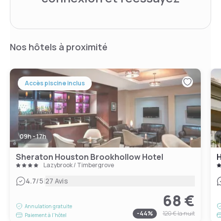
Nos hôtels à proximité
Accès piscine inclus
09h - 17h
Sheraton Houston Brookhollow Hotel
H
Lazybrook / Timbergrove
|
4.7
/5
27 Avis
68 €
Annulation gratuite
-
44
%
120 €
la nuit
Paiement à l'hôtel