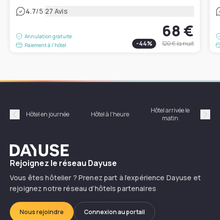
|
4.7
/5
27 Avis
68 €
Annulation gratuite
-
44
%
120 €
la nuit
Paiement à l'hôtel
Hôtel arrivée le
Hôte
Hôtel en journée
Hôtel à l'heure
matin
Précédent
Suiv
Dayuse
Rejoignez le réseau Dayuse
Vous êtes hôtelier ? Prenez part à l’expérience Dayuse et
rejoignez notre réseau d’hôtels partenaires
Nous rejoindre
Connexion au portail