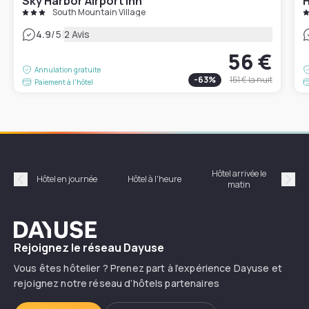
Sky Harbor Airport Inn
H
South Mountain Village
|
4.9
/5
2 Avis
56 €
Annulation gratuite
-
63
%
151 €
la nuit
Paiement à l'hôtel
Hôtel arrivée le
Hôte
Hôtel en journée
Hôtel à l'heure
matin
Précédent
Suiv
Dayuse
Rejoignez le réseau Dayuse
Vous êtes hôtelier ? Prenez part à l’expérience Dayuse et
rejoignez notre réseau d’hôtels partenaires