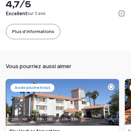
4,7
/5
Info
Excellent
sur 3 avis
Plus d'informations
Vous pourriez aussi aimer
Accès piscine inclus
08h - 14h
09h - 16h
17h - 23h