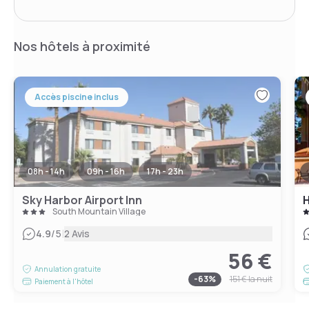
Nos hôtels à proximité
Accès piscine inclus
08h - 14h
09h - 16h
17h - 23h
Sky Harbor Airport Inn
H
South Mountain Village
|
4.9
/5
2 Avis
56 €
Annulation gratuite
-
63
%
151 €
la nuit
Paiement à l'hôtel