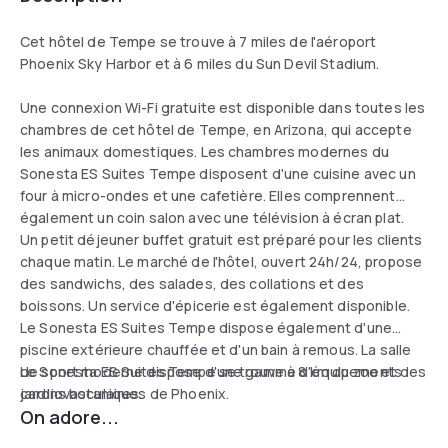
Cet hôtel de Tempe se trouve à 7 miles de l'aéroport
Phoenix Sky Harbor et à 6 miles du Sun Devil Stadium.
Une connexion Wi-Fi gratuite est disponible dans toutes les
chambres de cet hôtel de Tempe, en Arizona, qui accepte
les animaux domestiques. Les chambres modernes du
Sonesta ES Suites Tempe disposent d'une cuisine avec un
four à micro-ondes et une cafetière. Elles comprennent
également un coin salon avec une télévision à écran plat.
Un petit déjeuner buffet gratuit est préparé pour les clients
chaque matin. Le marché de l'hôtel, ouvert 24h/24, propose
des sandwichs, des salades, des collations et des
boissons. Un service d'épicerie est également disponible.
Le Sonesta ES Suites Tempe dispose également d'une
piscine extérieure chauffée et d'un bain à remous. La salle
de sport moderne dispose d'une gamme d'équipements
Le Sonesta ES Suites Tempe se trouve à 8 km du zoo et des
cardiovasculaires.
jardins botaniques de Phoenix.
On adore...