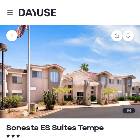
Dayuse
Partager
Enre
1
/
9
Sonesta ES Suites Tempe