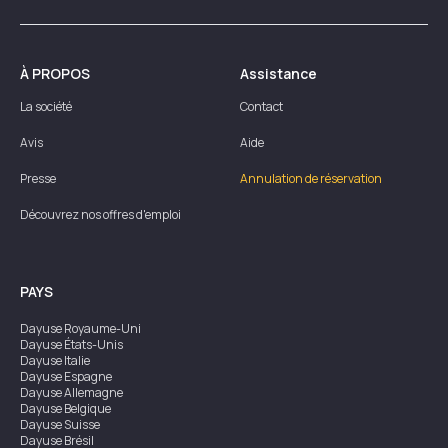
À PROPOS
Assistance
La société
Contact
Avis
Aide
Presse
Annulation de réservation
Découvrez nos offres d'emploi
PAYS
Dayuse
Royaume-Uni
Dayuse
États-Unis
Dayuse
Italie
Dayuse
Espagne
Dayuse
Allemagne
Dayuse
Belgique
Dayuse
Suisse
Dayuse
Brésil