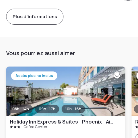
Plus d'informations
Vous pourriez aussi aimer
Accès piscine inclus
08h - 14h
09h - 17h
10h - 16h
Holiday Inn Express & Suites - Phoenix - Airport North
R
Cofco Center