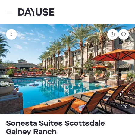
Dayuse
Partager
Enre
1
/
20
Sonesta Suites Scottsdale
Gainey Ranch