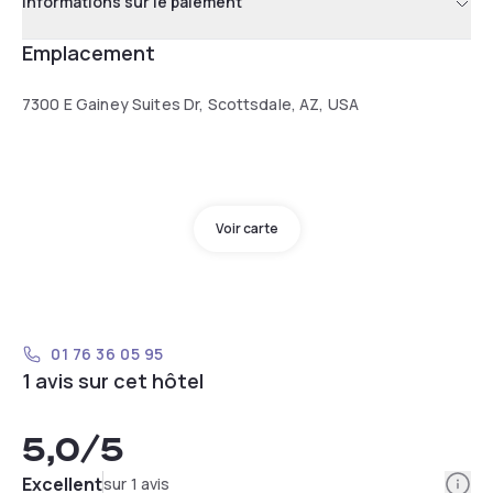
Informations sur le paiement
Emplacement
7300 E Gainey Suites Dr, Scottsdale, AZ, USA
Voir carte
01 76 36 05 95
1 avis sur cet hôtel
5,0
/5
Info
Excellent
sur 1 avis