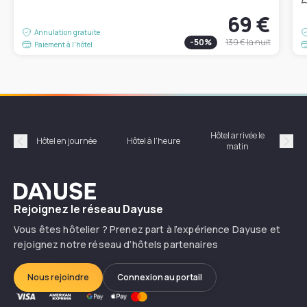
69 €
Annulation gratuite
-
50
%
139 €
la nuit
Paiement à l'hôtel
Hôtel arrivée le
Hôte
Hôtel en journée
Hôtel à l'heure
matin
Précédent
Suiv
Dayuse
Rejoignez le réseau Dayuse
Vous êtes hôtelier ? Prenez part à l’expérience Dayuse et
rejoignez notre réseau d’hôtels partenaires
Nous rejoindre
Connexion au portail