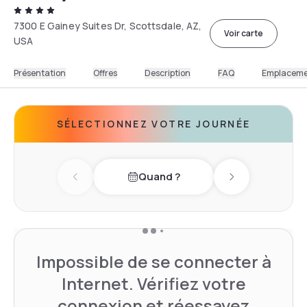
7300 E Gainey Suites Dr, Scottsdale, AZ,
Voir carte
USA
Présentation
Offres
Description
FAQ
Emplacem
SÉLECTIONNEZ VOTRE JOURNÉE
Quand ?
Previous day
Next day
Impossible de se connecter à
Internet. Vérifiez votre
connexion et réessayez