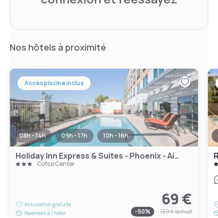
Nos hôtels à proximité
Accès piscine inclus
08h - 14h
09h - 17h
10h - 16h
Holiday Inn Express & Suites - Phoenix - Airport North
R
Cofco Center
69 €
Annulation gratuite
-
50
%
139 €
la nuit
Paiement à l'hôtel