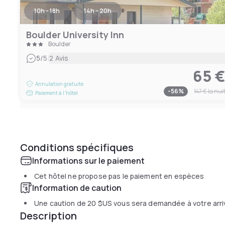
10h - 18h
14h - 20h
Boulder University Inn
Boulder
|
5
/5
2 Avis
65 
Annulation gratuite
-
56
%
147 €
la nui
Paiement à l'hôtel
Conditions spécifiques
Informations sur le paiement
Cet hôtel ne propose pas le paiement en espèces
Information de caution
Une caution de
20 $US
vous sera demandée à votre arr
Description