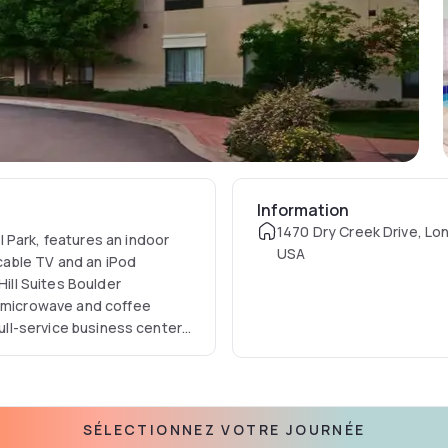
Information
1470 Dry Creek Drive, Lo
 Park, features an indoor
USA
 cable TV and an iPod
Hill Suites Boulder
, microwave and coffee
full-service business center.
7 mi from the hotel.
ersity of Colorado at
SÉLECTIONNEZ VOTRE JOURNÉE