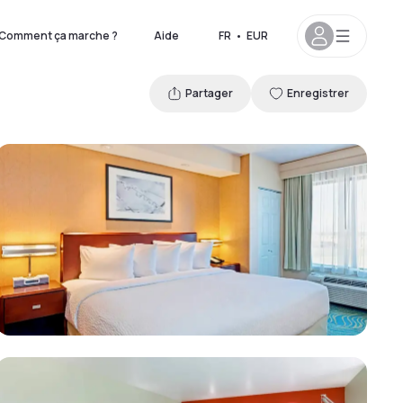
Comment ça marche ?
Aide
FR
•
EUR
Partager
Enregistrer