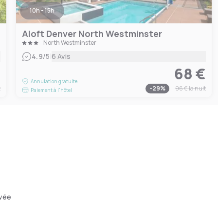
10h - 15h
Aloft Denver North Westminster
North Westminster
|
4.9
/5
6 Avis
€
68 €
Annulation gratuite
t
-
29
%
96 €
la nuit
Paiement à l'hôtel
ivée