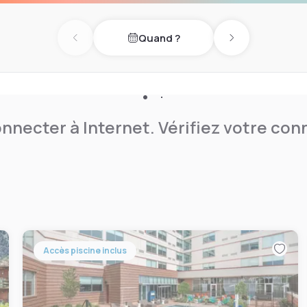
Quand ?
Previous day
Next day
nnecter à Internet. Vérifiez votre co
Accès piscine inclus