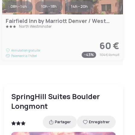
08h - 14h
10h - 18h
14h - 20h
Fairfield Inn by Marriott Denver / Westminster
North Westminster
60 €
Annulation gratuite
-
43
%
104 €
la nuit
Paiement à l'hôtel
SpringHill Suites Boulder
Longmont
Partager
Enregistrer