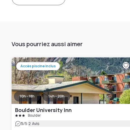
Vous pourriez aussi aimer
Accès piscine inclus
10h - 18h
14h - 20h
Boulder University Inn
Boulder
|
5
/5
2 Avis