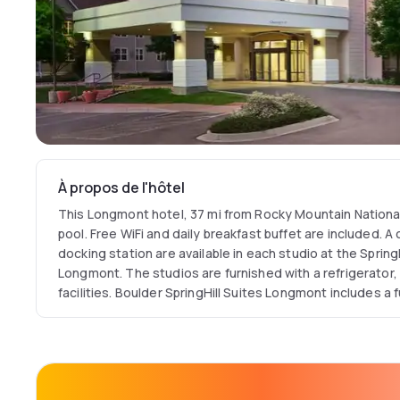
À propos de l'hôtel
This Longmont hotel, 37 mi from Rocky Mountain National
pool. Free WiFi and daily breakfast buffet are included. A
docking station are available in each studio at the Spring
Longmont. The studios are furnished with a refrigerator
facilities. Boulder SpringHill Suites Longmont includes a 
A gym is also available for guests use. Interstate 25 is 8.
Longmont SpringHill Suites Boulder is 13 mi from the Univ
Boulder.