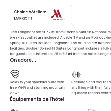
Chaîne hôtelière:
MARRIOTT
This Longmont hotel, 37 mi from Rocky Mountain National Park
breakfast buffet are included. A cable TV and an iPod docking
SpringHill Suites Boulder Longmont. The studios are furnish
facilities. Boulder SpringHill Suites Longmont includes a full
for guests use. Interstate 25 is 8.7 mi from the hotel. Longmo
On adore...
University of Colorado at Boulder.
Relax in your spacious suite with
Recharge and feel read
free Wi-Fi and stunning mountain
anything with their fully
views.
equipped fitness centr
Équipements de l'hôtel