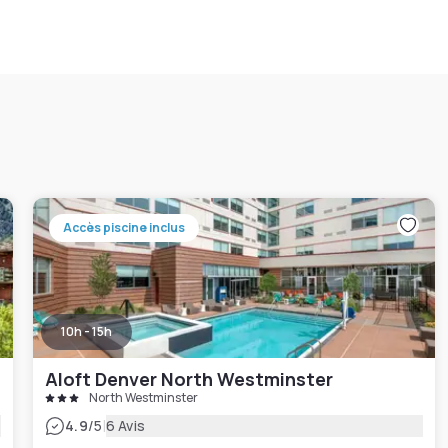
Accès piscine inclus
10h - 15h
Aloft Denver North Westminster
North Westminster
|
4.9
/5
6 Avis