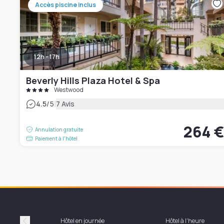
Accès piscine inclus
12h - 17h
Beverly Hills Plaza Hotel & Spa
Westwood
|
4.5
/5
7 Avis
264 
Annulation gratuite
Paiement à l'hôtel
Hôtel en journée
Hôtel à l'heure