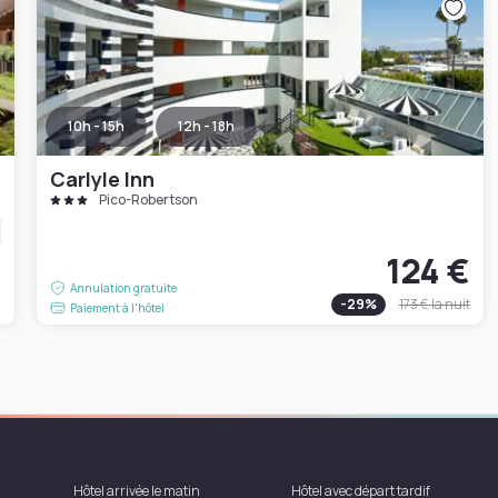
10h - 15h
12h - 18h
Carlyle Inn
Pico-Robertson
124 €
€
Annulation gratuite
-
29
%
173 €
la nuit
Paiement à l'hôtel
Hôtel arrivée le matin
Hôtel avec départ tardif