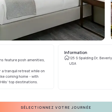
Information
125 S Spalding Dr, Beverly 
s feature posh amenities,
USA
a tranquil retreat while on
 like coming home - with
ills’ top destinations.
SÉLECTIONNEZ VOTRE JOURNÉE