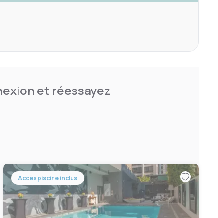
nnexion et réessayez
Accès piscine inclus