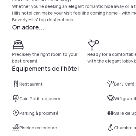
Whether you’re seeking an elegant romantic hideaway or a tr
Hills hotel can make your visit feel like coming home - with 
Beverly Hills’ top destinations.
On adore...
Precisely the right room to your
Ready for a comfortabl
best dream!
with the elegant lobby 
Équipements de l'hôtel
Restaurant
Bar / Café
Coin Petit-déjeuner
Wifi gratui
Parking à proximité
Salle de S
Piscine extérieure
Chambre a