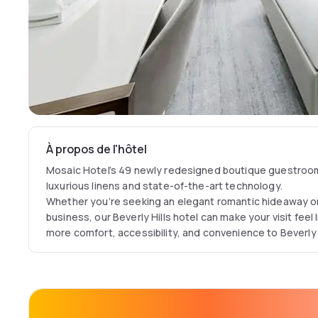
À propos de l'hôtel
Mosaic Hotel’s 49 newly redesigned boutique guestroom
luxurious linens and state-of-the-art technology.
Whether you’re seeking an elegant romantic hideaway or 
business, our Beverly Hills hotel can make your visit feel
more comfort, accessibility, and convenience to Beverly H