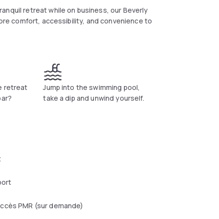
anquil retreat while on business, our Beverly
more comfort, accessibility, and convenience to
e retreat
Jump into the swimming pool,
bar?
take a dip and unwind yourself.
t
port
ccès PMR (sur demande)