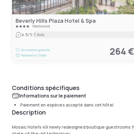
12h - 17h
Beverly Hills Plaza Hotel & Spa
Westwood
|
4.5
/5
7 Avis
264 
Annulation gratuite
Paiement à l'hôtel
Conditions spécifiques
Informations sur le paiement
Paiement en espèces accepté dans cet hôtel
Description
Mosaic Hotel’s 49 newly redesigned boutique guestrooms fe
state-of-the-art technology.