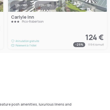
10h - 15h
12h - 18h
Carlyle Inn
Pico-Robertson
124 €
€
Annulation gratuite
-
29
%
173 €
la nuit
Paiement à l'hôtel
ature posh amenities, luxurious linens and