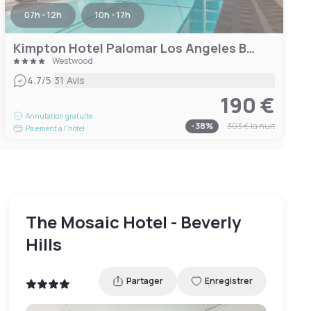
07h - 12h
10h - 17h
Kimpton Hotel Palomar Los Angeles Beverly Hills
Westwood
|
4.7
/5
31 Avis
190 €
Annulation gratuite
-
38
%
303 €
la nuit
Paiement à l'hôtel
The Mosaic Hotel - Beverly
Hills
Partager
Enregistrer