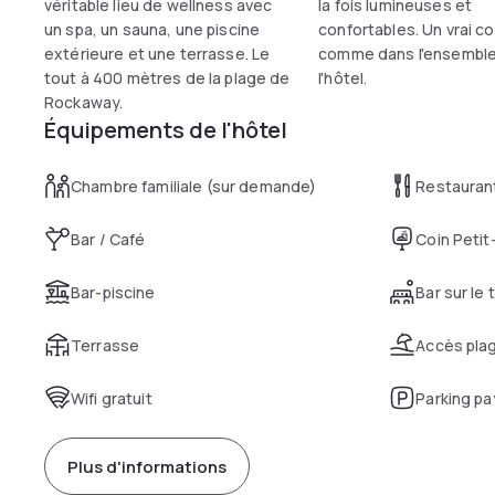
véritable lieu de wellness avec
la fois lumineuses et
un spa, un sauna, une piscine
confortables. Un vrai c
extérieure et une terrasse. Le
comme dans l'ensembl
tout à 400 mètres de la plage de
l'hôtel.
Rockaway.
Équipements de l'hôtel
Chambre familiale (sur demande)
Restauran
Bar / Café
Coin Petit
Bar-piscine
Bar sur le 
Terrasse
Accès pla
Wifi gratuit
Parking pa
Plus d'informations