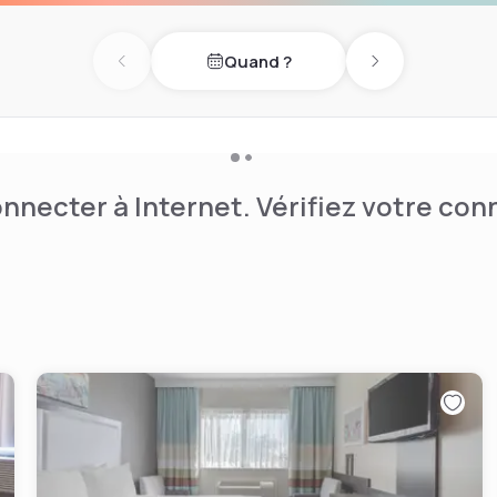
le, à un pâté de maisons de
Quand ?
Previous day
Next day
nnecter à Internet. Vérifiez votre co