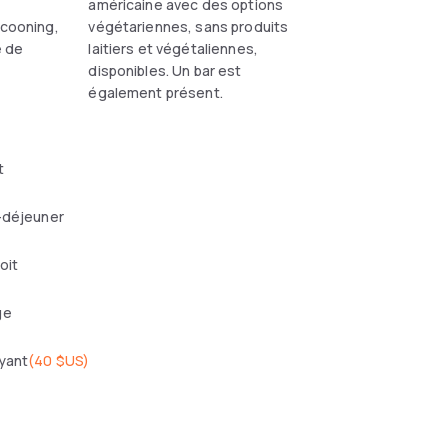
américaine avec des options
ocooning,
végétariennes, sans produits
e de
laitiers et végétaliennes,
disponibles. Un bar est
également présent.
t
-déjeuner
toit
ge
yant
(
40 $US
)