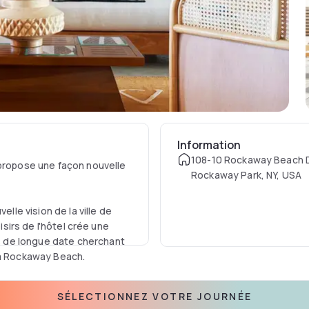
Information
108-10 Rockaway Beach D
 propose une façon nouvelle
Rockaway Park, NY, USA
elle vision de la ville de
isirs de l'hôtel crée une
 de longue date cherchant
e à Rockaway Beach.
, comme un spa à service
SÉLECTIONNEZ VOTRE JOURNÉE
oit, le tout en un seul lieu