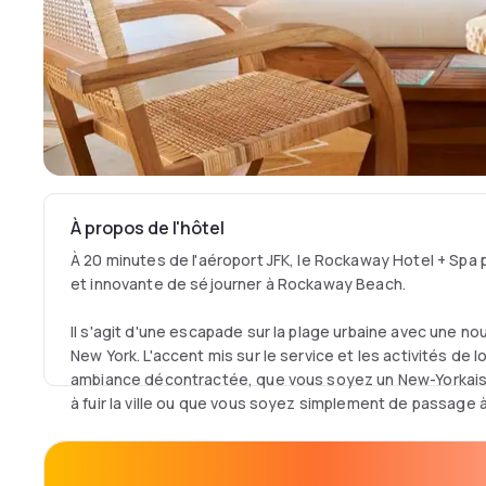
À propos de l'hôtel
À 20 minutes de l'aéroport JFK, le Rockaway Hotel + Spa
et innovante de séjourner à Rockaway Beach.
Il s'agit d'une escapade sur la plage urbaine avec une nouv
New York. L'accent mis sur le service et les activités de lo
ambiance décontractée, que vous soyez un New-Yorkais
à fuir la ville ou que vous soyez simplement de passag
Un luxe décontracté et des équipements de villégiature
complet, une piscine extérieure chauffée et un bar sur le t