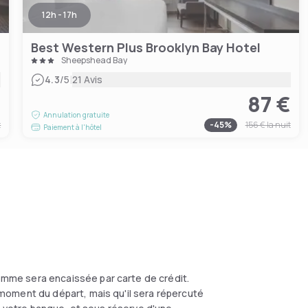
12h - 17h
Best Western Plus Brooklyn Bay Hotel
Sheepshead Bay
|
4.3
/5
21 Avis
€
87 €
Annulation gratuite
t
-
45
%
156 €
la nuit
Paiement à l'hôtel
omme sera encaissée par carte de crédit.
moment du départ, mais qu'il sera répercuté