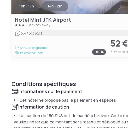
10h - 17h
14h - 21h
Hotel Mint JFK Airport
Far Rockaway
|
3.4
/5
3 Avis
52 
Annulation gratuite
-
60
%
130 €
la nui
Paiement à l'hôtel
Conditions spécifiques
Informations sur le paiement
Cet hôtel ne propose pas le paiement en espèces
Information de caution
Un caution de
150 $US
est demandé à l'arrivée. Cette s
Veuillez noter que ce montant sera retenu et débloqué au 