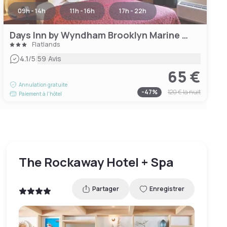
09h - 14h
11h - 16h
17h - 22h
Days Inn by Wyndham Brooklyn Marine Park
Flatlands
|
4.1
/5
59 Avis
65 €
Annulation gratuite
-
47
%
120 €
la nuit
Paiement à l'hôtel
The Rockaway Hotel + Spa
Partager
Enregistrer