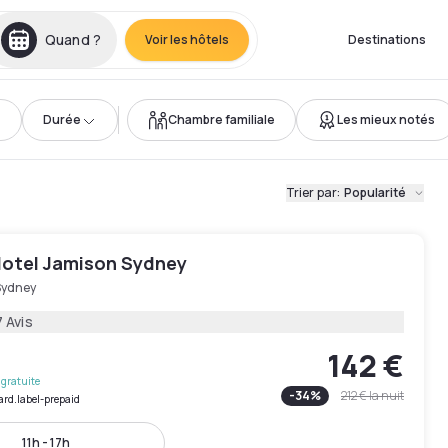
Quand ?
Voir les hôtels
Destinations
Durée
Chambre familiale
Les mieux notés
Trier par
:
Popularité
otel Jamison Sydney
Sydney
 Avis
142 €
gratuite
-
34
%
212 €
la nuit
ard.label-prepaid
11h - 17h