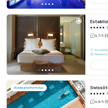
Establi
|
4.7
/5
23
Annulation 
Paiement à 
Swissôt
Accès piscine inclus
|
4.6
/5
31