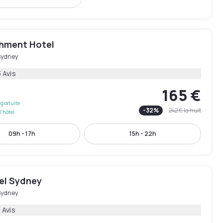
shment Hotel
Sydney
 Avis
165 €
gratuite
-
32
%
242 €
la nuit
l'hôtel
09h - 17h
15h - 22h
el Sydney
Sydney
 Avis