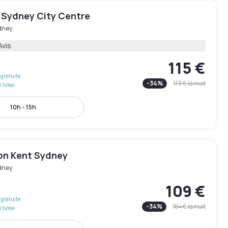
 Sydney City Centre
dney
Avis
115 €
gratuite
-
34
%
173 €
la nuit
l'hôtel
10h - 15h
on Kent Sydney
dney
109 €
gratuite
-
34
%
164 €
la nuit
l'hôtel