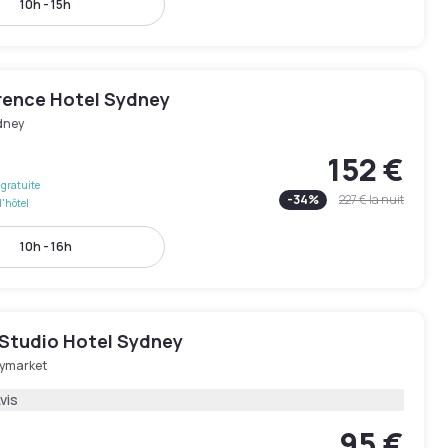
10h - 15h
rence Hotel Sydney
dney
152 €
gratuite
-
34
%
227 €
la nuit
l'hôtel
10h - 16h
 Studio Hotel Sydney
ymarket
vis
95 €