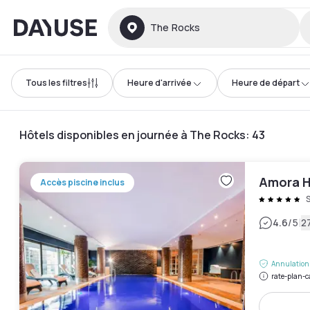
Dayuse
The Rocks
Tous les filtres
Heure d'arrivée
Heure de départ
Hôtels disponibles en journée à The Rocks
:
43
Amora H
Accès piscine inclus
|
4.6
/5
27
Annulation 
rate-plan-c