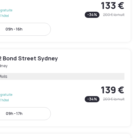
133 €
gratuite
-
34
%
200 €
la nuit
l'hôtel
09h - 16h
2 Bond Street Sydney
dney
Avis
139 €
gratuite
-
34
%
209 €
la nuit
l'hôtel
09h - 17h