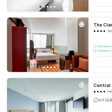
The Cla
Sy
Annulation 
Paiement à 
Central
Ha
|
4
/5
14 A