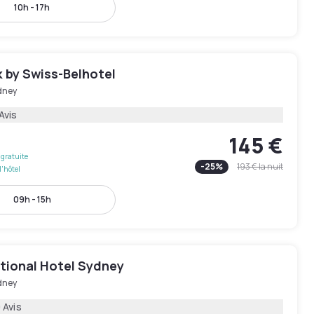
10h - 17h
 by Swiss-Belhotel
dney
Avis
145 €
gratuite
-
25
%
193 €
la nuit
l'hôtel
09h - 15h
ational Hotel Sydney
dney
 Avis