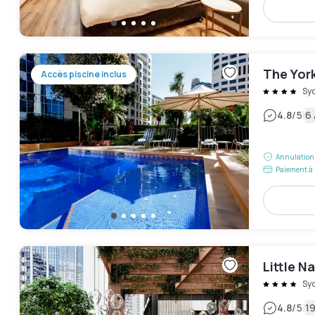
The York
Accès piscine inclus
Sy
|
4.8
/5
6 
Annulation 
Paiement à 
Little N
Sy
|
4.8
/5
19