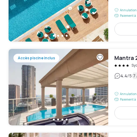
Annulation 
Paiement à 
Mantra 
Accès piscine inclus
Sy
|
4.4
/5
7 
Annulation 
Paiement à 