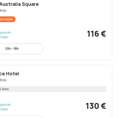
Australia Square
dney
t à tester
116 €
gratuite
l'hôtel
10h - 18h
ce Hotel
dney
0 Avis
130 €
gratuite
l'hôtel