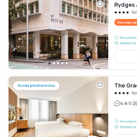
Rydges 
Sy
Nouveau spo
Annulation 
Paiement à 
The Gra
Accès piscine inclus
Sy
|
4.6
/5
2
Annulation 
Paiement à 