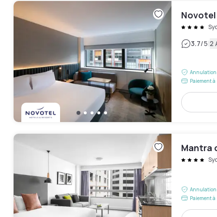
Novotel
Sy
|
3.7
/5
2 
Annulation 
Paiement à 
Mantra 
Sy
Annulation 
Paiement à 