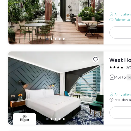
Annulation 
Paiement à 
West Ho
Sy
|
4.4
/5
14
Annulation 
rate-plan-c