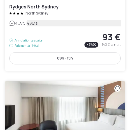
Rydges North Sydney
North Sydney
|
4.7
/5
4 Avis
93 €
Annulation gratuite
-
34
%
140 €
la nuit
Paiement à l'hôtel
09h - 15h