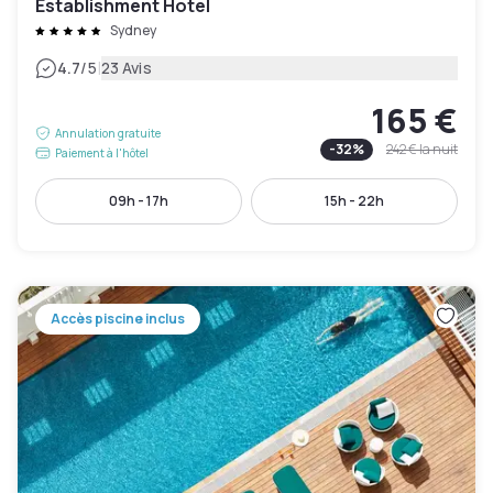
Establishment Hotel
Sydney
|
4.7
/5
23 Avis
165 €
Annulation gratuite
-
32
%
242 €
la nuit
Paiement à l'hôtel
09h - 17h
15h - 22h
Accès piscine inclus