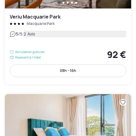
Veriu Macquarie Park
Macquarie Park
|
5
/5
2 Avis
92 €
Annulation gratuite
Paiement à l'hôtel
08h - 16h