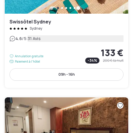
Swissôtel Sydney
Sydney
|
4.6
/5
31 Avis
133 €
Annulation gratuite
-
34
%
200 €
la nuit
Paiement à l'hôtel
09h - 16h