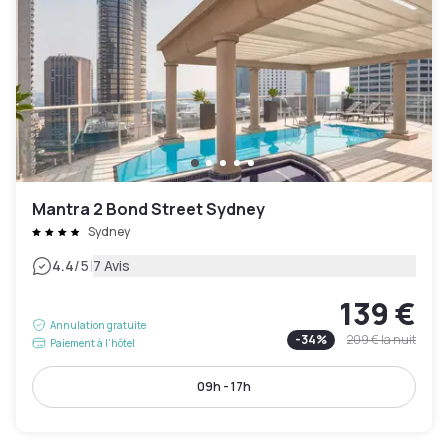
Mantra 2 Bond Street Sydney
Sydney
|
4.4
/5
7 Avis
139 €
Annulation gratuite
-
34
%
209 €
la nuit
Paiement à l'hôtel
09h - 17h