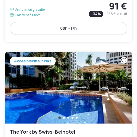
91 €
Annulation gratuite
-
34
%
136 €
la nuit
Paiement à l'hôtel
09h - 17h
Accès piscine inclus
The York by Swiss-Belhotel