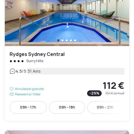
Rydges Sydney Central
Surry Hills
|
4.5
/5
31 Avis
112 €
Annulation gratuite
-
29
%
157 €
la nuit
Paiement à l'hôtel
09h - 17h
09h - 18h
09h - 21h