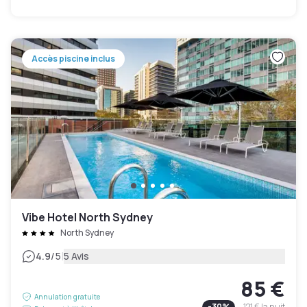
Accès piscine inclus
Vibe Hotel North Sydney
North Sydney
|
4.9
/5
5 Avis
85 €
Annulation gratuite
-
30
%
121 €
la nuit