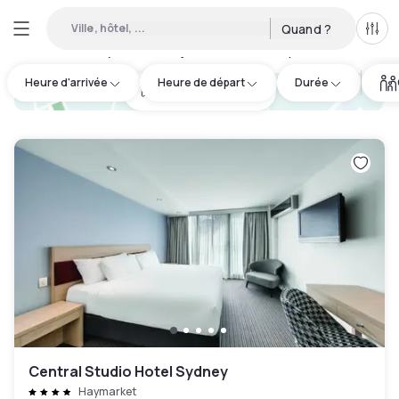
Ville, hôtel, ...
Quand ?
Tous
Hôtels disponibles en journée à Hornsby Shire
:
66
Heure d'arrivée
Heure de départ
Durée
hotel.cta.view_map
Central Studio Hotel Sydney
Haymarket