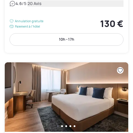
|
4.6
/5
20 Avis
130 €
Annulation gratuite
Paiement à l'hôtel
10h - 17h