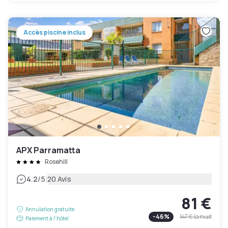
Accès piscine inclus
APX Parramatta
Rosehill
|
4.2
/5
20 Avis
81 €
Annulation gratuite
-
46
%
147 €
la nuit
Paiement à l'hôtel