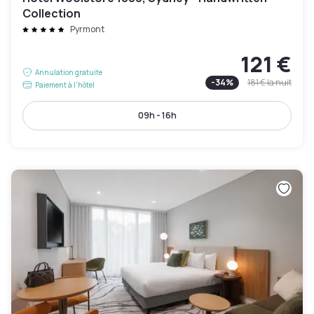
Collection
Pyrmont
121 €
Annulation gratuite
-
34
%
181 €
la nuit
Paiement à l'hôtel
09h - 16h