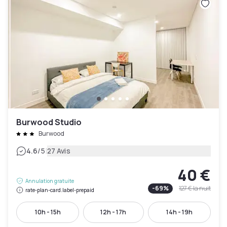
Burwood Studio
Burwood
|
4.6
/5
27 Avis
40 €
Annulation gratuite
-
69
%
127 €
la nuit
rate-plan-card.label-prepaid
10h - 15h
12h - 17h
14h - 19h