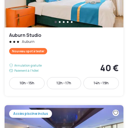
Auburn Studio
Auburn
Nouveau spot à tester
40 €
Annulation gratuite
Paiement à l'hôtel
10h - 15h
12h - 17h
14h - 19h
Accès piscine inclus