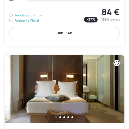
84 €
Annulation gratuite
-
37
%
133 €
la nuit
Paiement à l'hôtel
08h - 14h