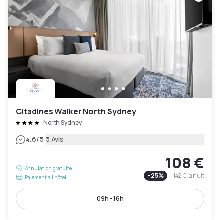
Citadines Walker North Sydney
North Sydney
|
4.6
/5
3 Avis
108 €
Annulation gratuite
-
25
%
142 €
la nuit
Paiement à l'hôtel
09h - 16h