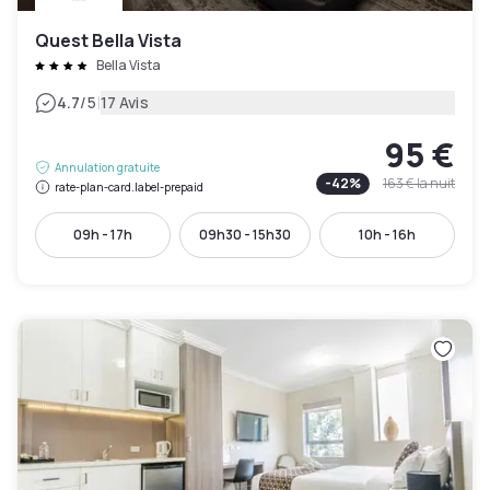
Quest Bella Vista
Bella Vista
|
4.7
/5
17 Avis
95 €
Annulation gratuite
-
42
%
163 €
la nuit
rate-plan-card.label-prepaid
09h - 17h
09h30 - 15h30
10h - 16h