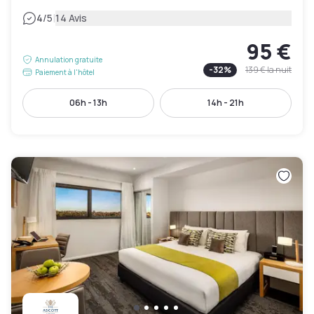
|
4
/5
14 Avis
95 €
Annulation gratuite
-
32
%
139 €
la nuit
Paiement à l'hôtel
06h - 13h
14h - 21h