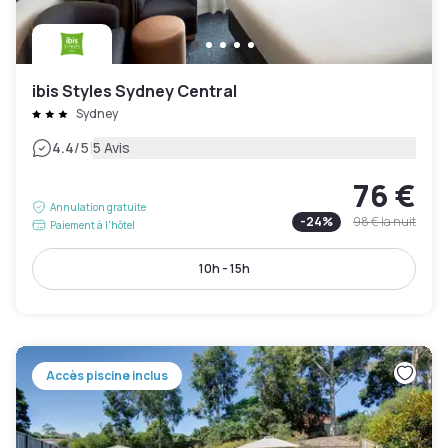
ibis Styles Sydney Central
Sydney
|
4.4
/5
5 Avis
76 €
Annulation gratuite
-
24
%
98 €
la nuit
Paiement à l'hôtel
10h - 15h
Accès piscine inclus