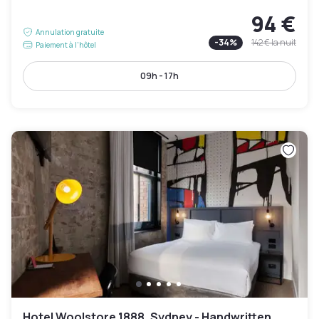
94 €
Annulation gratuite
-
34
%
142 €
la nuit
Paiement à l'hôtel
09h - 17h
Hotel Woolstore 1888, Sydney - Handwritten