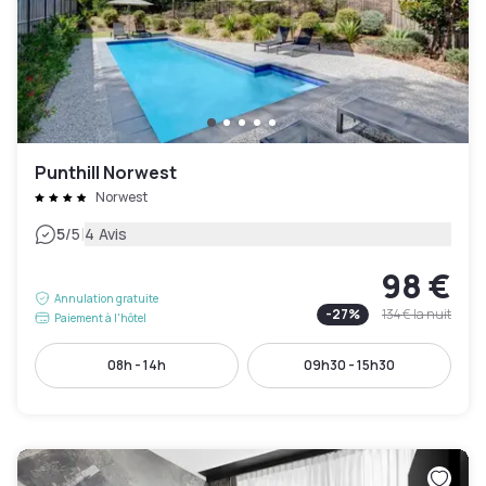
Punthill Norwest
Norwest
|
5
/5
4 Avis
98 €
Annulation gratuite
-
27
%
134 €
la nuit
Paiement à l'hôtel
08h - 14h
09h30 - 15h30