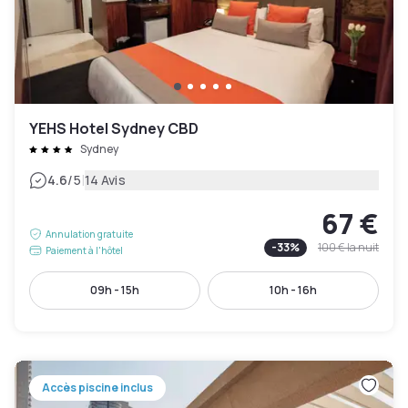
YEHS Hotel Sydney CBD
Sydney
|
4.6
/5
14 Avis
67 €
Annulation gratuite
-
33
%
100 €
la nuit
Paiement à l'hôtel
09h - 15h
10h - 16h
Accès piscine inclus