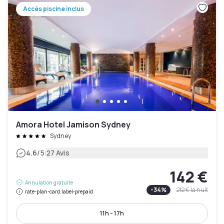
Accès piscine inclus
Amora Hotel Jamison Sydney
Sydney
|
4.6
/5
27 Avis
142 €
Annulation gratuite
-
34
%
212 €
la nuit
rate-plan-card.label-prepaid
11h - 17h