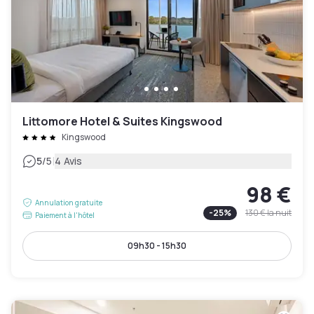
Littomore Hotel & Suites Kingswood
Kingswood
|
5
/5
4 Avis
98 €
Annulation gratuite
-
25
%
130 €
la nuit
Paiement à l'hôtel
09h30 - 15h30