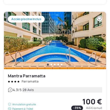
Accès piscine inclus
Mantra Parramatta
Parramatta
|
4.3
/5
28 Avis
100 €
Annulation gratuite
-
39
%
163 €
la nuit
Paiement à l'hôtel