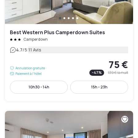
Best Western Plus Camperdown Suites
Camperdown
|
4.7
/5
11 Avis
75 €
Annulation gratuite
-
47
%
139 €
la nuit
Paiement à l'hôtel
10h30 - 14h
15h - 23h