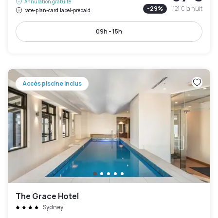
Annulation gratuite
-
29
%
121 €
la nuit
rate-plan-card.label-prepaid
09h - 15h
Accès piscine inclus
The Grace Hotel
Sydney