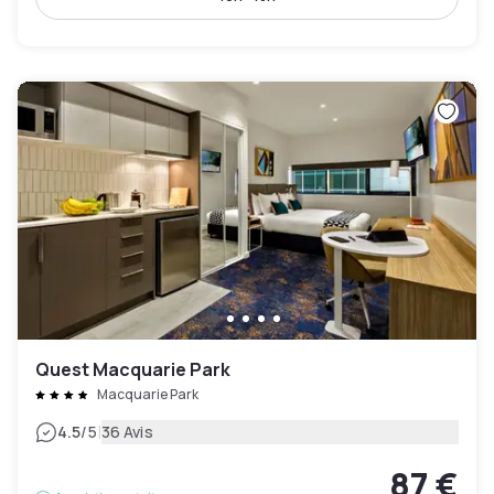
Quest Macquarie Park
Macquarie Park
|
4.5
/5
36 Avis
87 €