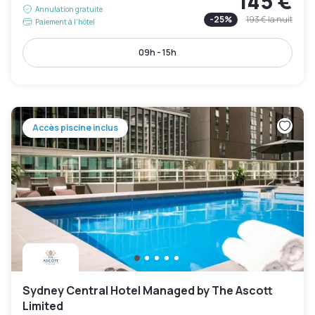
145 €
Annulation gratuite
-
25
%
193 €
la nuit
Paiement à l'hôtel
09h - 15h
Accès piscine inclus
Sydney Central Hotel Managed by The Ascott
Limited