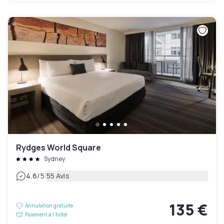
Rydges World Square
Sydney
|
4.6
/5
55 Avis
135 €
Annulation gratuite
Paiement à l'hôtel