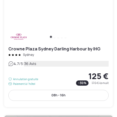
Crowne Plaza Sydney Darling Harbour by IHG
Sydney
|
4.7
/5
36 Avis
125 €
Annulation gratuite
-
30
%
179 €
la nuit
Paiement à l'hôtel
08h - 16h