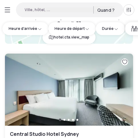
Ville, hôtel, ...
Quand ?
Tous
Hôtels disponibles en journée à Woollahra Municipal
Council
:
37
Heure d'arrivée
Heure de départ
Durée
hotel.cta.view_map
Central Studio Hotel Sydney