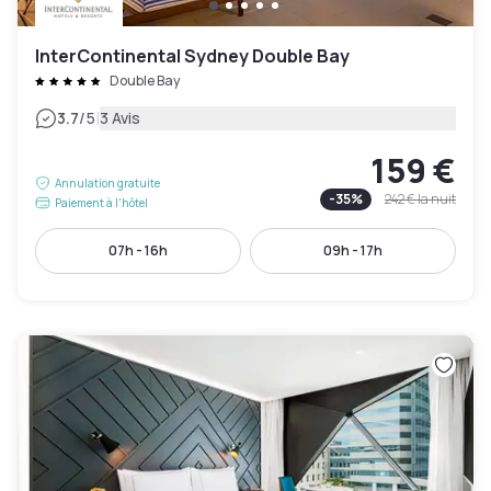
InterContinental Sydney Double Bay
Double Bay
|
3.7
/5
3 Avis
159 €
Annulation gratuite
-
35
%
242 €
la nuit
Paiement à l'hôtel
07h - 16h
09h - 17h