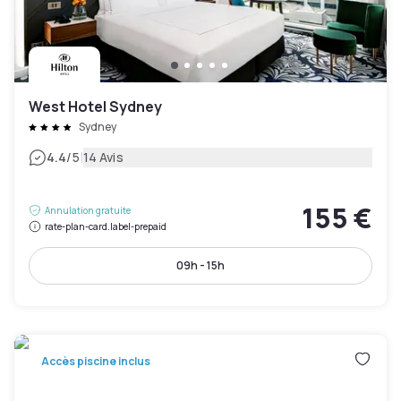
West Hotel Sydney
Sydney
|
4.4
/5
14 Avis
155 €
Annulation gratuite
rate-plan-card.label-prepaid
09h - 15h
Accès piscine inclus