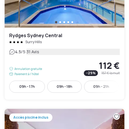
Rydges Sydney Central
Surry Hills
|
4.5
/5
31 Avis
112 €
Annulation gratuite
-
29
%
157 €
la nuit
Paiement à l'hôtel
09h - 17h
09h - 18h
09h - 21h
Accès piscine inclus