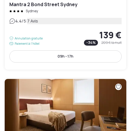
Mantra 2 Bond Street Sydney
Sydney
|
4.4
/5
7 Avis
139 €
Annulation gratuite
-
34
%
209 €
la nuit
Paiement à l'hôtel
09h - 17h