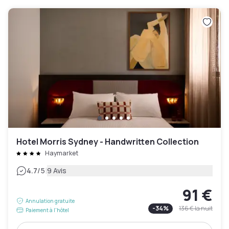
Hotel Morris Sydney - Handwritten Collection
Haymarket
|
4.7
/5
9 Avis
91 €
Annulation gratuite
-
34
%
136 €
la nuit
Paiement à l'hôtel