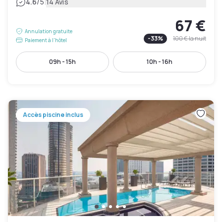
|
4.6
/5
14 Avis
67 €
Annulation gratuite
-
33
%
100 €
la nuit
Paiement à l'hôtel
09h - 15h
10h - 16h
Accès piscine inclus