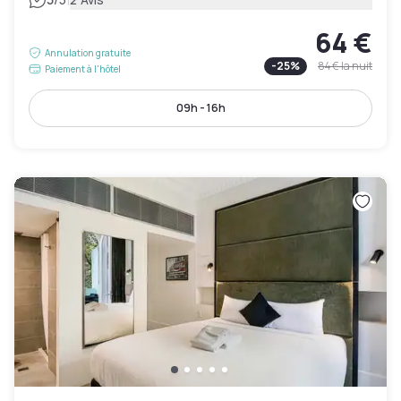
|
64 €
Annulation gratuite
-
25
%
84 €
la nuit
Paiement à l'hôtel
09h - 16h