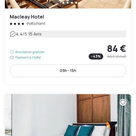
Macleay Hotel
Potts Point
|
4.4
/5
15 Avis
84 €
Annulation gratuite
-
43
%
145 €
la nuit
Paiement à l'hôtel
09h - 15h