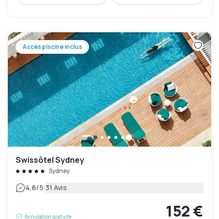
Accès piscine inclus
Swissôtel Sydney
Sydney
|
4.6
/5
31 Avis
152 €
Annulation gratuite