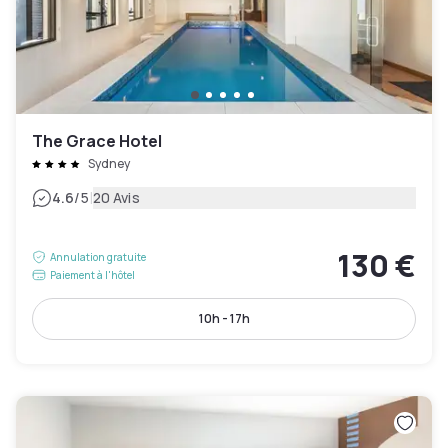
The Grace Hotel
Sydney
|
4.6
/5
20 Avis
130 €
Annulation gratuite
Paiement à l'hôtel
10h - 17h