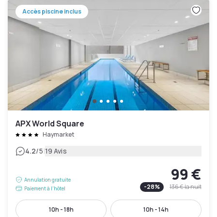
Accès piscine inclus
APX World Square
Haymarket
|
4.2
/5
19 Avis
99 €
Annulation gratuite
-
28
%
136 €
la nuit
Paiement à l'hôtel
10h - 18h
10h - 14h