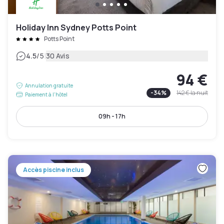
Holiday Inn Sydney Potts Point
Potts Point
|
4.5
/5
30 Avis
94 €
Annulation gratuite
-
34
%
142 €
la nuit
Paiement à l'hôtel
09h - 17h
Accès piscine inclus