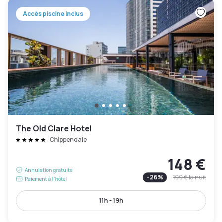
Accès piscine inclus
The Old Clare Hotel
Chippendale
148 €
Annulation gratuite
-
26
%
199 €
la nuit
Paiement à l'hôtel
11h - 19h