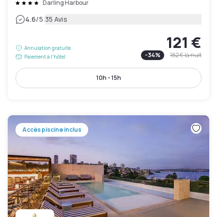
Darling Harbour
|
4.6
/5
35 Avis
121 €
Annulation gratuite
-
34
%
182 €
la nuit
Paiement à l'hôtel
10h - 15h
Accès piscine inclus