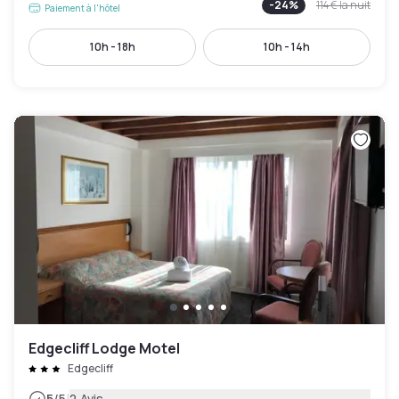
-
24
%
114 €
la nuit
Paiement à l'hôtel
10h - 18h
10h - 14h
Edgecliff Lodge Motel
Edgecliff
5
/5
2 Avis