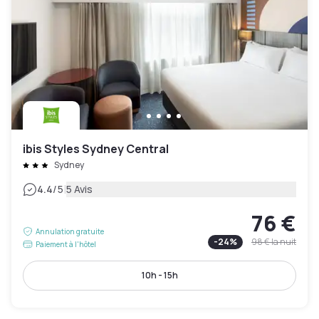
ibis Styles Sydney Central
Sydney
|
4.4
/5
5 Avis
76 €
Annulation gratuite
-
24
%
98 €
la nuit
Paiement à l'hôtel
10h - 15h