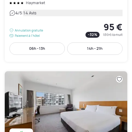
Haymarket
|
4
/5
14 Avis
95 €
Annulation gratuite
-
32
%
139 €
la nuit
Paiement à l'hôtel
06h - 13h
14h - 21h