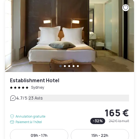
Establishment Hotel
Sydney
|
4.7
/5
23 Avis
165 €
Annulation gratuite
-
32
%
242 €
la nuit
Paiement à l'hôtel
09h - 17h
15h - 22h