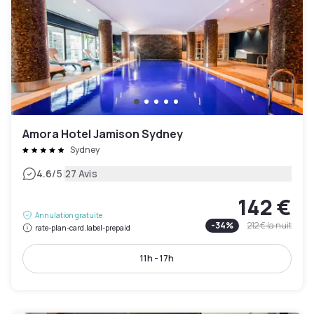
Amora Hotel Jamison Sydney
Sydney
|
4.6
/5
27 Avis
142 €
Annulation gratuite
-
34
%
212 €
la nuit
rate-plan-card.label-prepaid
11h - 17h