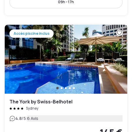
09h - 17h
Accès piscine inclus
The York by Swiss-Belhotel
Sydney
|
4.8
/5
6 Avis