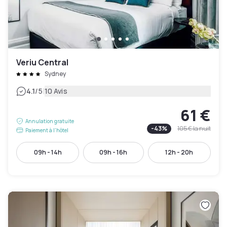
Veriu Central
Sydney
|
4.1
/5
10 Avis
61 €
Annulation gratuite
-
43
%
105 €
la nuit
Paiement à l'hôtel
09h - 14h
09h - 16h
12h - 20h