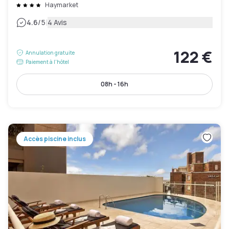
Haymarket
|
4.6
/5
4 Avis
122 €
Annulation gratuite
Paiement à l'hôtel
08h - 16h
Accès piscine inclus