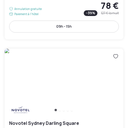
78 €
Annulation gratuite
-
39
%
127 €
la nuit
Paiement à l'hôtel
09h - 15h
Novotel Sydney Darling Square