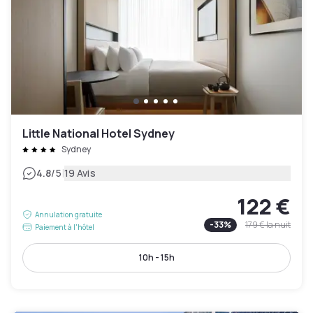
Little National Hotel Sydney
Sydney
|
4.8
/5
19 Avis
122 €
Annulation gratuite
-
33
%
179 €
la nuit
Paiement à l'hôtel
10h - 15h