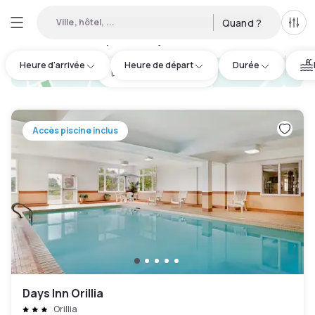
Ville, hôtel, ...
Quand ?
Tous
Hôtel disponible en journée à Ramara
:
1
Heure d'arrivée
Heure de départ
Durée
hotel.cta.view_map
Accès piscine inclus
Days Inn Orillia
Orillia