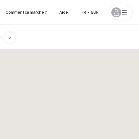
Comment ça marche ?
Aide
FR
•
EUR
ines