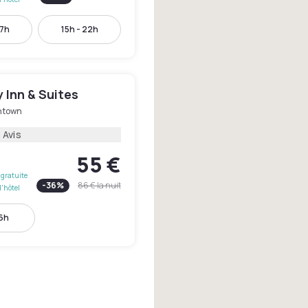
17h
15h - 22h
 Inn & Suites
ntown
 Avis
55 €
gratuite
-
36
%
86 €
la nuit
l'hôtel
16h