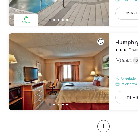
09h - 
Humphry
Dow
|
4.9
/5
12
Annulation 
Paiement à 
11h - 
1