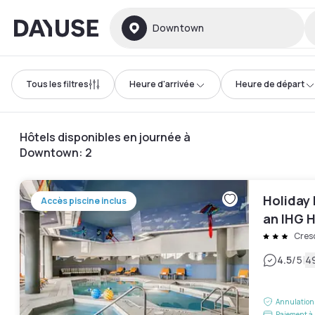
Dayuse
Downtown
Tous les filtres
Heure d'arrivée
Heure de départ
Hôtels disponibles en journée à
Downtown
:
2
Holiday
Accès piscine inclus
an IHG 
Cres
|
4.5
/5
49
Annulation 
Paiement à 