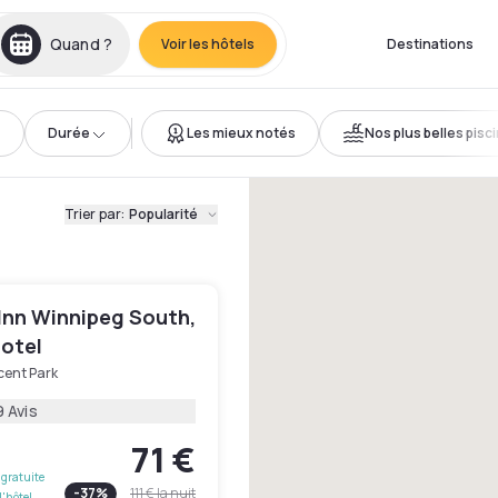
Quand ?
Voir les hôtels
Destinations
Durée
Les mieux notés
Nos plus belles pisc
Trier par
:
Popularité
 Inn Winnipeg South,
Hotel
cent Park
 Avis
71 €
gratuite
-
37
%
111 €
la nuit
l'hôtel