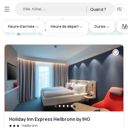
Ville, hôtel, ...
Quand ?
Tous
Hôtels disponibles en journée à Neckarsulm
:
3
Heure d'arrivée
Heure de départ
Durée
hotel.cta.view_map
Holiday Inn Express Heilbronn by IHG
Heilbronn