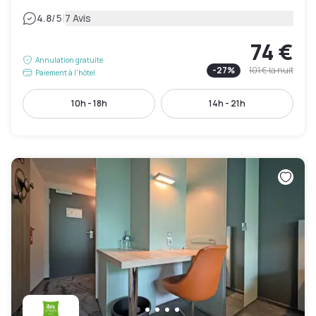
|
4.8
/5
7 Avis
74 €
Annulation gratuite
-
27
%
101 €
la nuit
Paiement à l'hôtel
10h - 18h
14h - 21h