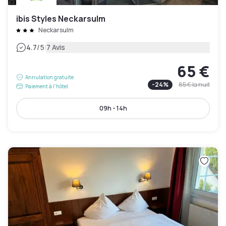
ibis Styles Neckarsulm
Neckarsulm
|
4.7
/5
7 Avis
65 €
Annulation gratuite
-
24
%
85 €
la nuit
Paiement à l'hôtel
09h - 14h