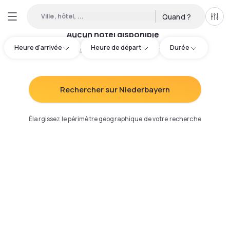
Ville, hôtel, ...
Quand ?
Tous
Aucun hôtel disponible
Heure d'arrivée
Heure de départ
Durée
Essayez d'ajuster votre recherche
:
Rechercher sur Niederbayern
Élargissez le périmètre géographique de votre recherche