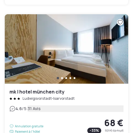
mk | hotel münchen city
Ludwigsvorstadt-Isarvorstadt
|
4.6
/5
31 Avis
68 €
Annulation gratuite
-
33
%
101 €
la nuit
Paiement à l'hôtel