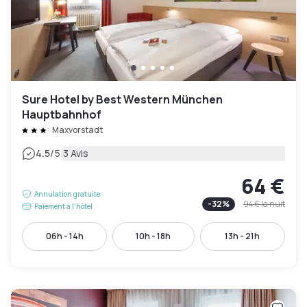
Sure Hotel by Best Western München
Hauptbahnhof
Maxvorstadt
|
4.5
/5
3 Avis
64 €
Annulation gratuite
-
32
%
94 €
la nuit
Paiement à l'hôtel
06h - 14h
10h - 18h
13h - 21h