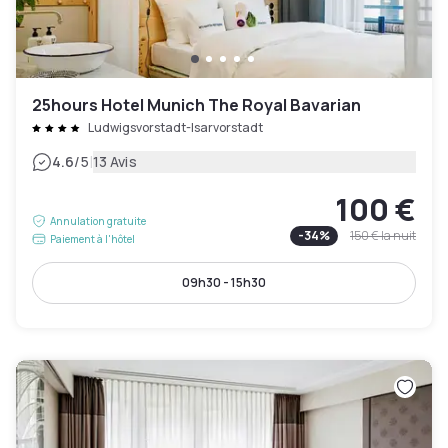
25hours Hotel Munich The Royal Bavarian
Ludwigsvorstadt-Isarvorstadt
|
4.6
/5
13 Avis
100 €
Annulation gratuite
-
34
%
150 €
la nuit
Paiement à l'hôtel
09h30 - 15h30