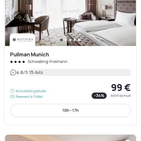
Pullman Munich
Schwabing-Freimann
|
4.6
/5
15 Avis
99 €
Annulation gratuite
-
34
%
149 €
la nuit
Paiement à l'hôtel
10h - 17h