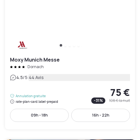
Moxy Munich Messe
Dornach
|
4.5
/5
44 Avis
75 €
Annulation gratuite
-
31
%
108 €
la nuit
rate-plan-card.label-prepaid
09h - 18h
16h - 22h