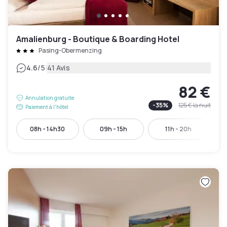
Amalienburg - Boutique & Boarding Hotel
Pasing-Obermenzing
|
4.6
/5
41 Avis
82 €
Annulation gratuite
-
35
%
125 €
la nuit
Paiement à l'hôtel
08h - 14h30
09h - 15h
11h - 20h