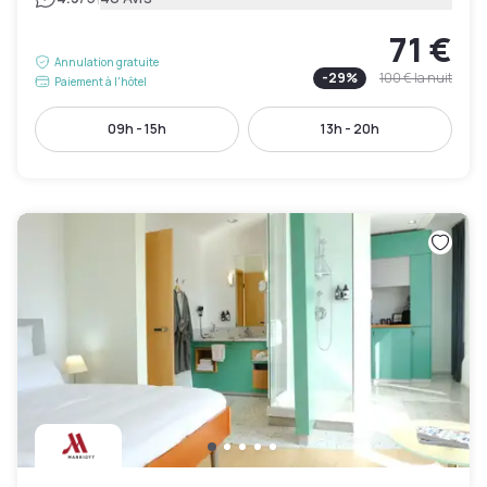
71 €
Annulation gratuite
-
29
%
100 €
la nuit
Paiement à l'hôtel
09h - 15h
13h - 20h