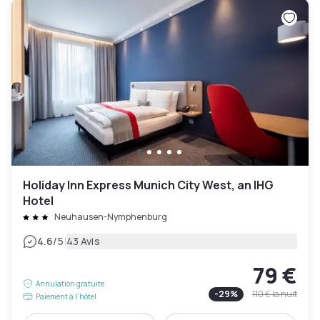
Holiday Inn Express Munich City West, an IHG
Hotel
Neuhausen-Nymphenburg
|
4.6
/5
43 Avis
79 €
Annulation gratuite
-
29
%
110 €
la nuit
Paiement à l'hôtel