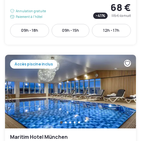
68 €
Annulation gratuite
-
41
%
115 €
la nuit
Paiement à l'hôtel
09h - 18h
09h - 15h
12h - 17h
Accès piscine inclus
Maritim Hotel München