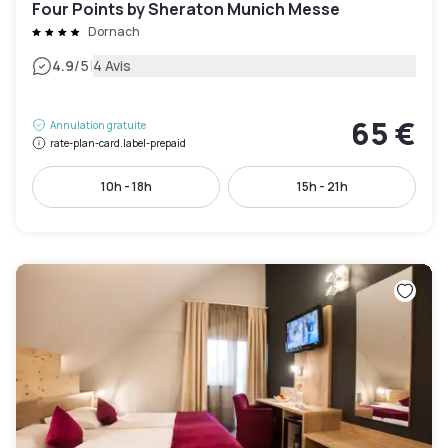
Four Points by Sheraton Munich Messe
Dornach
|
4.9
/5
4 Avis
65 €
Annulation gratuite
rate-plan-card.label-prepaid
10h - 18h
15h - 21h