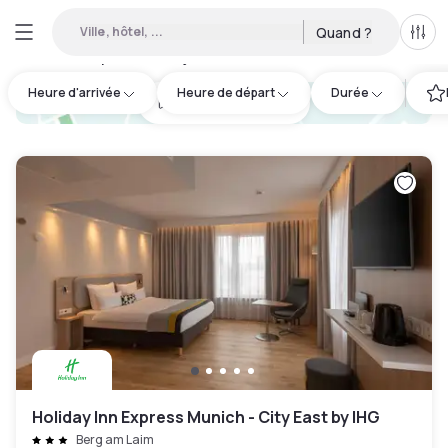
Ville, hôtel, ...
Quand ?
Tous
Hôtels disponibles en journée à Ramersdorf-Perlach
:
38
Heure d'arrivée
Heure de départ
Durée
hotel.cta.view_map
Holiday Inn Express Munich - City East by IHG
Berg am Laim