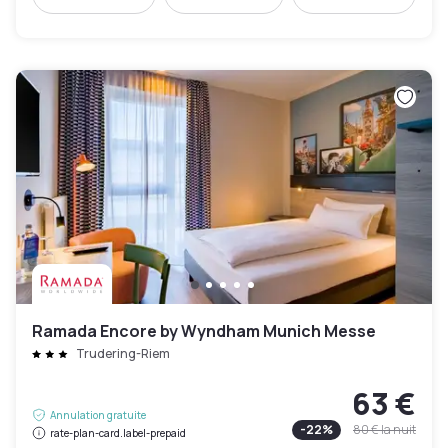
Ramada Encore by Wyndham Munich Messe
Trudering-Riem
63 €
Annulation gratuite
-
22
%
80 €
la nuit
rate-plan-card.label-prepaid