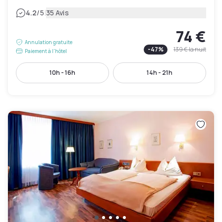
|
4.2
/5
35 Avis
74 €
Annulation gratuite
-
47
%
139 €
la nuit
Paiement à l'hôtel
10h - 16h
14h - 21h