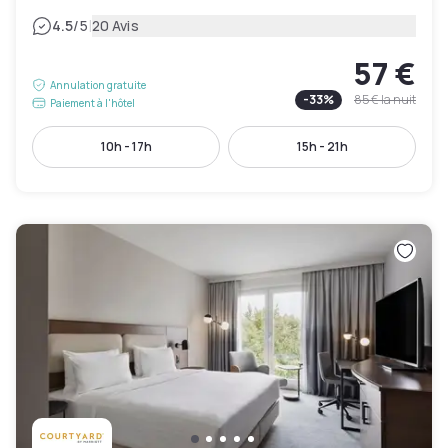
|
4.5
/5
20 Avis
57 €
Annulation gratuite
-
33
%
85 €
la nuit
Paiement à l'hôtel
10h - 17h
15h - 21h