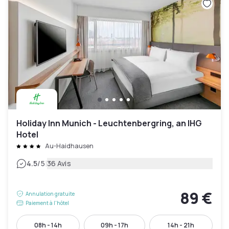
Holiday Inn Munich - Leuchtenbergring, an IHG
Hotel
Au-Haidhausen
|
4.5
/5
36 Avis
89 €
Annulation gratuite
Paiement à l'hôtel
08h - 14h
09h - 17h
14h - 21h