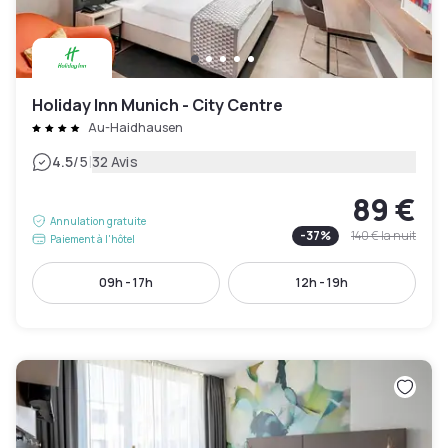
Holiday Inn Munich - City Centre
Au-Haidhausen
|
4.5
/5
32 Avis
89 €
Annulation gratuite
-
37
%
140 €
la nuit
Paiement à l'hôtel
09h - 17h
12h - 19h