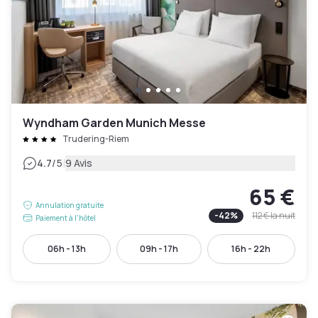
Wyndham Garden Munich Messe
Trudering-Riem
|
4.7
/5
9 Avis
65 €
Annulation gratuite
-
42
%
112 €
la nuit
Paiement à l'hôtel
06h - 13h
09h - 17h
16h - 22h