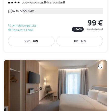
Ludwigsvorstadt-Isarvorstadt
|
4.5
/5
33 Avis
99 €
Annulation gratuite
-
34
%
150 €
la nuit
Paiement à l'hôtel
09h - 18h
11h - 17h