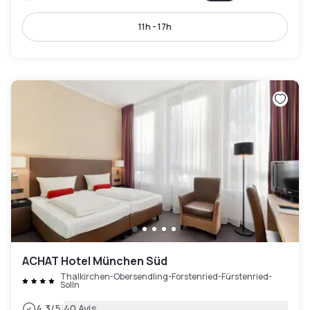
11h - 17h
ACHAT Hotel München Süd
Thalkirchen-Obersendling-Forstenried-Fürstenried-
Solln
|
4.3
/5
40 Avis