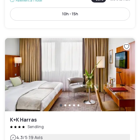
Paiement à l'hôtel
10h - 15h
K+K Harras
Sendling
|
4.3
/5
19 Avis