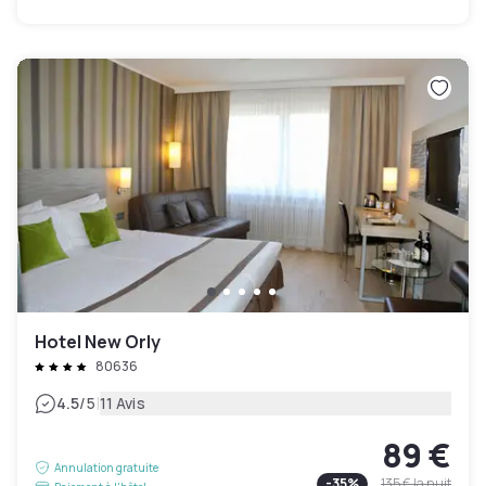
Hotel New Orly
80636
|
4.5
/5
11 Avis
89 €
Annulation gratuite
-
35
%
135 €
la nuit