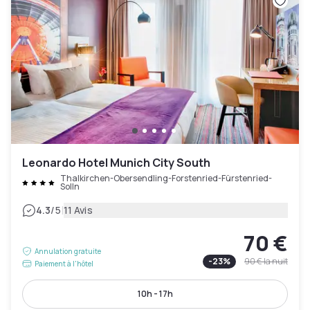
Leonardo Hotel Munich City South
Thalkirchen-Obersendling-Forstenried-Fürstenried-
Solln
|
4.3
/5
11 Avis
70 €
Annulation gratuite
-
23
%
90 €
la nuit
Paiement à l'hôtel
10h - 17h