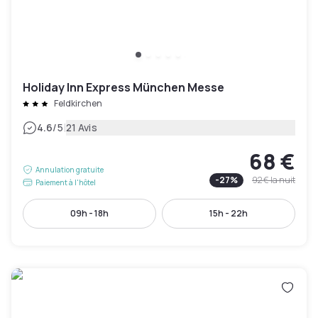
Holiday Inn Express München Messe
Feldkirchen
|
4.6
/5
21 Avis
68 €
Annulation gratuite
-
27
%
92 €
la nuit
Paiement à l'hôtel
09h - 18h
15h - 22h