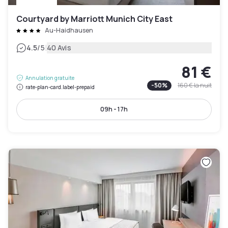
Courtyard by Marriott Munich City East
Au-Haidhausen
|
4.5
/5
40 Avis
81 €
Annulation gratuite
-
50
%
160 €
la nuit
rate-plan-card.label-prepaid
09h - 17h