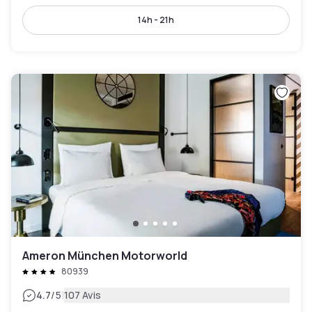
14h - 21h
Ameron München Motorworld
80939
|
4.7
/5
107 Avis