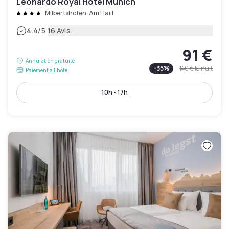
Leonardo Royal Hotel Munich
Milbertshofen-Am Hart
|
4.4
/5
16 Avis
91 €
Annulation gratuite
-
35
%
140 €
la nuit
Paiement à l'hôtel
10h - 17h