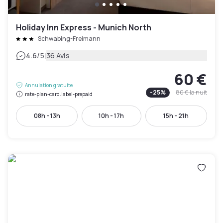
Holiday Inn Express - Munich North
Schwabing-Freimann
|
4.6
/5
36 Avis
60 €
Annulation gratuite
-
25
%
80 €
la nuit
rate-plan-card.label-prepaid
08h - 13h
10h - 17h
15h - 21h