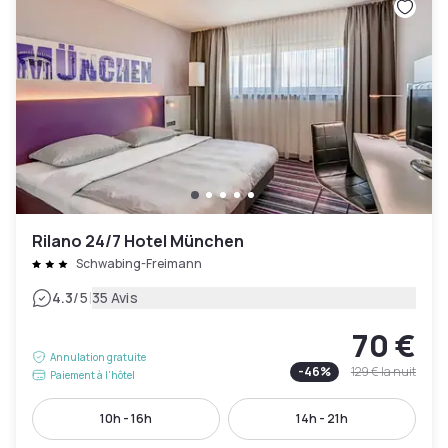
Rilano 24/7 Hotel München
Schwabing-Freimann
|
4.3
/5
35 Avis
70 €
Annulation gratuite
-
46
%
129 €
la nuit
Paiement à l'hôtel
10h - 16h
14h - 21h