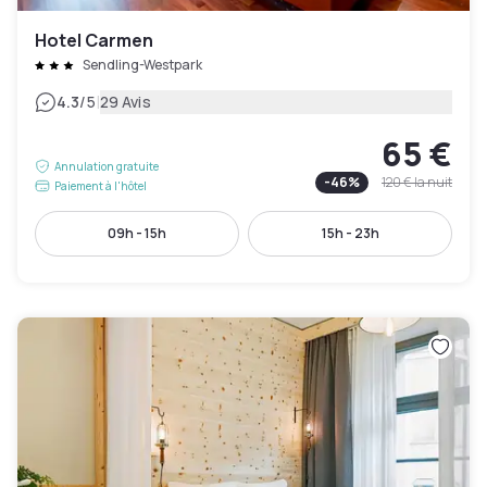
Hotel Carmen
Sendling-Westpark
|
4.3
/5
29 Avis
65 €
Annulation gratuite
-
46
%
120 €
la nuit
Paiement à l'hôtel
09h - 15h
15h - 23h