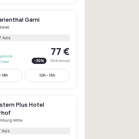
rienthal Garni
sbek
7 Avis
77 €
gratuite
-
30
%
110 €
la nuit
l'hôtel
- 18h
10h - 15h
stern Plus Hotel
rhof
mburg-Mitte
 Avis