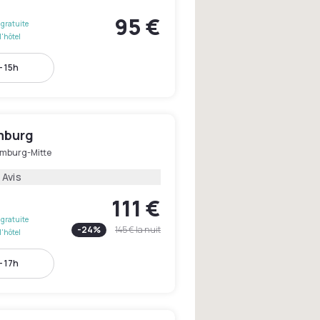
95 €
gratuite
l'hôtel
- 15h
mburg
mburg-Mitte
 Avis
111 €
gratuite
-
24
%
145 €
la nuit
l'hôtel
- 17h