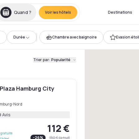
Quand ?
Voir les hôtels
Destinations
Durée
Chambre avec baignoire
Evasion étoi
Trier par
:
Popularité
Plaza Hamburg City
mburg-Nord
9 Avis
112 €
gratuite
-
26
%
150 €
la nuit
l'hôtel