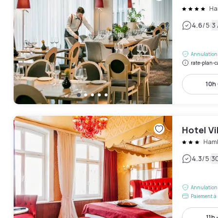
Ha
|
4.6
/5
3 
Annulation 
rate-plan-c
10h 
Hotel V
Hamb
|
4.3
/5
30
Annulation 
Paiement à 
11h 