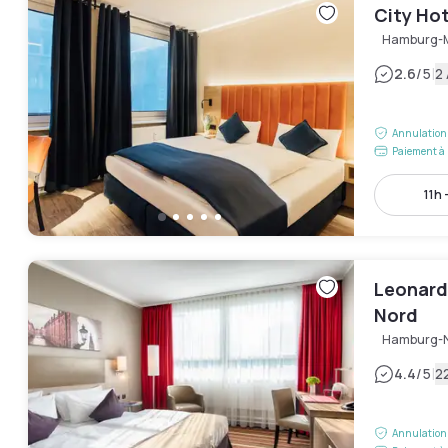
City Ho
Hamburg-M
|
2.6
/5
2 
Annulation 
Paiement à 
11h 
Leonard
Nord
Hamburg-
|
4.4
/5
22
Annulation 