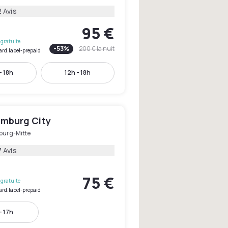
 Avis
95 €
gratuite
-
53
%
200 €
la nuit
ard.label-prepaid
- 18h
12h - 18h
mburg City
urg-Mitte
 Avis
75 €
gratuite
ard.label-prepaid
- 17h