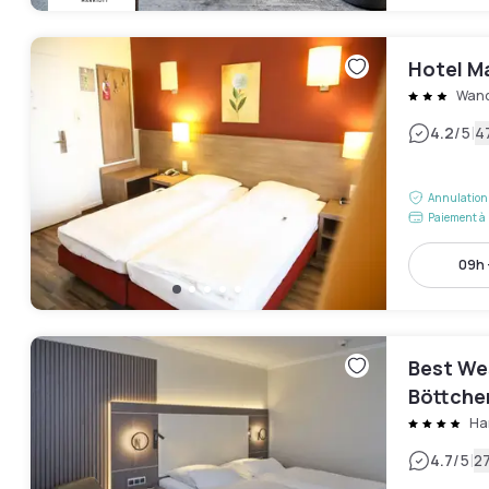
Hotel Ma
Wand
|
4.2
/5
4
Annulation 
Paiement à 
09h 
Best We
Böttche
Ha
|
4.7
/5
27