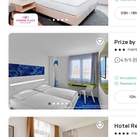
09h - 18
Prize b
Hamb
|
4.5
/5
21
Annulation 
Paiement à 
10h 
Hotel R
Ha