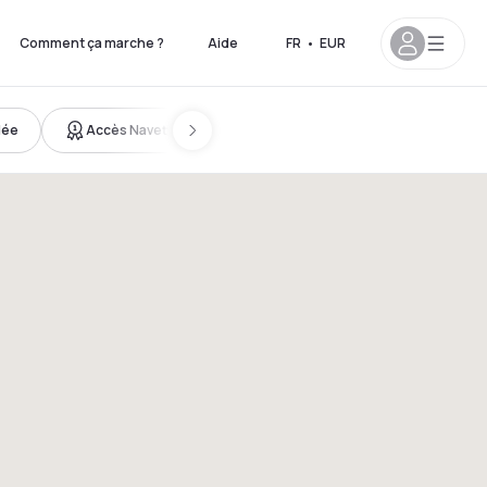
Comment ça marche ?
Aide
FR
•
EUR
lée
Accès Navette