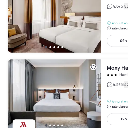
|
4.6
/5
82
Annulation 
rate-plan-c
09h 
Moxy Ha
Hamb
|
4.5
/5
47
Annulation 
rate-plan-c
12h 