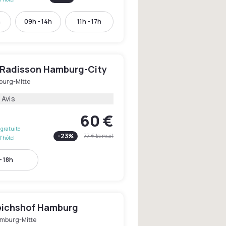
h
09h - 14h
11h - 17h
y Radisson Hamburg-City
urg-Mitte
 Avis
60 €
gratuite
-
23
%
77 €
la nuit
l'hôtel
- 18h
eichshof Hamburg
mburg-Mitte