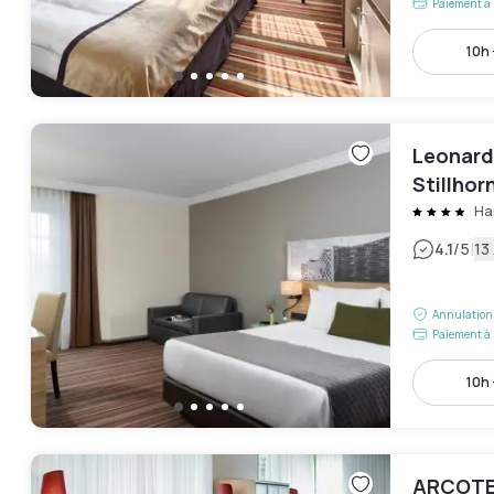
Paiement à 
10h 
Leonard
Stillhor
Ha
|
4.1
/5
13
Annulation 
Paiement à 
10h 
ARCOTE