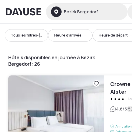
Dayuse
Bezirk Bergedorf
Tous les filtres
Heure d'arrivée
Heure de départ
Hôtels disponibles en journée à Bezirk
Bergedorf
:
26
Crowne 
Alster
Ha
|
4.6
/5
5
Annulation 
Paiement à 