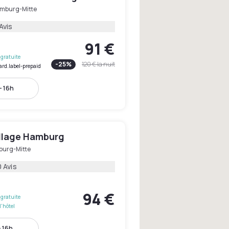
mburg-Mitte
Avis
91 €
gratuite
-
25
%
120 €
la nuit
ard.label-prepaid
- 16h
illage Hamburg
urg-Mitte
 Avis
94 €
gratuite
l'hôtel
- 16h