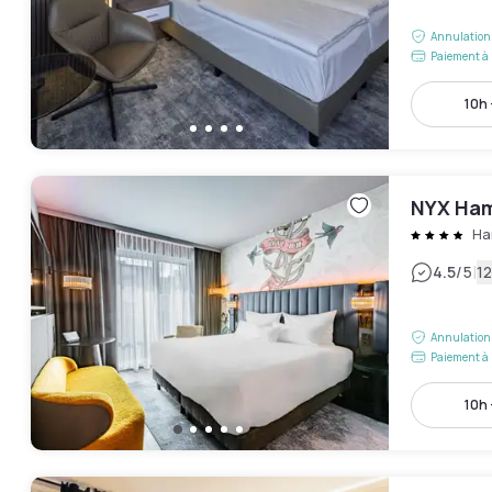
Annulation 
Paiement à 
10h 
NYX Ha
Ha
|
4.5
/5
12
Annulation 
Paiement à 
10h 