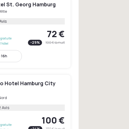
tel St. Georg Hamburg
itte
Avis
72 €
gratuite
-
29
%
100 €
la nuit
l'hôtel
- 16h
o Hotel Hamburg City
Nord
 Avis
100 €
gratuite
-
24
%
130 €
la nuit