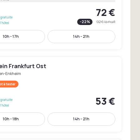
72 €
gratuite
-
22
%
92 €
la nuit
l'hôtel
10h - 17h
14h - 21h
ein Frankfurt Ost
en-Enkheim
t à tester
53 €
gratuite
l'hôtel
10h - 18h
14h - 21h