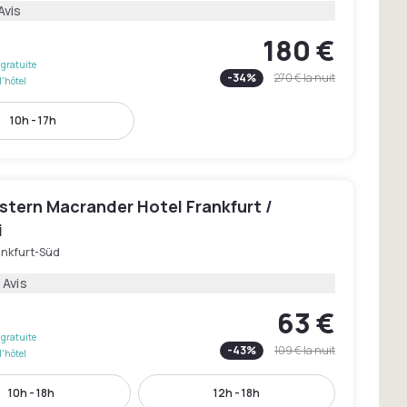
Avis
180 €
gratuite
-
34
%
270 €
la nuit
l'hôtel
10h - 17h
stern Macrander Hotel Frankfurt /
i
ankfurt-Süd
 Avis
63 €
gratuite
-
43
%
109 €
la nuit
l'hôtel
10h - 18h
12h - 18h