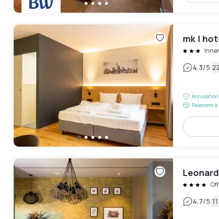
mk | hot
Innen
|
4.3
/5
22
Annulation 
Paiement à 
Leonard
Of
|
4.7
/5
11