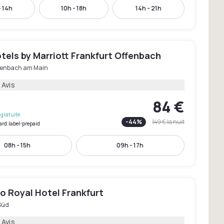
- 14h
10h - 18h
14h - 21h
tels by Marriott Frankfurt Offenbach
fenbach am Main
 Avis
84 €
gratuite
-
44
%
149 €
la nuit
ard.label-prepaid
08h - 15h
09h - 17h
o Royal Hotel Frankfurt
Süd
 Avis