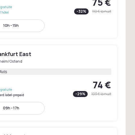
75 €
gratuite
-
32
%
110 €
la nuit
l'hôtel
10h - 15h
ankfurt East
heim/Ostend
Avis
74 €
gratuite
-
29
%
103 €
la nuit
ard.label-prepaid
09h - 17h