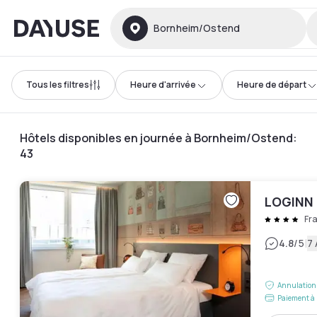
Dayuse
Bornheim/Ostend
Tous les filtres
Heure d'arrivée
Heure de départ
Hôtels disponibles en journée à Bornheim/Ostend
:
43
LOGINN 
Fr
|
4.8
/5
7 
Annulation 
Paiement à 