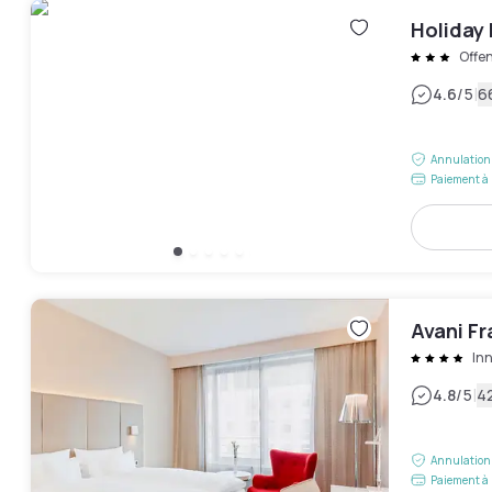
Holiday 
Offe
|
4.6
/5
6
Annulation 
Paiement à 
Avani Fr
Inn
|
4.8
/5
42
Annulation 
Paiement à 