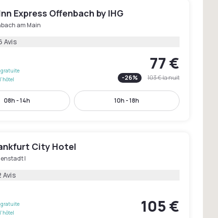
Inn Express Offenbach by IHG
nbach am Main
6 Avis
77 €
gratuite
-
26
%
103 €
la nuit
l'hôtel
08h - 14h
10h - 18h
ankfurt City Hotel
enstadt I
 Avis
105 €
gratuite
l'hôtel