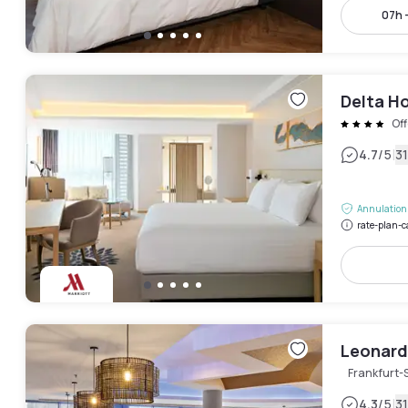
07h 
Delta Ho
Of
|
4.7
/5
31
Annulation 
rate-plan-c
Leonard
Frankfurt-
|
4.3
/5
31