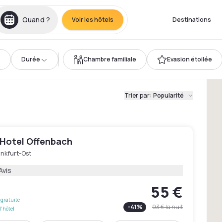
Quand ?
Voir les hôtels
Destinations
Durée
Chambre familiale
Evasion étoilée
Trier par
:
Popularité
Hotel Offenbach
ankfurt-Ost
Avis
55 €
gratuite
-
41
%
93 €
la nuit
l'hôtel