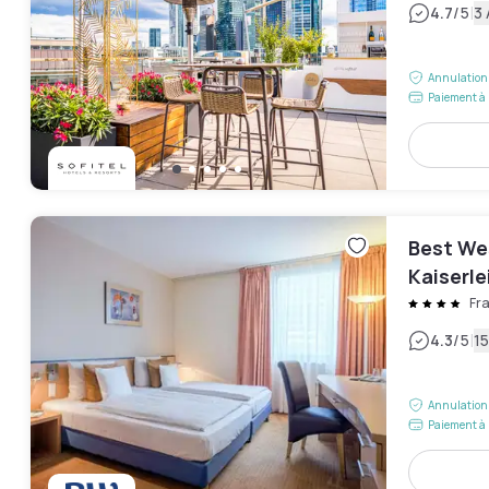
|
4.7
/5
3 
Annulation 
Paiement à 
Best We
Kaiserle
Fr
|
4.3
/5
15
Annulation 
Paiement à 