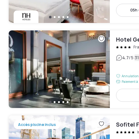
05h 
Hotel G
Fr
|
4.7
/5
31
Annulation 
Paiement à 
Sofitel 
Accès piscine inclus
I