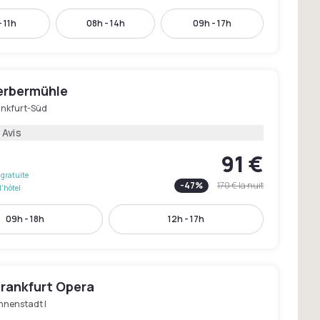
- 11h
08h - 14h
09h - 17h
erbermühle
ankfurt-Süd
 Avis
91 €
gratuite
-
47
%
170 €
la nuit
l'hôtel
09h - 18h
12h - 17h
Frankfurt Opera
nnenstadt I