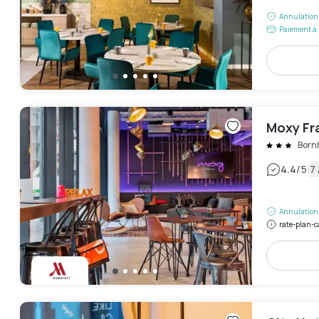
Annulation 
Paiement à 
Moxy Fr
Born
|
4.4
/5
7 
Annulation 
rate-plan-c