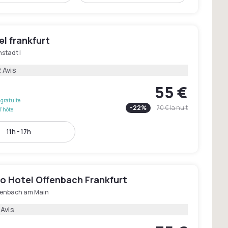
el frankfurt
stadt I
 Avis
55 €
gratuite
-
22
%
70 €
la nuit
l'hôtel
11h - 17h
o Hotel Offenbach Frankfurt
fenbach am Main
 Avis