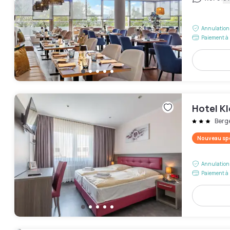
Annulation 
Paiement à 
Hotel Kl
Berg
Nouveau spo
Annulation 
Paiement à 