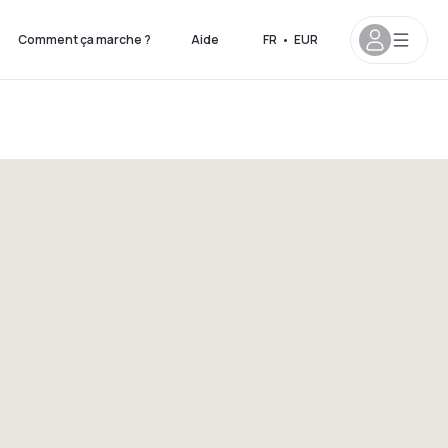
Comment ça marche ?
Aide
FR
•
EUR