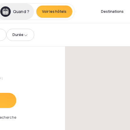
Quand ?
Voir les hôtels
Destinations
Durée
e
:
 recherche