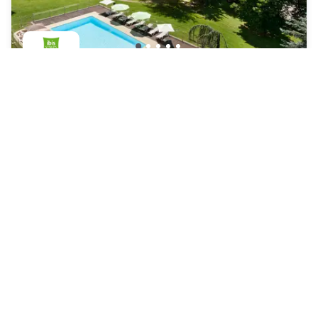
ibis Styles Aix-les-Bains Domaine de Marlioz
Aix-les-Bains
|
4.5
/5
9 Avis
60 €
Annulation gratuite
-
24
%
78 €
la nuit
Paiement à l'hôtel
10h - 14h30