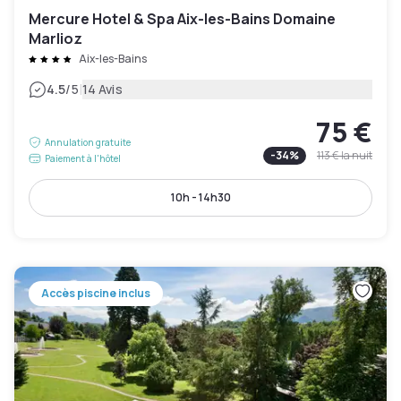
Mercure Hotel & Spa Aix-les-Bains Domaine
Marlioz
Aix-les-Bains
|
4.5
/5
14 Avis
75 €
Annulation gratuite
-
34
%
113 €
la nuit
Paiement à l'hôtel
10h - 14h30
Accès piscine inclus