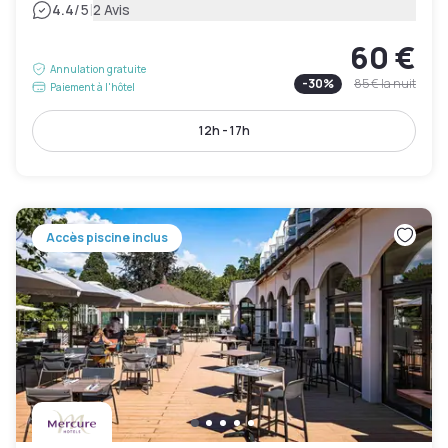
|
4.4
/5
2 Avis
60 €
Annulation gratuite
-
30
%
85 €
la nuit
Paiement à l'hôtel
12h - 17h
Accès piscine inclus