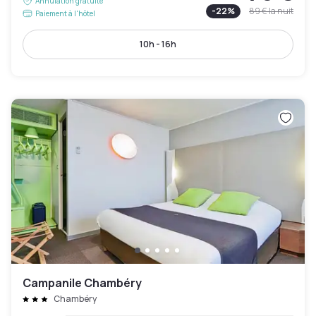
Annulation gratuite
-
22
%
89 €
la nuit
Paiement à l'hôtel
10h - 16h
Campanile Chambéry
Chambéry