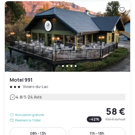
Motel 991
Viviers-du-Lac
|
4.8
/5
24 Avis
58 €
Annulation gratuite
-
42
%
100 €
la nuit
Paiement à l'hôtel
08h - 13h
11h - 18h