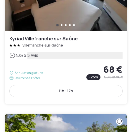
Kyriad Villefranche sur Saône
Villefranche-sur-Saône
|
4.6
/5
5 Avis
68 €
Annulation gratuite
-
25
%
90 €
la nuit
Paiement à l'hôtel
11h - 17h