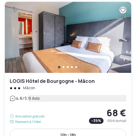
LOGIS Hôtel de Bourgogne - Mâcon
Mâcon
|
4.6
/5
9 Avis
68 €
Annulation gratuite
-
39
%
110 €
la nuit
Paiement à l'hôtel
10h - 18h