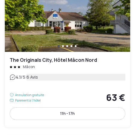
The Originals City, Hôtel Mâcon Nord
Mâcon
|
4.1
/5
6 Avis
63 €
Annulation gratuite
Paiement à l'hôtel
11h - 17h