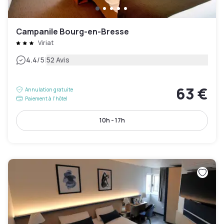
Campanile Bourg-en-Bresse
Viriat
|
4.4
/5
52 Avis
63 €
Annulation gratuite
Paiement à l'hôtel
10h - 17h