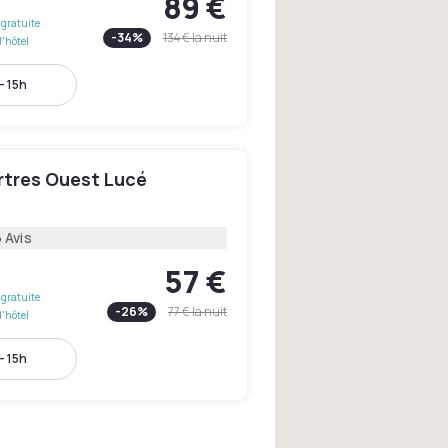
89 €
gratuite
-
34
%
134 €
la nuit
l'hôtel
- 15h
rtres Ouest Lucé
 Avis
57 €
gratuite
-
26
%
77 €
la nuit
l'hôtel
- 15h