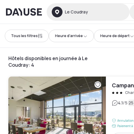
Dayuse
Le Coudray
Tous les filtres
Heure d'arrivée
Heure de départ
Hôtels disponibles en journée à Le
Coudray
:
4
Campani
Char
|
4.1
/5
25
Annulation 
Paiement à 