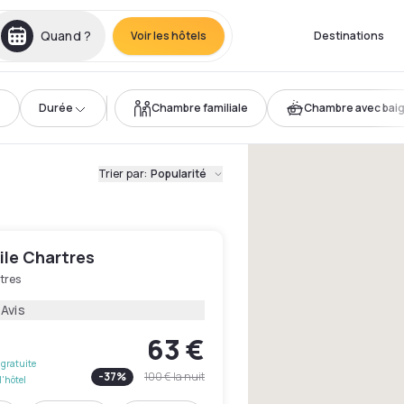
Quand ?
Voir les hôtels
Destinations
Durée
Chambre familiale
Chambre avec bai
Trier par
:
Popularité
le Chartres
tres
 Avis
63 €
gratuite
-
37
%
100 €
la nuit
l'hôtel