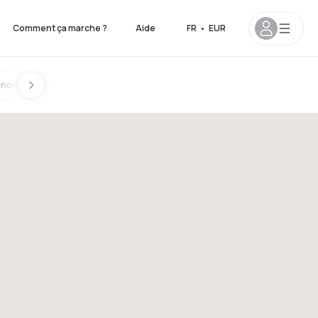
Comment ça marche ?
Aide
FR
•
EUR
gnoire