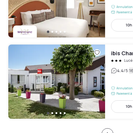
Annulation 
Paiement à 
10h 
ibis Cha
Lucé
|
4.4
/5
16
Annulation 
Paiement à 
10h 