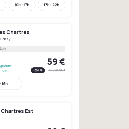
h
10h - 17h
17h - 22h
les Chartres
oudray
Avis
59 €
gratuite
-
24
%
77 €
la nuit
l'hôtel
- 16h
 Chartres Est