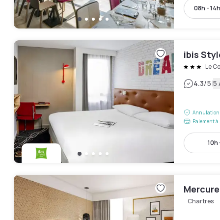
08h - 14
ibis Sty
Le C
|
4.3
/5
5 
Annulation 
Paiement à 
10h 
Mercure
Chartres