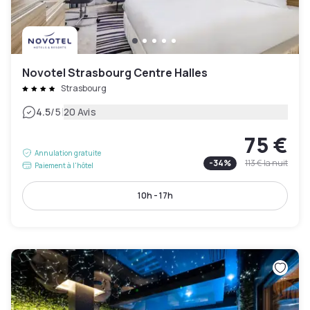
Novotel Strasbourg Centre Halles
Strasbourg
|
4.5
/5
20 Avis
75 €
Annulation gratuite
-
34
%
113 €
la nuit
Paiement à l'hôtel
10h - 17h