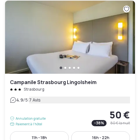
Campanile Strasbourg Lingolsheim
Strasbourg
|
4.9
/5
7 Avis
50 €
Annulation gratuite
-
38
%
80 €
la nuit
Paiement à l'hôtel
11h - 18h
16h - 22h