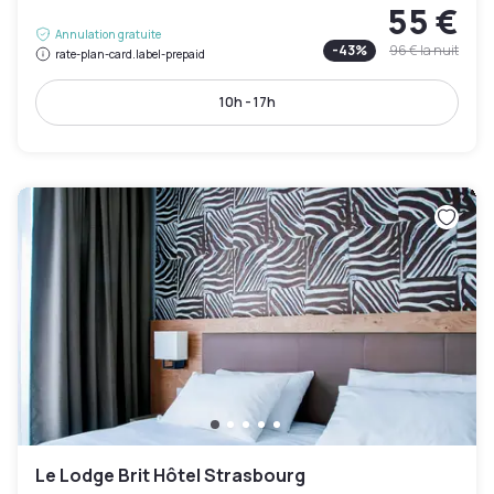
55 €
Annulation gratuite
-
43
%
96 €
la nuit
rate-plan-card.label-prepaid
10h - 17h
Le Lodge Brit Hôtel Strasbourg