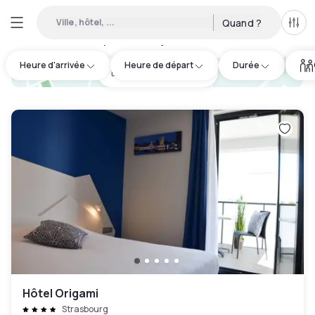
Ville, hôtel, ...
Quand ?
Tous
Hôtels disponibles en journée à Rhinau
:
38
Heure d'arrivée
Heure de départ
Durée
hotel.cta.view_map
Hôtel Origami
Strasbourg