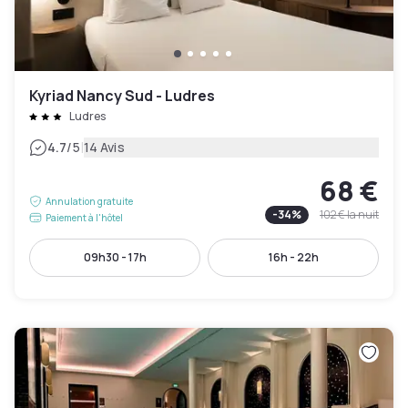
Kyriad Nancy Sud - Ludres
Ludres
|
4.7
/5
14 Avis
68 €
Annulation gratuite
-
34
%
102 €
la nuit
Paiement à l'hôtel
09h30 - 17h
16h - 22h