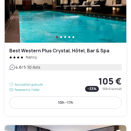
Best Western Plus Crystal, Hôtel, Bar & Spa
Nancy
|
4.6
/5
10 Avis
105 €
Annulation gratuite
-
33
%
156 €
la nuit
Paiement à l'hôtel
10h - 17h