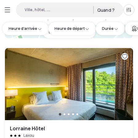
Ville, hôtel, ...
Quand ?
Tous
Hôtels disponibles en journée à Nancy
:
5
Heure d'arrivée
Heure de départ
Durée
hotel.cta.view_map
Lorraine Hôtel
Laxou