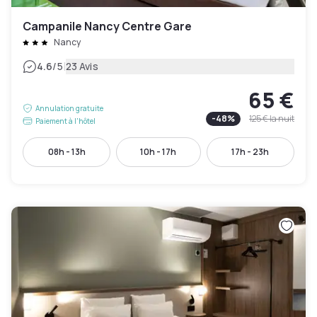
Campanile Nancy Centre Gare
Nancy
|
4.6
/5
23 Avis
65 €
Annulation gratuite
-
48
%
125 €
la nuit
Paiement à l'hôtel
08h - 13h
10h - 17h
17h - 23h