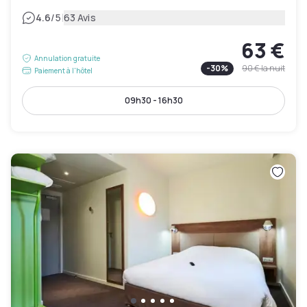
|
4.6
/5
63 Avis
63 €
Annulation gratuite
-
30
%
90 €
la nuit
Paiement à l'hôtel
09h30 - 16h30