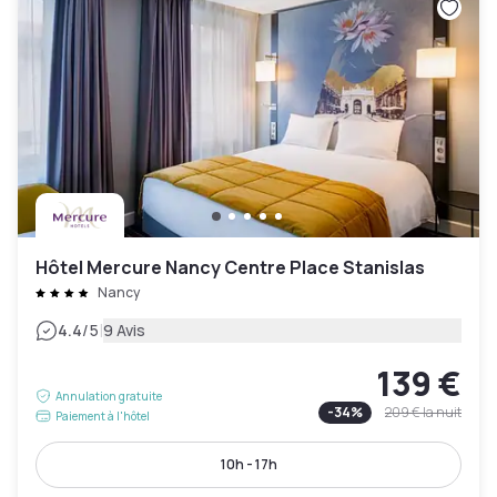
Hôtel Mercure Nancy Centre Place Stanislas
Nancy
|
4.4
/5
9 Avis
139 €
Annulation gratuite
-
34
%
209 €
la nuit
Paiement à l'hôtel
10h - 17h