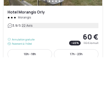
Hotel Morangis Orly
Morangis
|
3.9
/5
22 Avis
60 €
Annulation gratuite
-
46
%
110 €
la nuit
Paiement à l'hôtel
10h - 18h
17h - 23h