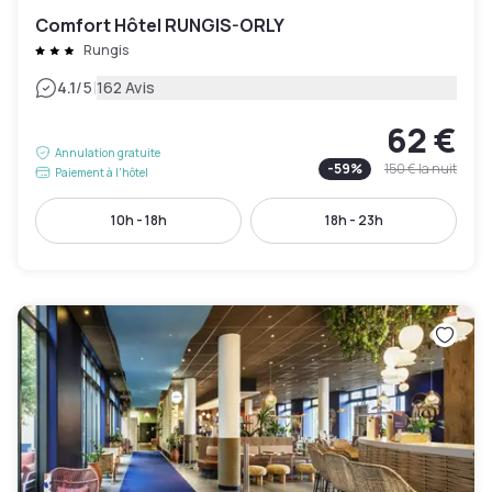
Comfort Hôtel RUNGIS-ORLY
Rungis
|
4.1
/5
162 Avis
62 €
Annulation gratuite
-
59
%
150 €
la nuit
Paiement à l'hôtel
10h - 18h
18h - 23h