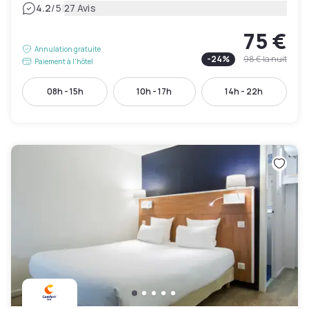
|
4.2
/5
27 Avis
75 €
Annulation gratuite
-
24
%
98 €
la nuit
Paiement à l'hôtel
08h - 15h
10h - 17h
14h - 22h