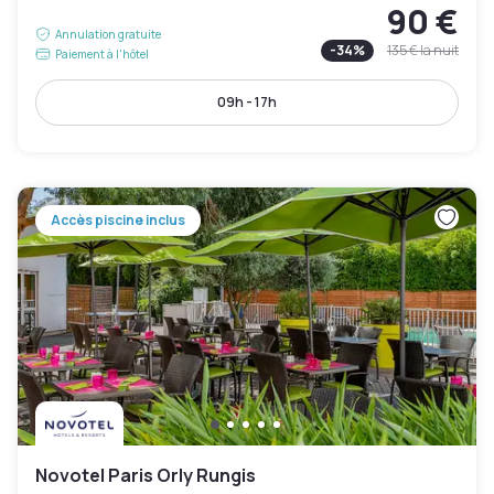
90 €
Annulation gratuite
-
34
%
135 €
la nuit
Paiement à l'hôtel
09h - 17h
Accès piscine inclus
Novotel Paris Orly Rungis