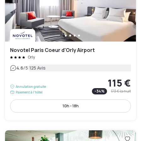
Novotel Paris Coeur d'Orly Airport
Orly
|
4.6
/5
125 Avis
115 €
Annulation gratuite
-
34
%
173 €
la nuit
Paiement à l'hôtel
10h - 18h