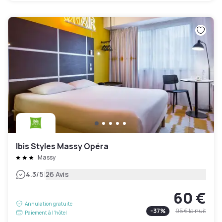
Ibis Styles Massy Opéra
Massy
|
4.3
/5
26 Avis
60 €
Annulation gratuite
-
37
%
95 €
la nuit
Paiement à l'hôtel