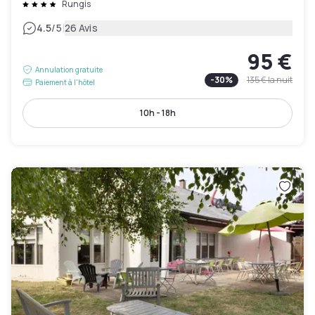
Rungis
|
4.5
/5
26 Avis
95 €
Annulation gratuite
-
30
%
135 €
la nuit
Paiement à l'hôtel
10h - 18h