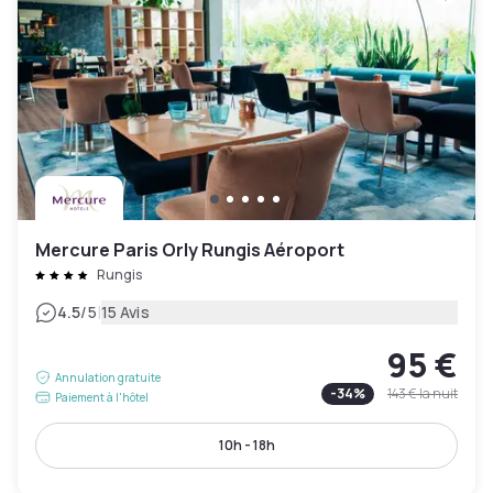
Mercure Paris Orly Rungis Aéroport
Rungis
|
4.5
/5
15 Avis
95 €
Annulation gratuite
-
34
%
143 €
la nuit
Paiement à l'hôtel
10h - 18h