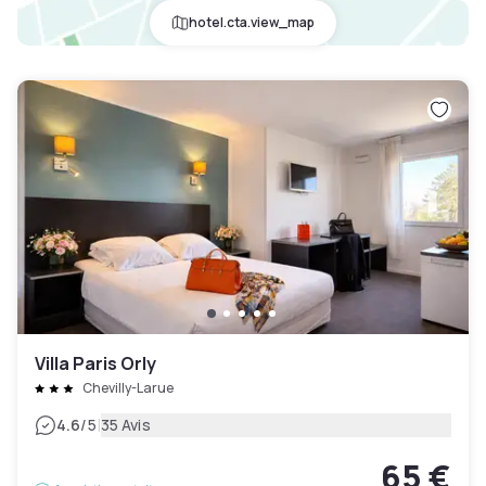
hotel.cta.view_map
Villa Paris Orly
Chevilly-Larue
|
4.6
/5
35 Avis
65 €