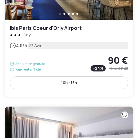
ibis Paris Coeur d'Orly Airport
Orly
|
4.5
/5
27 Avis
90 €
Annulation gratuite
-
24
%
117 €
la nuit
Paiement à l'hôtel
10h - 18h