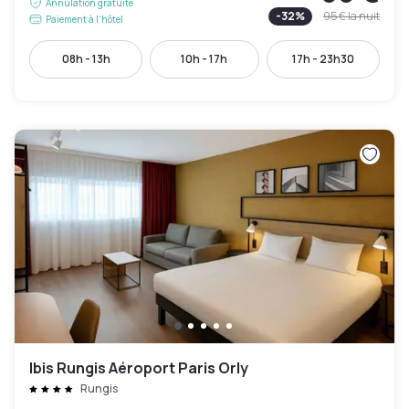
Annulation gratuite
-
32
%
95 €
la nuit
Paiement à l'hôtel
08h - 13h
10h - 17h
17h - 23h30
Ibis Rungis Aéroport Paris Orly
Rungis