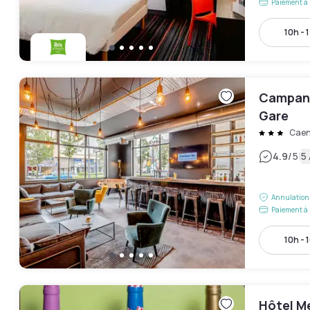
Paiement à 
10h - 
Campani
Gare
Cae
|
4.9
/5
5 
Annulation 
Paiement à 
10h - 
Hôtel M