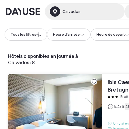
Dayuse
Calvados
Tous les filtres
Heure d'arrivée
Heure de départ
Hôtels disponibles en journée à
Calvados
:
8
ibis Cae
Bretagn
Brett
|
4.4
/5
4
Annulation 
Paiement à 