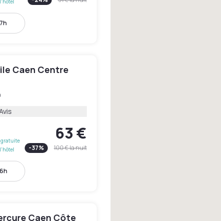
l'hôtel
17h
le Caen Centre
n
Avis
63 €
gratuite
-
37
%
100 €
la nuit
l'hôtel
16h
ercure Caen Côte