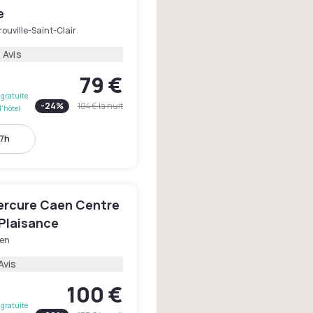
e
ouville-Saint-Clair
 Avis
79 €
gratuite
-
24
%
104 €
la nuit
l'hôtel
17h
ercure Caen Centre
 Plaisance
en
Avis
100 €
gratuite