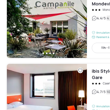
Mondevi
Mond
|
4.4
/5
4 
Annulation 
Paiement à 
11h - 
ibis Sty
Gare
Cae
|
4.7
/5
10
Annulation 