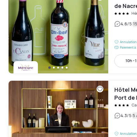
de Nacr
Hér
|
4.6
/5
15
Annulation 
Paiement à 
10h - 
Hôtel M
Port de
Ca
|
4.3
/5
5 
Annulation 