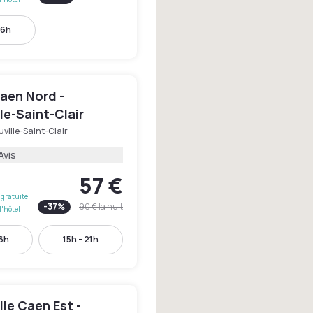
16h
aen Nord -
le-Saint-Clair
ville-Saint-Clair
Avis
57 €
gratuite
-
37
%
90 €
la nuit
l'hôtel
16h
15h - 21h
le Caen Est -