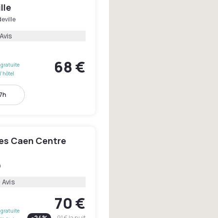
lle
eville
Avis
68 €
gratuite
l'hôtel
17h
les Caen Centre
n
 Avis
70 €
gratuite
-
24
%
91 €
la nuit