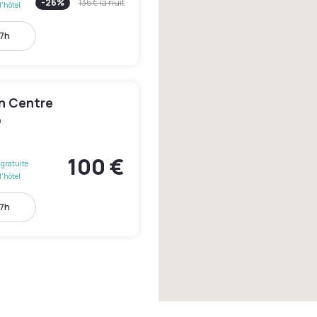
-
26
%
135 €
la nuit
l'hôtel
17h
en Centre
n
100 €
gratuite
l'hôtel
17h