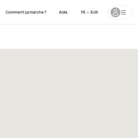
Comment ça marche ?
Aide
FR
•
EUR