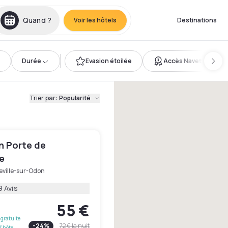
Quand ?
Voir les hôtels
Destinations
Durée
Evasion étoilée
Accès Navette
Trier par
:
Popularité
n Porte de
e
eville-sur-Odon
9 Avis
55 €
gratuite
-
24
%
72 €
la nuit
l'hôtel