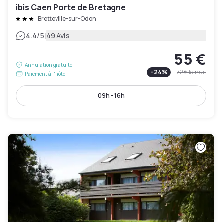
ibis Caen Porte de Bretagne
Bretteville-sur-Odon
|
4.4
/5
49 Avis
55 €
Annulation gratuite
-
24
%
72 €
la nuit
Paiement à l'hôtel
09h - 16h