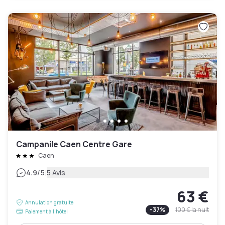
Campanile Caen Centre Gare
Caen
|
4.9
/5
5 Avis
63 €
Annulation gratuite
-
37
%
100 €
la nuit
Paiement à l'hôtel