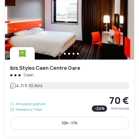
ibis Styles Caen Centre Gare
Caen
|
4.7
/5
10 Avis
70 €
Annulation gratuite
-
24
%
91 €
la nuit
Paiement à l'hôtel
10h - 17h