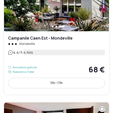
Campanile Caen Est - Mondeville
Mondeville
|
4.4
/5
4 Avis
68 €
Annulation gratuite
Paiement à l'hôtel
11h - 17h