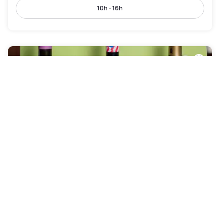
10h - 16h
Hôtel Mercure Caen Côte de Nacre
Hérouville-Saint-Clair
|
4.6
/5
15 Avis