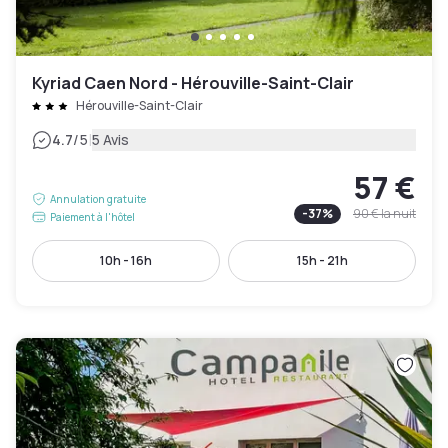
Kyriad Caen Nord - Hérouville-Saint-Clair
Hérouville-Saint-Clair
|
4.7
/5
5 Avis
57 €
Annulation gratuite
-
37
%
90 €
la nuit
Paiement à l'hôtel
10h - 16h
15h - 21h