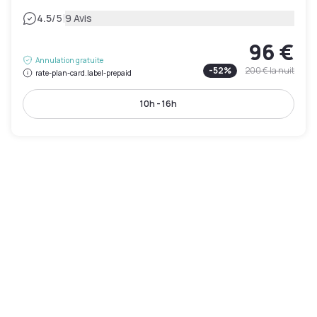
|
4.5
/5
9 Avis
96 €
Annulation gratuite
-
52
%
200 €
la nuit
rate-plan-card.label-prepaid
10h - 16h