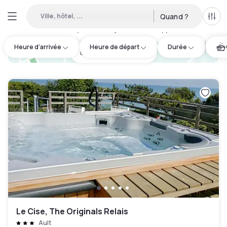
Ville, hôtel, ...
Quand ?
Tous
Hôtel disponible en journée à Dieppe
:
1
Heure d'arrivée
Heure de départ
Durée
hotel.cta.view_map
Le Cise, The Originals Relais
Ault