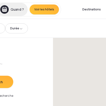
Quand ?
Voir les hôtels
Destinations
Durée
e
:
ch
 recherche