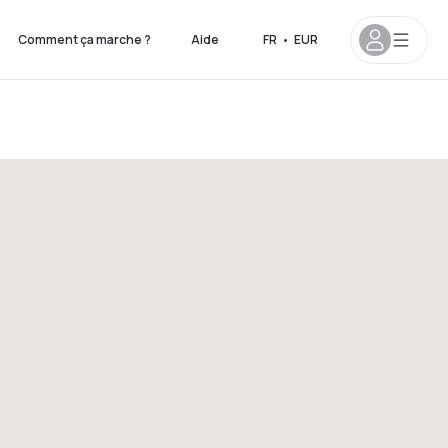
Comment ça marche ?
Aide
FR
•
EUR