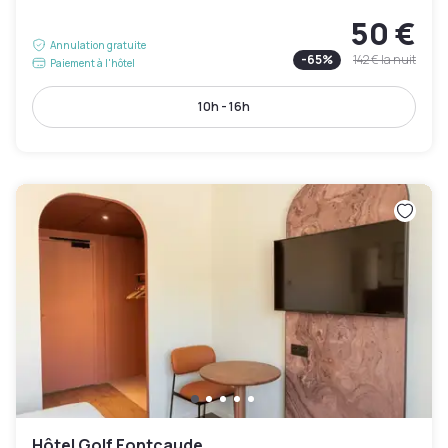
50 €
Annulation gratuite
-
65
%
142 €
la nuit
Paiement à l'hôtel
10h - 16h
Hôtel Golf Fontcaude