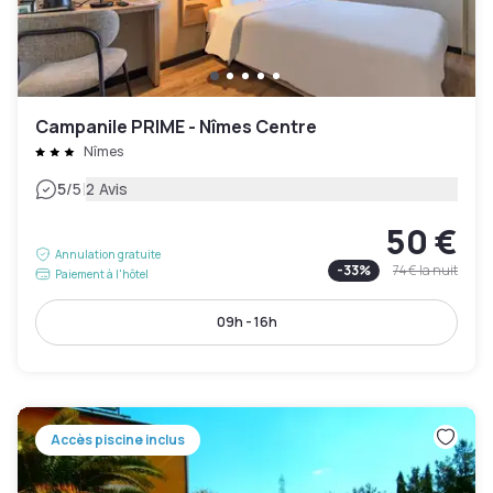
Campanile PRIME - Nîmes Centre
Nîmes
|
5
/5
2 Avis
50 €
Annulation gratuite
-
33
%
74 €
la nuit
Paiement à l'hôtel
09h - 16h
Accès piscine inclus