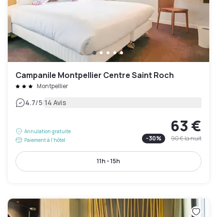
Campanile Montpellier Centre Saint Roch
Montpellier
|
4.7
/5
14 Avis
63 €
Annulation gratuite
-
30
%
90 €
la nuit
Paiement à l'hôtel
11h - 15h