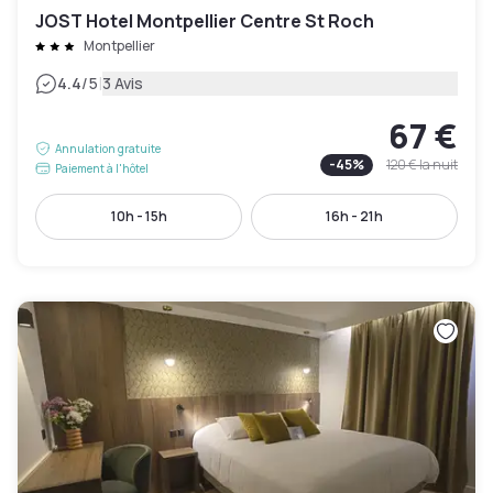
JOST Hotel Montpellier Centre St Roch
Montpellier
|
4.4
/5
3 Avis
67 €
Annulation gratuite
-
45
%
120 €
la nuit
Paiement à l'hôtel
10h - 15h
16h - 21h