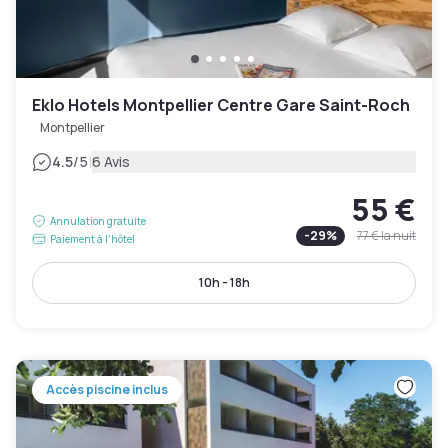
Eklo Hotels Montpellier Centre Gare Saint-Roch
Montpellier
|
4.5
/5
6 Avis
55 €
Annulation gratuite
-
29
%
77 €
la nuit
Paiement à l'hôtel
10h - 18h
Accès piscine inclus