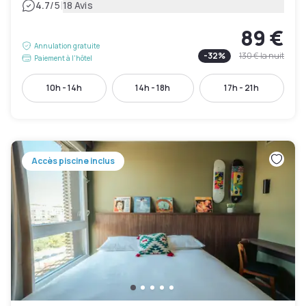
|
4.7
/5
18 Avis
89 €
Annulation gratuite
-
32
%
130 €
la nuit
Paiement à l'hôtel
10h - 14h
14h - 18h
17h - 21h
Accès piscine inclus