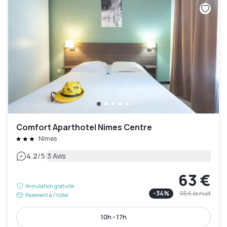
Comfort Aparthotel Nimes Centre
Nîmes
|
4.2
/5
3 Avis
63 €
Annulation gratuite
-
34
%
95 €
la nuit
Paiement à l'hôtel
10h - 17h