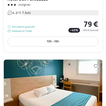
Juvignac
|
4.2
/5
7 Avis
79 €
Annulation gratuite
-
40
%
130 €
la nuit
Paiement à l'hôtel
10h - 16h