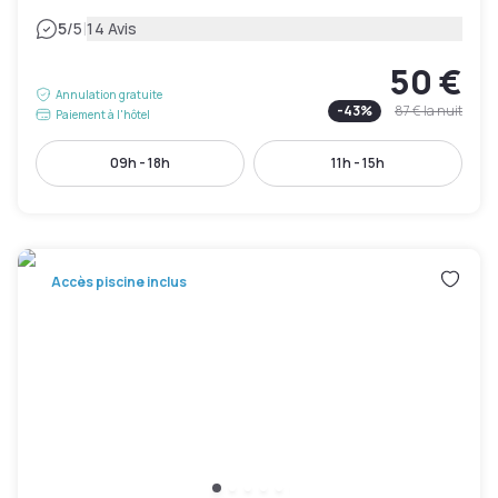
|
5
/5
14 Avis
50 €
Annulation gratuite
-
43
%
87 €
la nuit
Paiement à l'hôtel
09h - 18h
11h - 15h
Accès piscine inclus