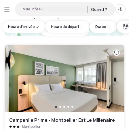
Ville, hôtel, ...
Quand ?
Tous
Hôtels disponibles en journée à Le Grau-du-Roi
:
25
Heure d'arrivée
Heure de départ
Durée
hotel.cta.view_map
Campanile Prime - Montpellier Est Le Millénaire
Montpellier