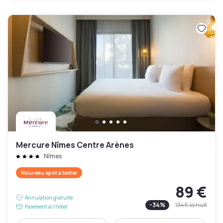
Mercure Nîmes Centre Arènes
Nîmes
Nouveau spot à tester
89 €
Annulation gratuite
-
34
%
134 €
la nuit
Paiement à l'hôtel