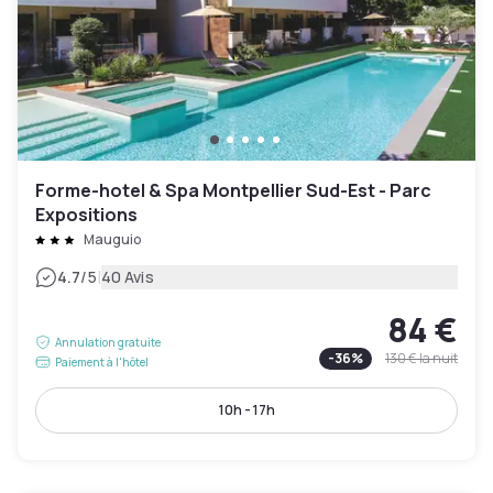
Forme-hotel & Spa Montpellier Sud-Est - Parc
Expositions
Mauguio
|
4.7
/5
40 Avis
84 €
Annulation gratuite
-
36
%
130 €
la nuit
Paiement à l'hôtel
10h - 17h