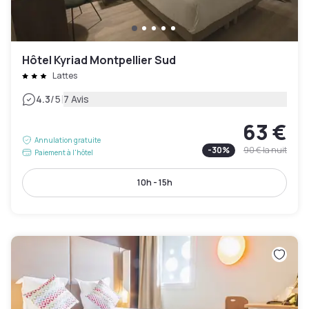
Hôtel Kyriad Montpellier Sud
Lattes
|
4.3
/5
7 Avis
63 €
Annulation gratuite
-
30
%
90 €
la nuit
Paiement à l'hôtel
10h - 15h