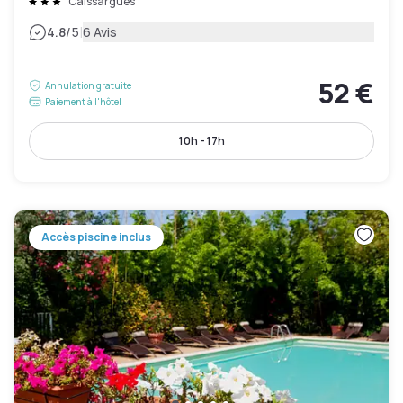
Caissargues
|
4.8
/5
6 Avis
52 €
Annulation gratuite
Paiement à l'hôtel
10h - 17h
Accès piscine inclus