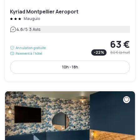
Kyriad Montpellier Aeroport
Mauguio
|
4.6
/5
3 Avis
63 €
Annulation gratuite
-
22
%
80 €
la nuit
Paiement à l'hôtel
10h - 18h