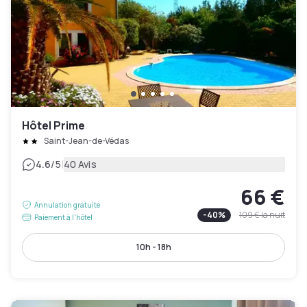
Hôtel Prime
Saint-Jean-de-Védas
|
4.6
/5
40 Avis
66 €
Annulation gratuite
-
40
%
109 €
la nuit
Paiement à l'hôtel
10h - 18h