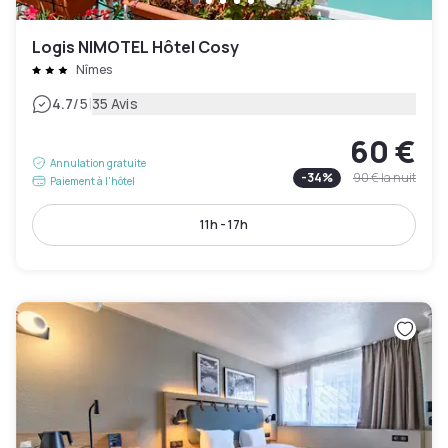
Logis NIMOTEL Hôtel Cosy
Nîmes
|
4.7
/5
35 Avis
60 €
Annulation gratuite
-
34
%
90 €
la nuit
Paiement à l'hôtel
11h - 17h