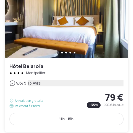
Hôtel Belaroïa
Montpellier
|
4.6
/5
13 Avis
79 €
Annulation gratuite
-
35
%
120 €
la nuit
Paiement à l'hôtel
11h - 15h