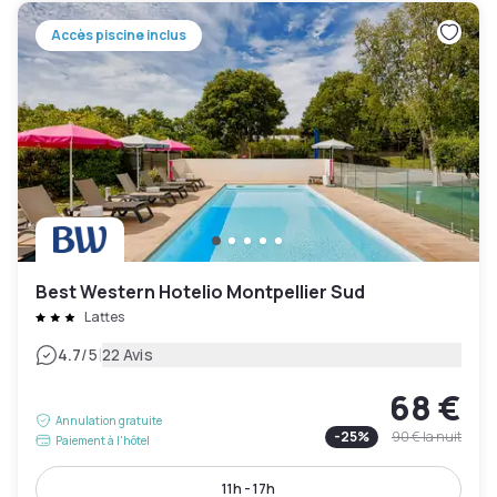
Accès piscine inclus
Best Western Hotelio Montpellier Sud
Lattes
|
4.7
/5
22 Avis
68 €
Annulation gratuite
-
25
%
90 €
la nuit
Paiement à l'hôtel
11h - 17h