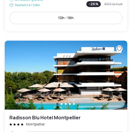
-
26
%
85 €
la nuit
Paiement à l'hôtel
10h - 16h
Radisson Blu Hotel Montpellier
Montpellier