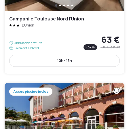
Campanile Toulouse Nord l'Union
L'Union
63 €
Annulation gratuite
-
37
%
100 €
la nuit
Paiement à l'hôtel
10h - 15h
Accès piscine inclus