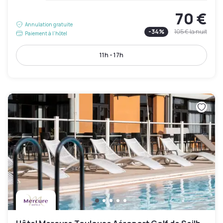
70 €
Annulation gratuite
-
34
%
105 €
la nuit
Paiement à l'hôtel
11h - 17h