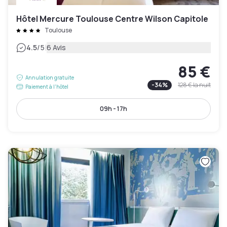
Hôtel Mercure Toulouse Centre Wilson Capitole
Toulouse
|
4.5
/5
6 Avis
85 €
Annulation gratuite
-
34
%
128 €
la nuit
Paiement à l'hôtel
09h - 17h