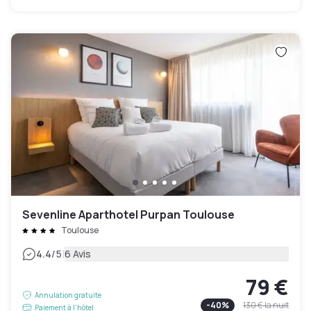
Sevenline Aparthotel Purpan Toulouse
Toulouse
|
4.4
/5
6 Avis
79 €
Annulation gratuite
-
40
%
130 €
la nuit
Paiement à l'hôtel