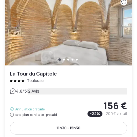
La Tour du Capitole
Toulouse
|
4.8
/5
2 Avis
156 €
Annulation gratuite
-
22
%
200 €
la nuit
rate-plan-card.label-prepaid
11h30 - 15h30