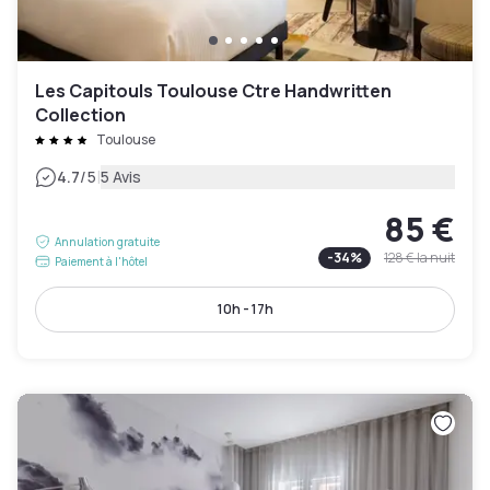
Les Capitouls Toulouse Ctre Handwritten
Collection
Toulouse
|
4.7
/5
5 Avis
85 €
Annulation gratuite
-
34
%
128 €
la nuit
Paiement à l'hôtel
10h - 17h