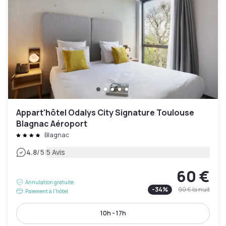
Appart'hôtel Odalys City Signature Toulouse
Blagnac Aéroport
Blagnac
|
4.8
/5
5 Avis
60 €
Annulation gratuite
-
34
%
90 €
la nuit
Paiement à l'hôtel
10h - 17h