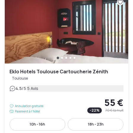
Eklo Hotels Toulouse Cartoucherie Zénith
Toulouse
|
4.5
/5
5 Avis
55 €
Annulation gratuite
-
22
%
70 €
la nuit
Paiement à l'hôtel
10h - 16h
18h - 23h