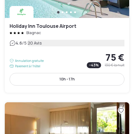
Holiday Inn Toulouse Airport
Blagnac
|
4.6
/5
20 Avis
75 €
Annulation gratuite
-
43
%
130 €
la nuit
Paiement à l'hôtel
10h - 17h