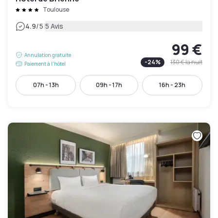
Toulouse
|
4.9
/5
5 Avis
99 €
Annulation gratuite
-
24
%
130 €
la nuit
Paiement à l'hôtel
07h - 13h
09h - 17h
16h - 23h