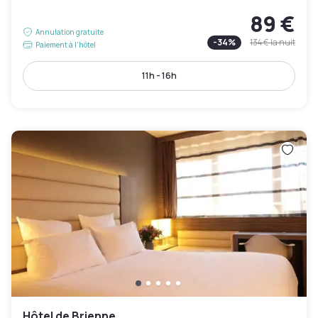
89 €
Annulation gratuite
-
34
%
134 €
la nuit
Paiement à l'hôtel
11h - 16h
Hôtel de Brienne