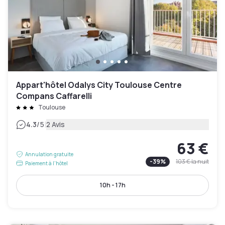
Appart'hôtel Odalys City Toulouse Centre
Compans Caffarelli
Toulouse
|
4.3
/5
2 Avis
63 €
Annulation gratuite
-
39
%
103 €
la nuit
Paiement à l'hôtel
10h - 17h