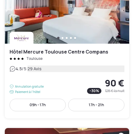
Hôtel Mercure Toulouse Centre Compans
Toulouse
|
4.5
/5
29 Avis
90 €
Annulation gratuite
-
30
%
128 €
la nuit
Paiement à l'hôtel
09h - 17h
17h - 21h