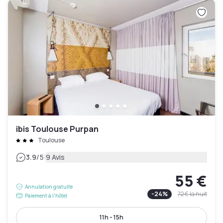
ibis Toulouse Purpan
Toulouse
|
3.9
/5
9 Avis
55 €
Annulation gratuite
-
24
%
72 €
la nuit
Paiement à l'hôtel
11h - 15h