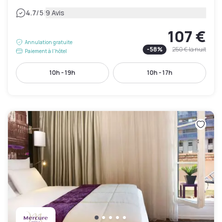
|
4.7
/5
9 Avis
107 €
Annulation gratuite
-
58
%
250 €
la nuit
Paiement à l'hôtel
10h - 19h
10h - 17h