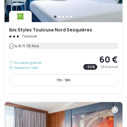
ibis Styles Toulouse Nord Sesquières
Toulouse
|
4.6
/5
19 Avis
60 €
Annulation gratuite
-
24
%
78 €
la nuit
Paiement à l'hôtel
11h - 16h