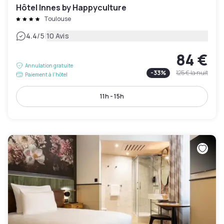
Hôtel Innes by Happyculture
Toulouse
|
4.4
/5
10 Avis
84 €
Annulation gratuite
-
33
%
125 €
la nuit
Paiement à l'hôtel
11h - 15h