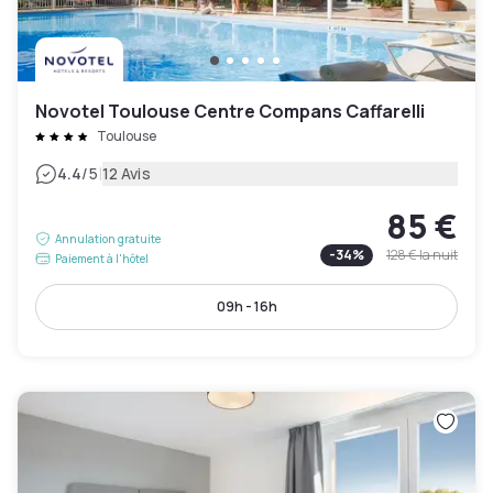
Novotel Toulouse Centre Compans Caffarelli
Toulouse
|
4.4
/5
12 Avis
85 €
Annulation gratuite
-
34
%
128 €
la nuit
Paiement à l'hôtel
09h - 16h