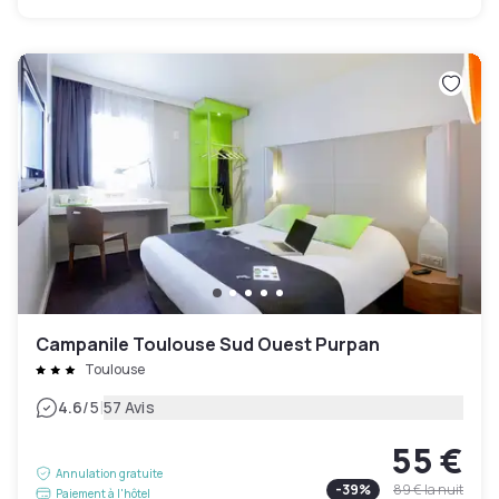
Campanile Toulouse Sud Ouest Purpan
Toulouse
|
4.6
/5
57 Avis
55 €
Annulation gratuite
-
39
%
89 €
la nuit
Paiement à l'hôtel