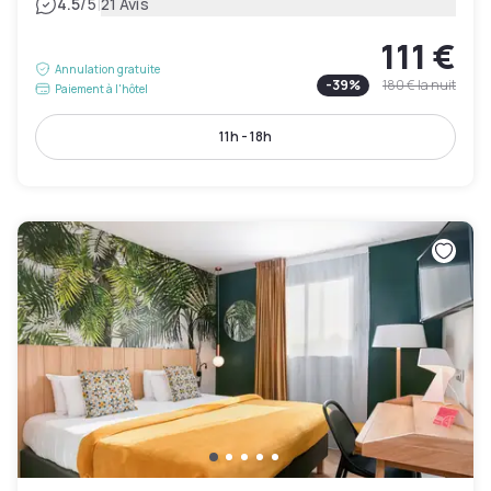
|
4.5
/5
21 Avis
111 €
Annulation gratuite
-
39
%
180 €
la nuit
Paiement à l'hôtel
11h - 18h