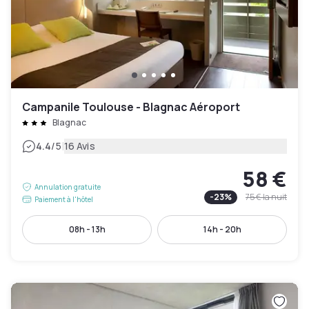
Campanile Toulouse - Blagnac Aéroport
Blagnac
|
4.4
/5
16 Avis
58 €
Annulation gratuite
-
23
%
75 €
la nuit
Paiement à l'hôtel
08h - 13h
14h - 20h