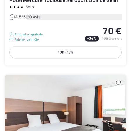
Hôtel Mercure Toulouse Aéroport Golf de Seilh
Seilh
|
4.5
/5
20 Avis
70 €
Annulation gratuite
-
34
%
105 €
la nuit
Paiement à l'hôtel
10h - 17h