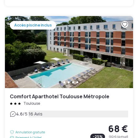
Accès piscine inclus
Comfort Aparthotel Toulouse Métropole
Toulouse
|
4.6
/5
16 Avis
68 €
Annulation gratuite
-
25
%
90 €
la nuit
Paiement à l'hôtel