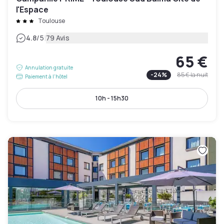
l'Espace
Toulouse
|
4.8
/5
79 Avis
65 €
Annulation gratuite
-
24
%
85 €
la nuit
Paiement à l'hôtel
10h - 15h30