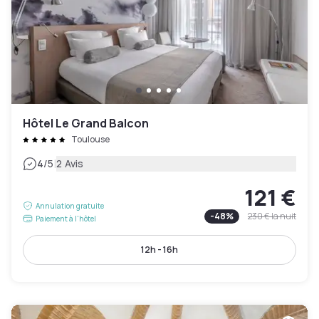
Hôtel Le Grand Balcon
Toulouse
|
4
/5
2 Avis
121 €
Annulation gratuite
-
48
%
230 €
la nuit
Paiement à l'hôtel
12h - 16h