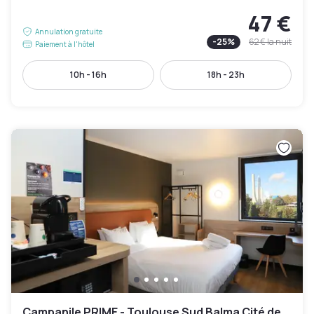
47 €
Annulation gratuite
-
25
%
62 €
la nuit
Paiement à l'hôtel
10h - 16h
18h - 23h
Campanile PRIME - Toulouse Sud Balma Cité de