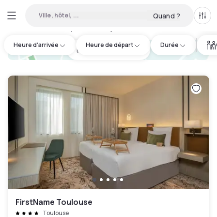
Ville, hôtel, ...
Quand ?
Tous
Hôtels disponibles en journée à L'Union
:
39
Heure d'arrivée
Heure de départ
Durée
hotel.cta.view_map
FirstName Toulouse
Toulouse