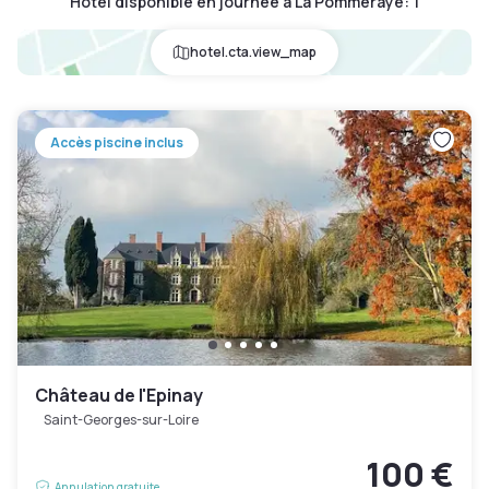
Hôtel disponible en journée à La Pommeraye
:
1
hotel.cta.view_map
Accès piscine inclus
Château de l'Epinay
Saint-Georges-sur-Loire
100 €
Annulation gratuite