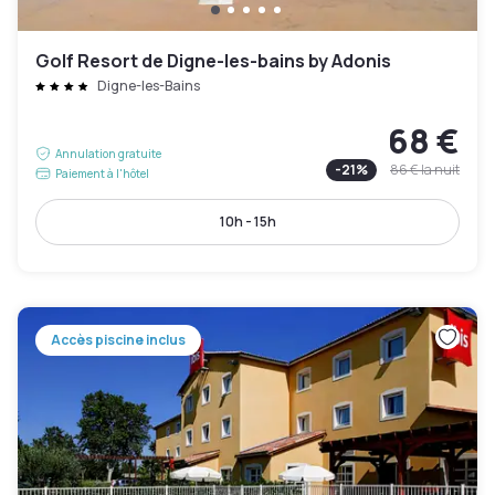
Golf Resort de Digne-les-bains by Adonis
Digne-les-Bains
68 €
Annulation gratuite
-
21
%
86 €
la nuit
Paiement à l'hôtel
10h - 15h
Accès piscine inclus