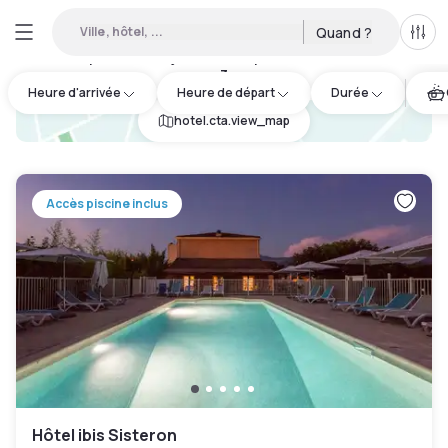
Ville, hôtel, ...
Quand ?
Tous
Hôtels disponibles en journée à Alpes-de-Haute-Provence
:
3
Heure d'arrivée
Heure de départ
Durée
hotel.cta.view_map
Accès piscine inclus
Hôtel ibis Sisteron