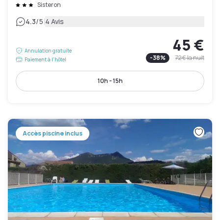
Sisteron
|
4.3
/5
4 Avis
45 €
Annulation gratuite
-
38
%
72 €
la nuit
Paiement à l'hôtel
10h - 15h
Accès piscine inclus