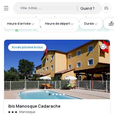
Ville, hôtel, ...
Quand ?
Tous
Hôtel disponible en journée à Manosque
:
1
Heure d'arrivée
Heure de départ
Durée
hotel.cta.view_map
Accès piscine inclus
ibis Manosque Cadarache
Manosque