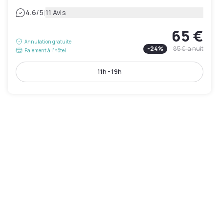
|
4.6
/5
11 Avis
65 €
Annulation gratuite
-
24
%
85 €
la nuit
Paiement à l'hôtel
11h - 19h