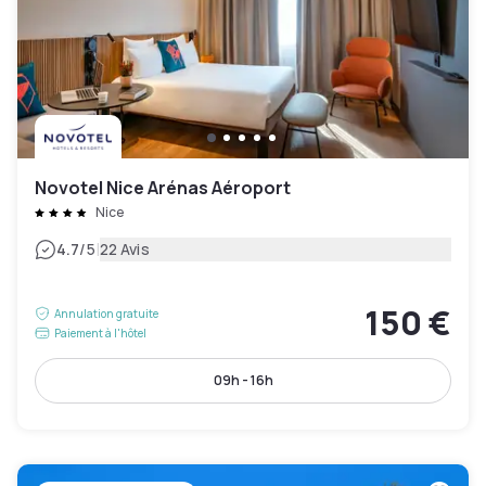
Novotel Nice Arénas Aéroport
Nice
|
4.7
/5
22 Avis
150 €
Annulation gratuite
Paiement à l'hôtel
09h - 16h