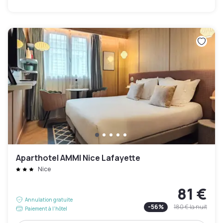
Aparthotel AMMI Nice Lafayette
Nice
81 €
Annulation gratuite
-
56
%
180 €
la nuit
Paiement à l'hôtel