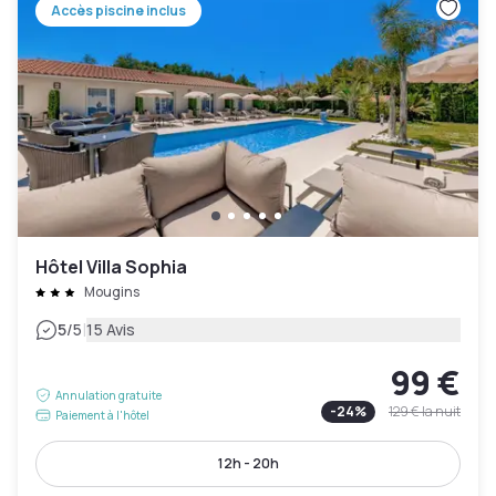
Accès piscine inclus
Hôtel Villa Sophia
Mougins
|
5
/5
15 Avis
99 €
Annulation gratuite
-
24
%
129 €
la nuit
Paiement à l'hôtel
12h - 20h