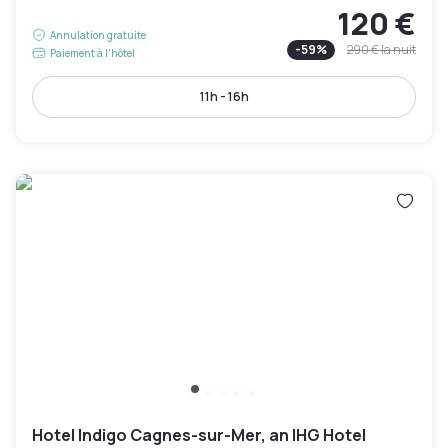
120 €
Annulation gratuite
-
59
%
290 €
la nuit
Paiement à l'hôtel
11h - 16h
Hotel Indigo Cagnes-sur-Mer, an IHG Hotel