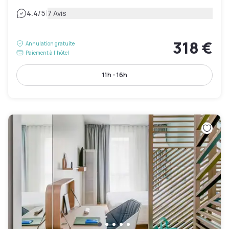
|
4.4
/5
7 Avis
318 €
Annulation gratuite
Paiement à l'hôtel
11h - 16h