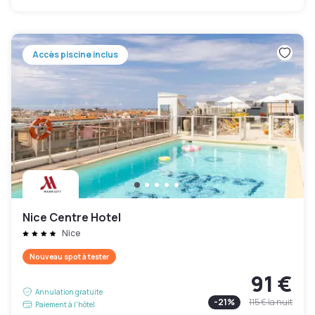
Accès piscine inclus
Nice Centre Hotel
Nice
Nouveau spot à tester
91 €
Annulation gratuite
-
21
%
115 €
la nuit
Paiement à l'hôtel