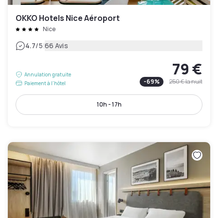
OKKO Hotels Nice Aéroport
Nice
|
4.7
/5
66 Avis
79 €
Annulation gratuite
-
69
%
250 €
la nuit
Paiement à l'hôtel
10h - 17h