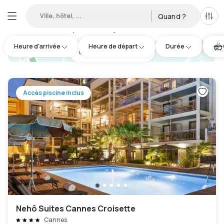
Ville, hôtel, ...
Quand ?
Tous
Hôtels disponibles en journée à Cannes
:
13
Heure d'arrivée
Heure de départ
Durée
hotel.cta.view_map
Accès piscine inclus
Nehô Suites Cannes Croisette
Cannes