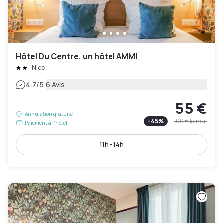
Hôtel Du Centre, un hôtel AMMI
Nice
|
4.7
/5
6 Avis
55 €
Annulation gratuite
-
45
%
100 €
la nuit
Paiement à l'hôtel
11h - 14h