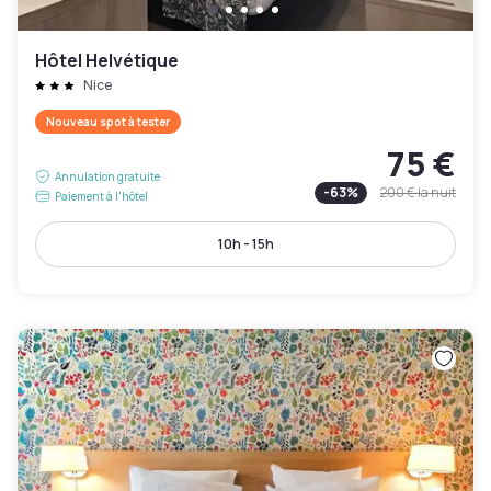
Hôtel Helvétique
Nice
Nouveau spot à tester
75 €
Annulation gratuite
-
63
%
200 €
la nuit
Paiement à l'hôtel
10h - 15h