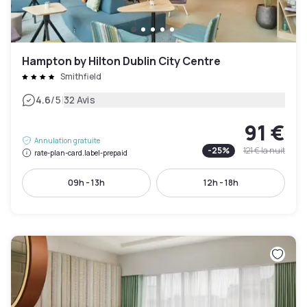
Hampton by Hilton Dublin City Centre
Smithfield
|
4.6
/5
32 Avis
91 €
Annulation gratuite
-
25
%
121 €
la nuit
rate-plan-card.label-prepaid
09h - 13h
12h - 18h