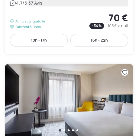
|
4.7
/5
37 Avis
70 €
Annulation gratuite
-
34
%
105 €
la nuit
Paiement à l'hôtel
10h - 17h
16h - 22h