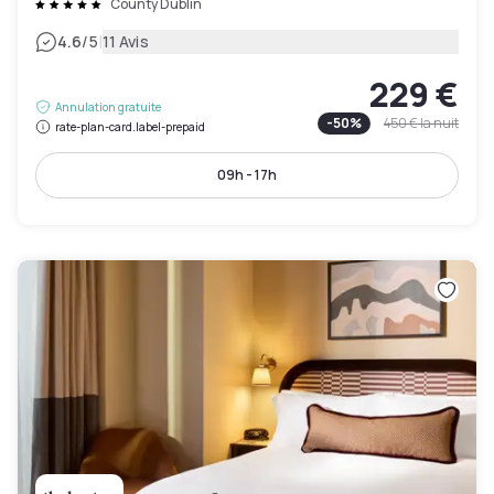
County Dublin
|
4.6
/5
11 Avis
229 €
Annulation gratuite
-
50
%
450 €
la nuit
rate-plan-card.label-prepaid
09h - 17h