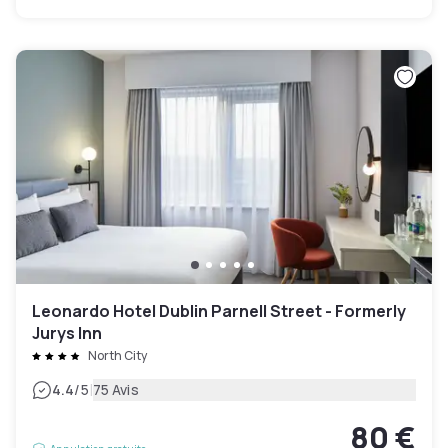
Leonardo Hotel Dublin Parnell Street - Formerly
Jurys Inn
North City
|
4.4
/5
75 Avis
80 €