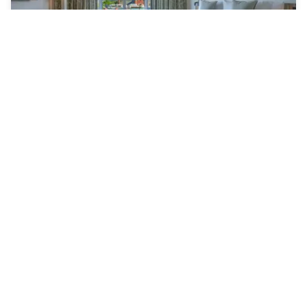
Conrad Dublin
Saint Kevin's
209 €
Annulation gratuite
rate-plan-card.label-prepaid
09h - 17h