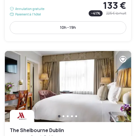
133 €
Annulation gratuite
-
41
%
225 €
la nuit
Paiement à l'hôtel
10h - 19h
The Shelbourne Dublin