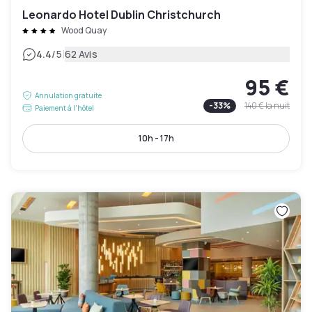
Leonardo Hotel Dublin Christchurch
Wood Quay
|
4.4
/5
62 Avis
95 €
Annulation gratuite
-
33
%
140 €
la nuit
Paiement à l'hôtel
10h - 17h