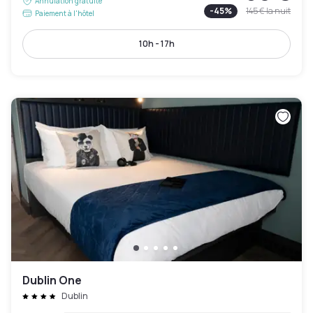
Annulation gratuite
-
45
%
145 €
la nuit
Paiement à l'hôtel
10h - 17h
Dublin One
Dublin