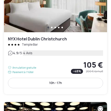
NYX Hotel Dublin Christchurch
Temple Bar
|
4.9
/5
4 Avis
105 €
Annulation gratuite
-
48
%
200 €
la nuit
Paiement à l'hôtel
10h - 17h