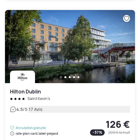
Hilton Dublin
Saint Kevin's
|
4.5
/5
17 Avis
126 €
Annulation gratuite
-
37
%
200 €
la nuit
rate-plan-card.label-prepaid