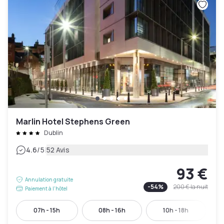
Marlin Hotel Stephens Green
Dublin
|
4.6
/5
52 Avis
93 €
Annulation gratuite
-
54
%
200 €
la nuit
Paiement à l'hôtel
07h - 15h
08h - 16h
10h - 18h