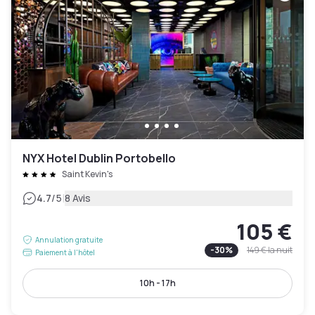
NYX Hotel Dublin Portobello
Saint Kevin's
|
4.7
/5
8 Avis
105 €
Annulation gratuite
-
30
%
149 €
la nuit
Paiement à l'hôtel
10h - 17h