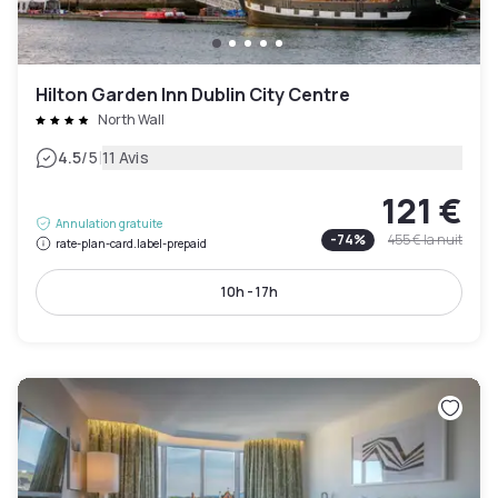
Hilton Garden Inn Dublin City Centre
North Wall
|
4.5
/5
11 Avis
121 €
Annulation gratuite
-
74
%
455 €
la nuit
rate-plan-card.label-prepaid
10h - 17h