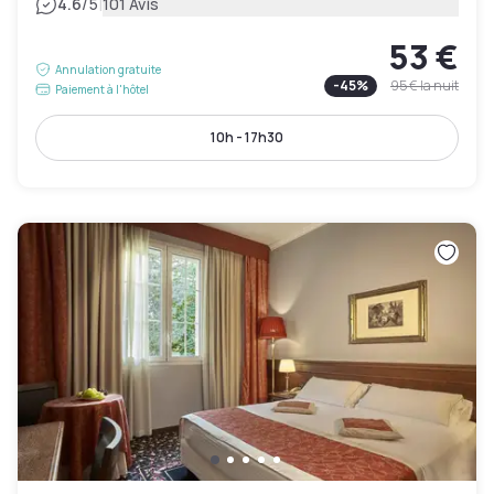
|
4.6
/5
101 Avis
53 €
Annulation gratuite
-
45
%
95 €
la nuit
Paiement à l'hôtel
10h - 17h30