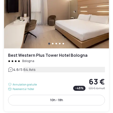
Best Western Plus Tower Hotel Bologna
Bologna
|
4.6
/5
64 Avis
63 €
Annulation gratuite
-
48
%
120 €
la nuit
Paiement à l'hôtel
10h - 18h