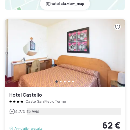
hotel.cta.view_map
Hotel Castello
Castel San Pietro Terme
|
4.7
/5
15 Avis
62 €
Annulation gratuite