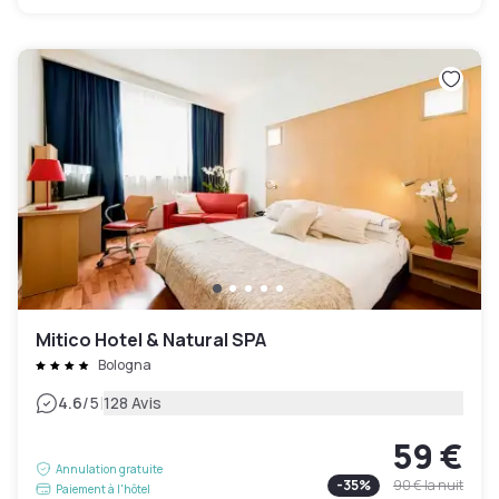
Mitico Hotel & Natural SPA
Bologna
|
4.6
/5
128 Avis
59 €
Annulation gratuite
-
35
%
90 €
la nuit
Paiement à l'hôtel