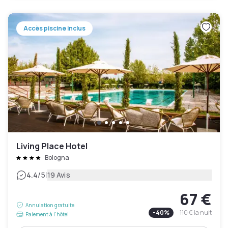
Accès piscine inclus
Living Place Hotel
Bologna
|
4.4
/5
19 Avis
67 €
Annulation gratuite
-
40
%
110 €
la nuit
Paiement à l'hôtel