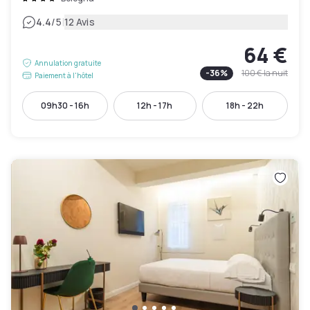
|
4.4
/5
12 Avis
64 €
Annulation gratuite
-
36
%
100 €
la nuit
Paiement à l'hôtel
09h30 - 16h
12h - 17h
18h - 22h