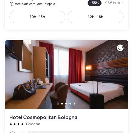
-
35
%
95 €
la nuit
rate-plan-card.label-prepaid
10h - 15h
12h - 18h
Hotel Cosmopolitan Bologna
Bologna