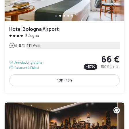
Hotel Bologna Airport
Bologna
|
4.6
/5
111 Avis
66 €
Annulation gratuite
-
57
%
150 €
la nuit
Paiement à l'hôtel
10h - 18h