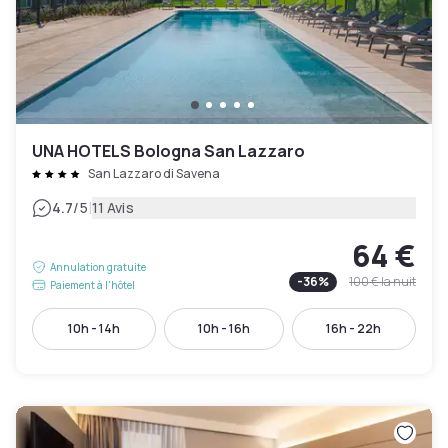
UNA HOTELS Bologna San Lazzaro
San Lazzaro di Savena
|
4.7
/5
11 Avis
64 €
Annulation gratuite
-
36
%
100 €
la nuit
Paiement à l'hôtel
10h - 14h
10h - 16h
16h - 22h