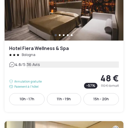
Hotel Fiera Wellness & Spa
Bologna
|
4.6
/5
36 Avis
48 €
Annulation gratuite
-
57
%
110 €
la nuit
Paiement à l'hôtel
10h - 17h
11h - 19h
15h - 20h