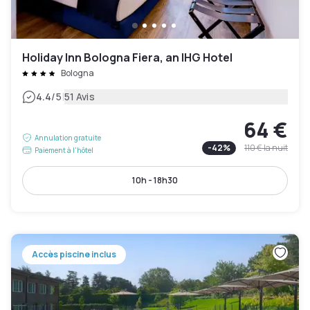
Holiday Inn Bologna Fiera, an IHG Hotel
Bologna
|
4.4
/5
51 Avis
64 €
Annulation gratuite
-
42
%
110 €
la nuit
Paiement à l'hôtel
10h - 18h30
Accès piscine inclus