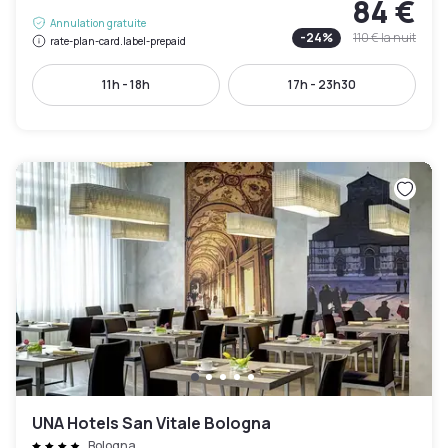
84 €
Annulation gratuite
-
24
%
110 €
la nuit
rate-plan-card.label-prepaid
11h - 18h
17h - 23h30
UNA Hotels San Vitale Bologna
Bologna