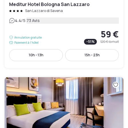
Meditur Hotel Bologna San Lazzaro
San Lazzaro di Savena
|
4.4
/5
73 Avis
59 €
Annulation gratuite
-
51
%
120 €
la nuit
Paiement à l'hôtel
10h - 13h
15h - 23h