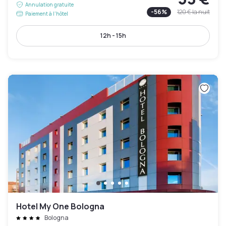
Annulation gratuite
-
56
%
120 €
la nuit
Paiement à l'hôtel
12h - 15h
Hotel My One Bologna
Bologna