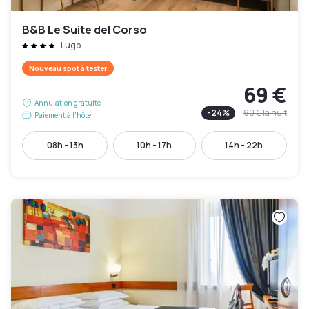
B&B Le Suite del Corso
Lugo
Nouveau spot à tester
69 €
Annulation gratuite
-
24
%
90 €
la nuit
Paiement à l'hôtel
08h - 13h
10h - 17h
14h - 22h