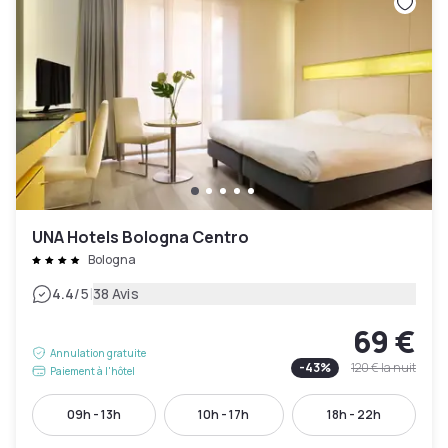
UNA Hotels Bologna Centro
Bologna
|
4.4
/5
38 Avis
69 €
Annulation gratuite
-
43
%
120 €
la nuit
Paiement à l'hôtel
09h - 13h
10h - 17h
18h - 22h