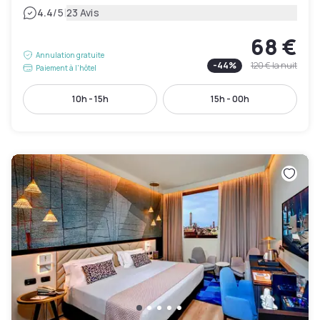
|
4.4
/5
23 Avis
68 €
Annulation gratuite
-
44
%
120 €
la nuit
Paiement à l'hôtel
10h - 15h
15h - 00h