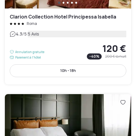
Clarion Collection Hotel Principessa Isabella
Roma
|
4.3
/5
5 Avis
120 €
Annulation gratuite
-
40
%
200 €
la nuit
Paiement à l'hôtel
10h - 18h