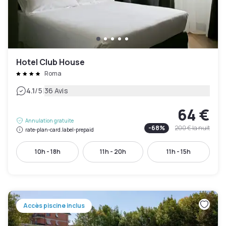
Hotel Club House
Roma
|
4.1
/5
36 Avis
64 €
Annulation gratuite
-
68
%
200 €
la nuit
rate-plan-card.label-prepaid
10h - 18h
11h - 20h
11h - 15h
Accès piscine inclus