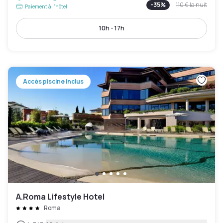
-
35
%
110 €
la nuit
Paiement à l'hôtel
10h - 17h
Accès piscine inclus
A.Roma Lifestyle Hotel
Roma