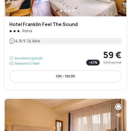
Hotel Franklin Feel The Sound
Roma
|
4.5
/5
14 Avis
59 €
Annulation gratuite
-
41
%
99 €
la nuit
Paiement à l'hôtel
10h - 15h30