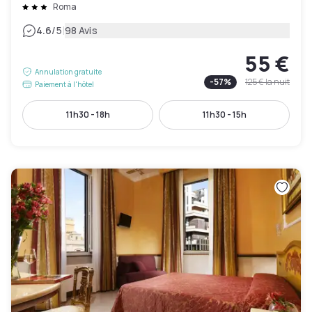
Roma
|
4.6
/5
98 Avis
55 €
Annulation gratuite
-
57
%
125 €
la nuit
Paiement à l'hôtel
11h30 - 18h
11h30 - 15h