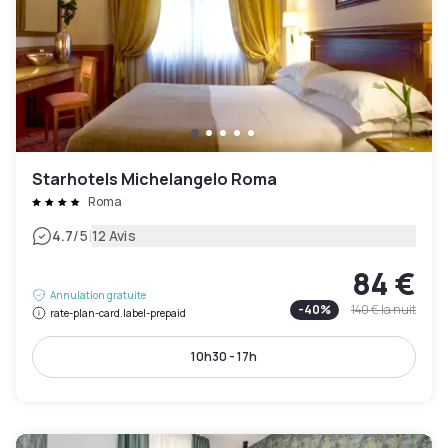
Starhotels Michelangelo Roma
Roma
|
4.7
/5
12 Avis
84 €
Annulation gratuite
-
40
%
140 €
la nuit
rate-plan-card.label-prepaid
10h30 - 17h