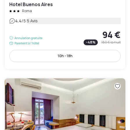
Hotel Buenos Aires
Roma
|
4.4
/5
5 Avis
94 €
Annulation gratuite
-
48
%
180 €
la nuit
Paiement à l'hôtel
10h - 18h