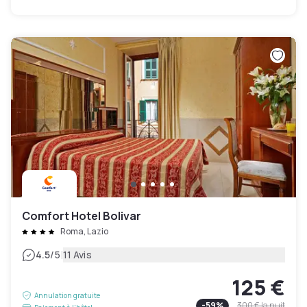
Comfort Hotel Bolivar
Roma, Lazio
|
4.5
/5
11 Avis
125 €
Annulation gratuite
-
59
%
300 €
la nuit