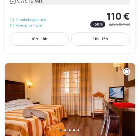
|
4.7
/5
16 Avis
110 €
Annulation gratuite
-
50
%
220 €
la nuit
Paiement à l'hôtel
10h - 18h
11h - 15h