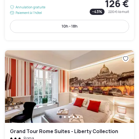
126 €
Annulation gratuite
-
43
%
220 €
la nuit
Paiement à l'hôtel
10h - 18h
Grand Tour Rome Suites - Liberty Collection
Roma