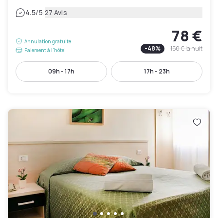
|
4.5
/5
27 Avis
78 €
Annulation gratuite
-
48
%
150 €
la nuit
Paiement à l'hôtel
09h - 17h
17h - 23h