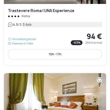
Trastevere Roma | UNA Esperienze
Roma
|
4.5
/5
3 Avis
94 €
Annulation gratuite
-
63
%
250 €
la nuit
Paiement à l'hôtel
10h - 17h