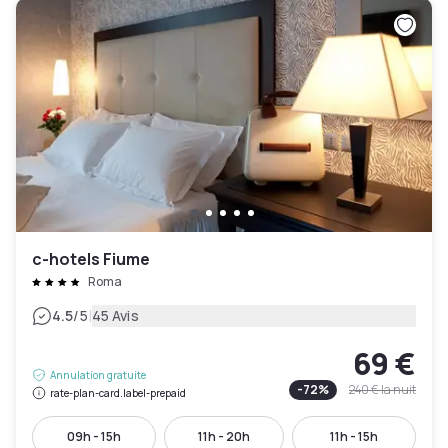
c-hotels Fiume
Roma
|
4.5
/5
45 Avis
69 €
Annulation gratuite
-
72
%
240 €
la nuit
rate-plan-card.label-prepaid
09h - 15h
11h - 20h
11h - 15h