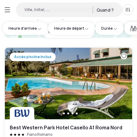
Ville, hôtel, ...
Quand ?
Tous
Hôtels disponibles en journée à Fiano Romano
:
95
Heure d'arrivée
Heure de départ
Durée
hotel.cta.view_map
Accès piscine inclus
Best Western Park Hotel Casello A1 Roma Nord
Fiano Romano