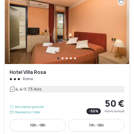
Hotel Villa Rosa
Roma
|
4.4
/5
73 Avis
50 €
Annulation gratuite
-
50
%
100 €
la nuit
Paiement à l'hôtel
10h - 18h
11h - 16h