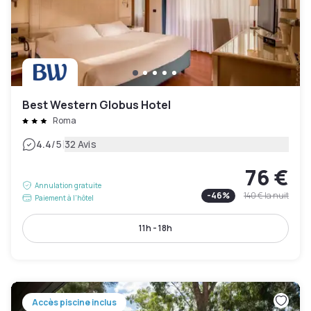
Best Western Globus Hotel
Roma
|
4.4
/5
32 Avis
76 €
Annulation gratuite
-
46
%
140 €
la nuit
Paiement à l'hôtel
11h - 18h
Accès piscine inclus