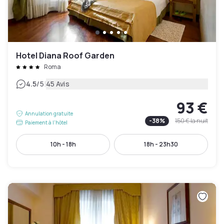
Hotel Diana Roof Garden
Roma
|
4.5
/5
45 Avis
93 €
Annulation gratuite
-
38
%
150 €
la nuit
Paiement à l'hôtel
10h - 18h
18h - 23h30