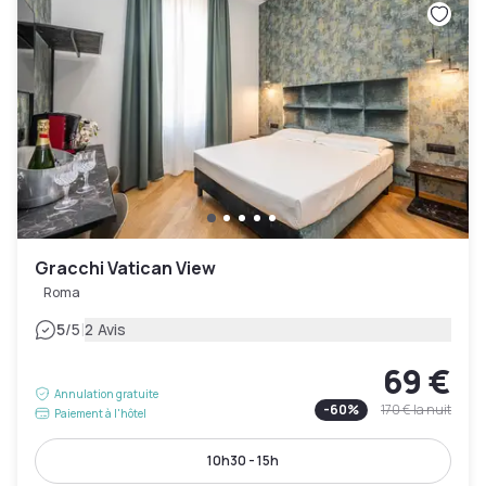
Gracchi Vatican View
Roma
|
5
/5
2 Avis
69 €
Annulation gratuite
-
60
%
170 €
la nuit
Paiement à l'hôtel
10h30 - 15h