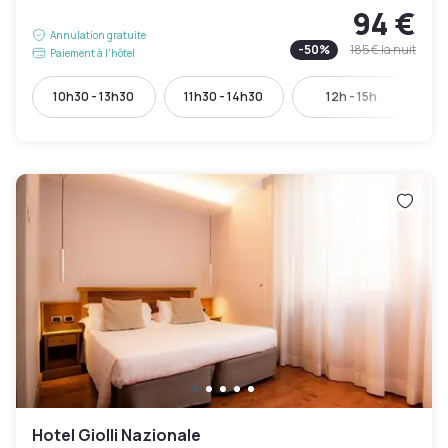
94 €
Annulation gratuite
-
50
%
185 €
la nuit
Paiement à l'hôtel
10h30 - 13h30
11h30 - 14h30
12h - 15h
Hotel Giolli Nazionale