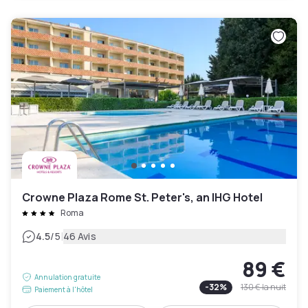
Crowne Plaza Rome St. Peter's, an IHG Hotel
Roma
|
4.5
/5
46 Avis
89 €
Annulation gratuite
-
32
%
130 €
la nuit
Paiement à l'hôtel