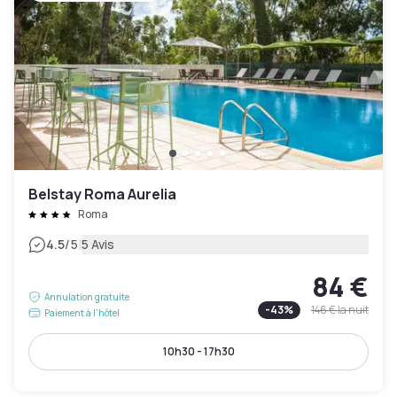
Belstay Roma Aurelia
Roma
|
4.5
/5
5 Avis
84 €
Annulation gratuite
-
43
%
146 €
la nuit
Paiement à l'hôtel
10h30 - 17h30