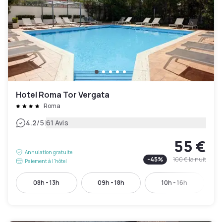
Hotel Roma Tor Vergata
Roma
|
4.2
/5
61 Avis
55 €
Annulation gratuite
-
45
%
100 €
la nuit
Paiement à l'hôtel
08h - 13h
09h - 18h
10h - 16h