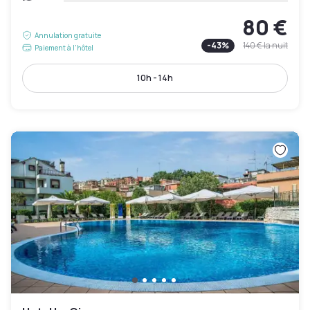
80 €
Annulation gratuite
-
43
%
140 €
la nuit
Paiement à l'hôtel
10h - 14h