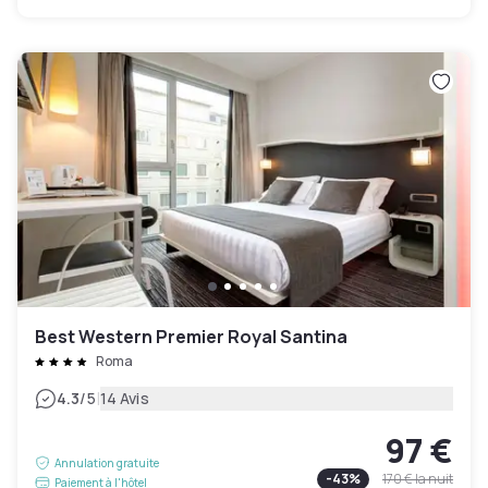
Best Western Premier Royal Santina
Roma
|
4.3
/5
14 Avis
97 €
Annulation gratuite
-
43
%
170 €
la nuit
Paiement à l'hôtel