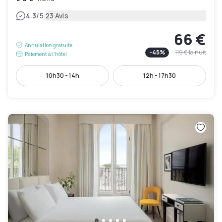
|
4.3
/5
23 Avis
66 €
Annulation gratuite
-
45
%
119 €
la nuit
Paiement à l'hôtel
10h30 - 14h
12h - 17h30