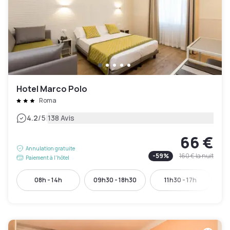
Hotel Marco Polo
Roma
|
4.2
/5
138 Avis
66 €
Annulation gratuite
-
59
%
160 €
la nuit
Paiement à l'hôtel
08h - 14h
09h30 - 18h30
11h30 - 17h