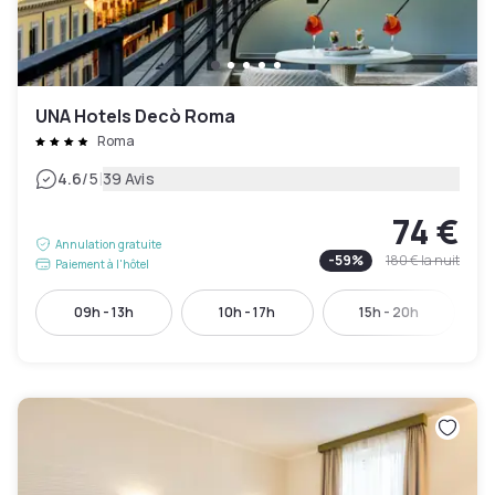
UNA Hotels Decò Roma
Roma
|
4.6
/5
39 Avis
74 €
Annulation gratuite
-
59
%
180 €
la nuit
Paiement à l'hôtel
09h - 13h
10h - 17h
15h - 20h