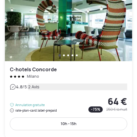
C-hotels Concorde
Milano
|
4.8
/5
2 Avis
64 €
Annulation gratuite
-
75
%
250 €
la nuit
rate-plan-card.label-prepaid
10h - 15h