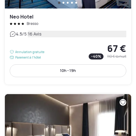
Neo Hotel
Bresso
|
4.5
/5
16 Avis
67 €
Annulation gratuite
-
40
%
110 €
la nuit
Paiement à l'hôtel
10h - 19h