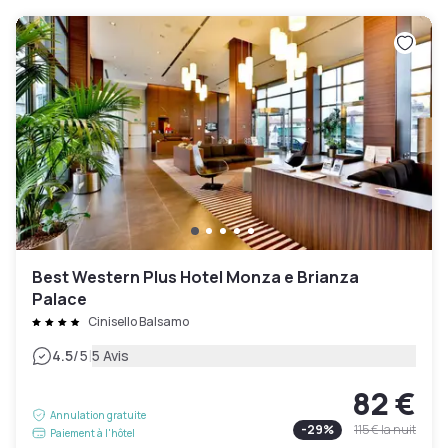
Best Western Plus Hotel Monza e Brianza
Palace
Cinisello Balsamo
|
4.5
/5
5 Avis
82 €
Annulation gratuite
-
29
%
115 €
la nuit
Paiement à l'hôtel