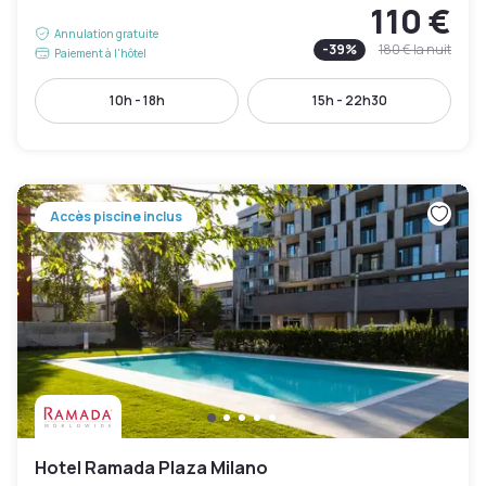
110 €
Annulation gratuite
-
39
%
180 €
la nuit
Paiement à l'hôtel
10h - 18h
15h - 22h30
Accès piscine inclus
Hotel Ramada Plaza Milano