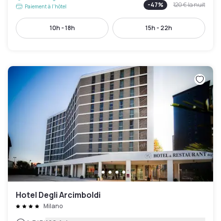
-
47
%
120 €
la nuit
Paiement à l'hôtel
10h - 18h
15h - 22h
Hotel Degli Arcimboldi
Milano