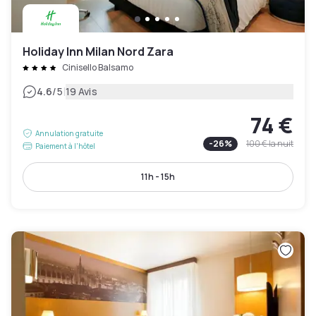
Holiday Inn Milan Nord Zara
Cinisello Balsamo
|
4.6
/5
19 Avis
74 €
Annulation gratuite
-
26
%
100 €
la nuit
Paiement à l'hôtel
11h - 15h