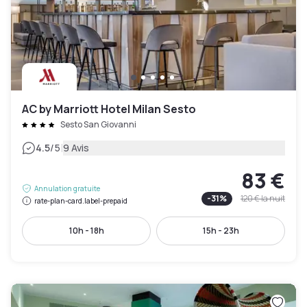
AC by Marriott Hotel Milan Sesto
Sesto San Giovanni
|
4.5
/5
9 Avis
83 €
Annulation gratuite
-
31
%
120 €
la nuit
rate-plan-card.label-prepaid
10h - 18h
15h - 23h