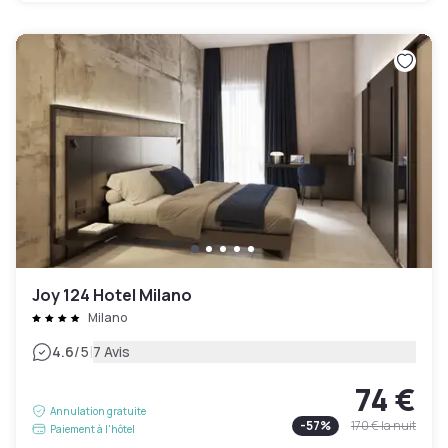
Joy 124 Hotel Milano
Milano
|
4.6
/5
7 Avis
74 €
Annulation gratuite
-
57
%
170 €
la nuit
Paiement à l'hôtel