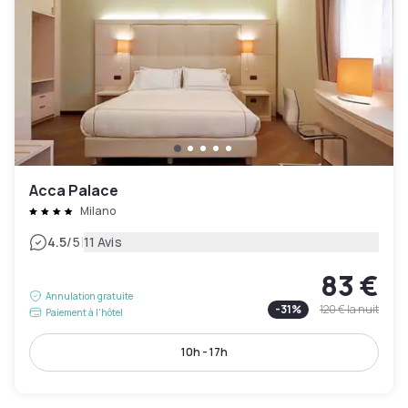
Acca Palace
Milano
|
4.5
/5
11 Avis
83 €
Annulation gratuite
-
31
%
120 €
la nuit
Paiement à l'hôtel
10h - 17h