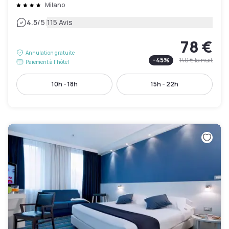
Milano
|
4.5
/5
115 Avis
78 €
Annulation gratuite
-
45
%
140 €
la nuit
Paiement à l'hôtel
10h - 18h
15h - 22h