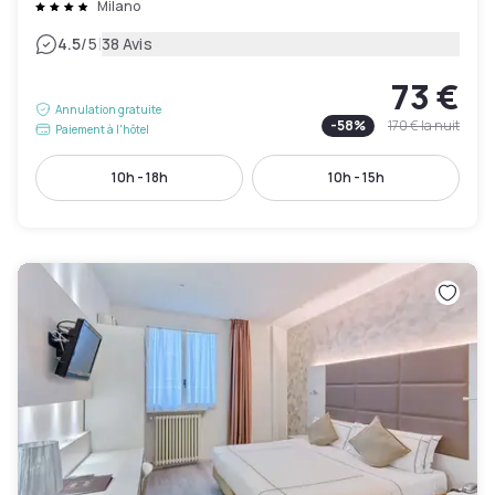
Milano
|
4.5
/5
38 Avis
73 €
Annulation gratuite
-
58
%
170 €
la nuit
Paiement à l'hôtel
10h - 18h
10h - 15h