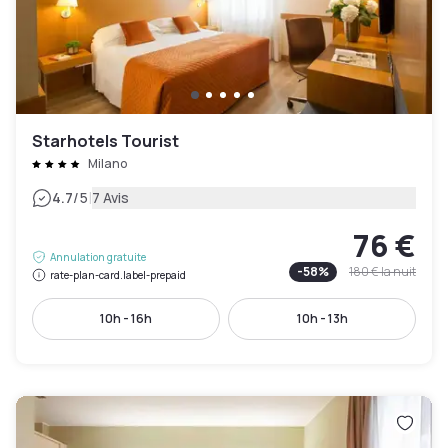
Starhotels Tourist
Milano
|
4.7
/5
7 Avis
76 €
Annulation gratuite
-
58
%
180 €
la nuit
rate-plan-card.label-prepaid
10h - 16h
10h - 13h