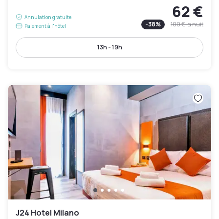
62 €
Annulation gratuite
-
38
%
100 €
la nuit
Paiement à l'hôtel
13h - 19h
J24 Hotel Milano