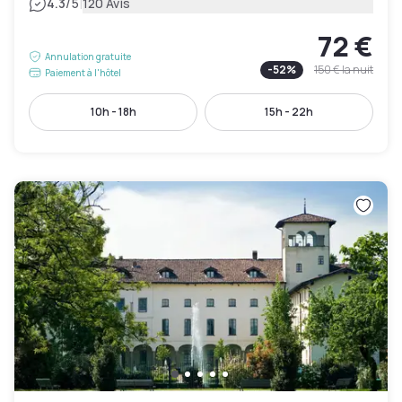
|
4.3
/5
120 Avis
72 €
Annulation gratuite
-
52
%
150 €
la nuit
Paiement à l'hôtel
10h - 18h
15h - 22h