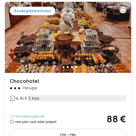
Accès piscine inclus
Chocohotel
Perugia
|
4.9
/5
3 Avis
88 €
Annulation gratuite
rate-plan-card.label-prepaid
12h - 19h