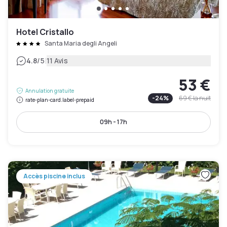
Hotel Cristallo
Santa Maria degli Angeli
|
4.8
/5
11 Avis
53 €
Annulation gratuite
-
24
%
69 €
la nuit
rate-plan-card.label-prepaid
09h - 17h
Accès piscine inclus