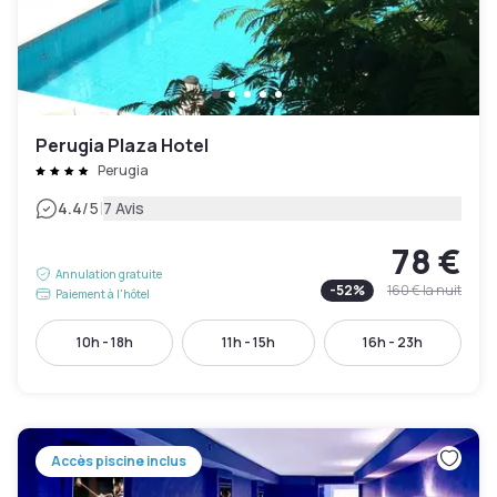
Perugia Plaza Hotel
Perugia
|
4.4
/5
7 Avis
78 €
Annulation gratuite
-
52
%
160 €
la nuit
Paiement à l'hôtel
10h - 18h
11h - 15h
16h - 23h
Accès piscine inclus