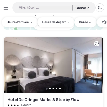
Ville, hôtel, ...
Quand ?
Tous
Hôtel disponible en journée à Drenthe
:
1
Heure d'arrivée
Heure de départ
Durée
hotel.cta.view_map
Hotel De Oringer Marke & Stee by Flow
Odoorn