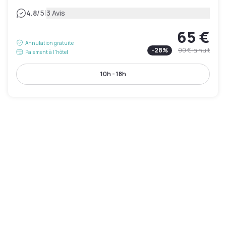
|
4.8
/5
3 Avis
65 €
Annulation gratuite
-
28
%
90 €
la nuit
Paiement à l'hôtel
10h - 18h